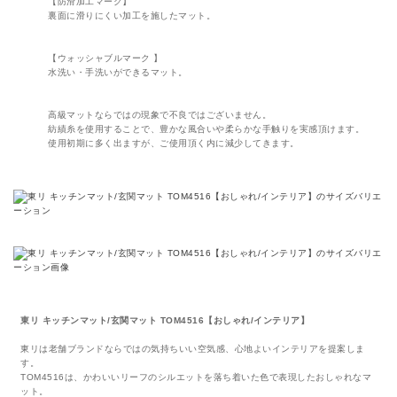
【防滑加工マーク】
裏面に滑りにくい加工を施したマット。
【ウォッシャブルマーク 】
水洗い・手洗いができるマット。
高級マットならではの現象で不良ではございません。
紡績糸を使用することで、豊かな風合いや柔らかな手触りを実感頂けます。
使用初期に多く出ますが、ご使用頂く内に減少してきます。
東リ キッチンマット/玄関マット TOM4516【おしゃれ/インテリア】
東リは老舗ブランドならではの気持ちいい空気感、心地よいインテリアを提案しま
す。
TOM4516は、かわいいリーフのシルエットを落ち着いた色で表現したおしゃれなマ
ット。