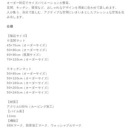
オーダー対応でサイズバリエーションが豊富。
玄関、キッチン、寝室など、おしゃれなデザインを用途に合わせて楽しめます。
人が集う、自分で楽しむ、アクティブな空間にいきいきとしたフレッシュな空気を生
み出します。
仕様
【製品サイズ】
※玄関マット
45×70cm（オーダーサイズ）
50×80cm（オーダーサイズ）
60×90cm（既製サイズ）
70×120cm（オーダーサイズ）
※キッチンマット
50×60cm（オーダーサイズ）
50×120cm（オーダーサイズ）
50×180cm（オーダーサイズ）
50×200cm（オーダーサイズ）
50×240cm（オーダーサイズ）
【材質】
アクリル100%（カービング加工）
【パイル長】
11mm
【機能】
SEKマーク、防滑加工マーク、ウォッシャブルマーク