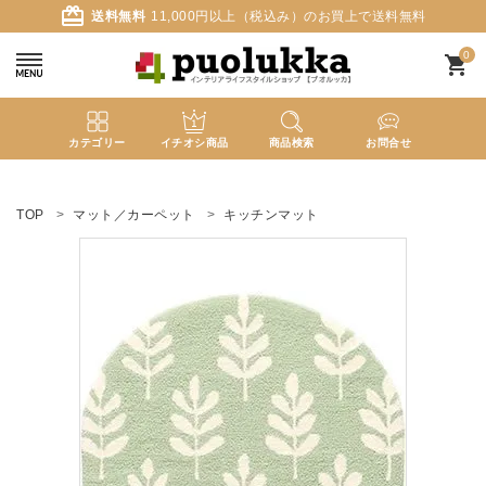
card_giftcard
送料無料
11,000円以上（税込み）のお買上で送料無料
0
shopping_cart
カテゴリー
イチオシ商品
商品検索
お問合せ
ACCOUNT MENU
ようこそ ゲスト 様
TOP
マット／カーペット
キッチンマット
meeting_room
person
ログイン
新規会員登録
search
新着商品
カテゴリーから探す