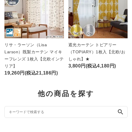
リサ・ラーソン（Lisa
遮光カーテン トピアリー
Larson）既製カーテン マイキ
（TOPIARY）1枚入【北欧/お
ーフレンズ 1枚入【北欧インテ
しゃれ】★
3,800円(税込4,180円)
リア】
19,260円(税込21,186円)
他の商品を探す
search