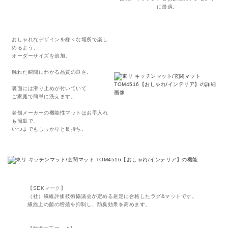
に最適。
おしゃれなデザインを様々な場所で楽し
めるよう、
オーダーサイズを追加。
触れた瞬間にわかる品質の良さ。
裏面には滑り止めが付いていて
ご家庭で簡単に洗えます。
老舗メーカーの機能性マットはお手入れ
も簡単で、
いつまでもしっかりと長持ち。
【SEKマーク】
（社）繊維評価技術協議会が定める規定に合格したラグ&マットです。
繊維上の菌の増殖を抑制し、防臭効果を高めます。