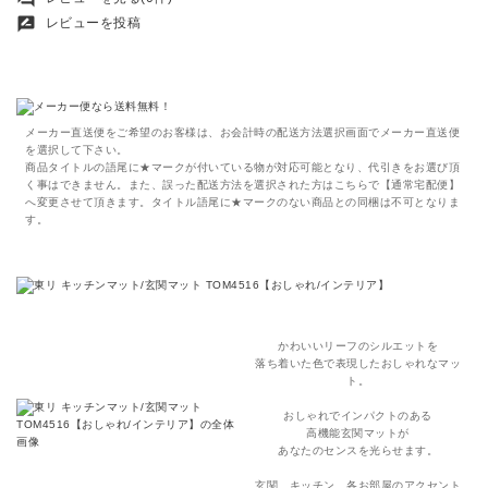
rate_review
レビューを投稿
メーカー直送便をご希望のお客様は、お会計時の配送方法選択画面でメーカー直送便
を選択して下さい。
商品タイトルの語尾に★マークが付いている物が対応可能となり、代引きをお選び頂
く事はできません。また、誤った配送方法を選択された方はこちらで【通常宅配便】
へ変更させて頂きます。タイトル語尾に★マークのない商品との同梱は不可となりま
す。
かわいいリーフのシルエットを
落ち着いた色で表現したおしゃれなマッ
ト。
おしゃれでインパクトのある
高機能玄関マットが
あなたのセンスを光らせます。
玄関、キッチン、各お部屋のアクセント