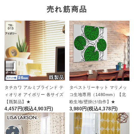
売れ筋商品
タチカワ アルミブラインド テ
タペストリーキット マリメッ
ィオリオ アイボリー 各サイズ
コ生地専用（1480mm）【北
【既製品】★
欧生地/壁掛け/自作】★
4,457円(税込4,903円)
3,980円(税込4,378円)