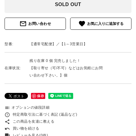
SOLD OUT
mail_outline
favorite
お問い合わせ
型番:
【通常宅配便】／【1～3営業日】
残り在庫 0 個 完売しました！
在庫状況:
【取り寄せ（可/不可）などはお気軽にお問
い合わせ下さい。】個
保存
toc
オプションの値段詳細
error_outline
特定商取引法に基づく表記 (返品など)
share
この商品を友達に教える
undo
買い物を続ける
forum
レビューを見る(0件)