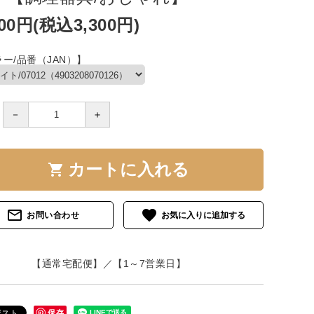
000円(税込3,300円)
ー/品番（JAN）】
－
＋
カートに入れる
shopping_cart
mail_outline
favorite
お問い合わせ
【通常宅配便】／【1～7営業日】
保存