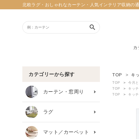
北欧ラグ・おしゃれなカーテン・人気インテリア収納の通販ショッ
search
カ
ACCOUNT MENU
ようこそ ゲスト 様
カテゴリーから探す
TOP
キ
TOP
今月と
meeting_room
person
TOP
キッチ
ログイン
新規会員登録
カーテン・窓周り
TOP
キッチ
search
ラグ
新着商品
マット／カーペット