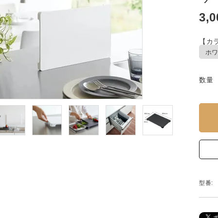
3,
【カラ
数量
型番: