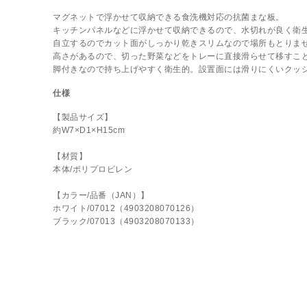
マグネットで浮かせて収納できる食洗機対応の抗菌まな板。
キッチンパネルなどに浮かせて収納できるので、水切れが良く衛
自立するのでカット面がしっかり乾きスリムなので場所もとりま
高さがあるので、切った野菜などをトレーに直接滑らせて移すこ
脚付きなので持ち上げやすく衛生的。設置面には滑りにくいクッ
仕様
【製品サイズ】
約W7×D1×H15cm
【材質】
本体/ポリプロピレン
【カラー/品番（JAN）】
ホワイト/07012（4903208070126）
ブラック/07013（4903208070133）