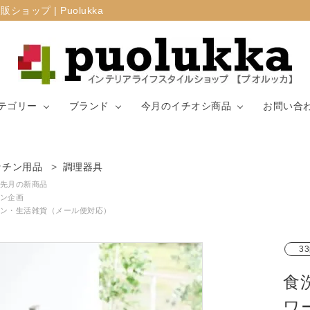
プ | Puolukka
テゴリー
ブランド
今月のイチオシ商品
お問い合
カーテン・窓周
ッチン用品
調理器具
マリメッコ
ラグ
山崎実業
り
先月の新商品
ン企画
ン・生活雑貨（メール便対応）
生地（ファブリ
リサ・ラーソ
ジョセフ
キッチン用品
ック）
ン
ョセフ
33
食
ワ