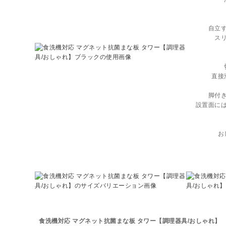
自立
ス
直接
脚付
設置面に
お
食洗機対応 マグネット抗菌まな板 タワー【調理器具/おしゃれ】