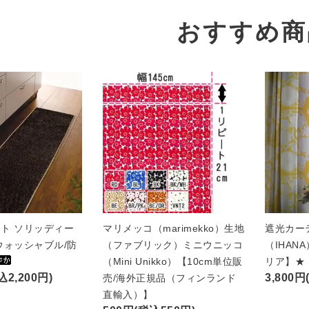
おすすめ商
ト ソリッディー
マリメッコ（marimekko）生地
遮光カー
ウォッシャブル/防
（ファブリック）ミニウニッコ
（IHAN
（Mini Unikko）【10cm単位販
リア】★
込2,200円)
3,800円
売/海外正規品（フィンランド
直輸入）】