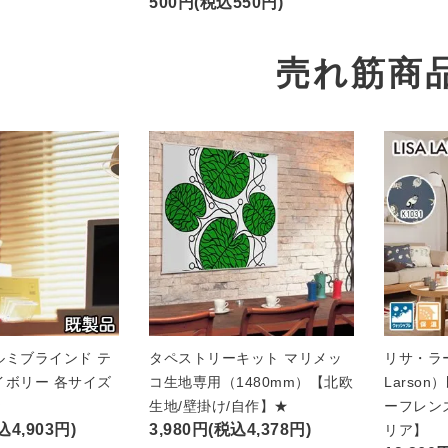
500円(税込550円)
売れ筋商
ルミブラインド テ
タペストリーキット マリメッ
リサ・ラー
イボリー 各サイズ
コ生地専用（1480mm）【北欧
Larso
★
生地/壁掛け/自作】★
ーフレン
込4,903円)
3,980円(税込4,378円)
リア】