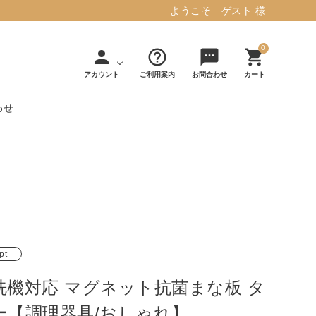
ようこそ ゲスト 様
0
person
help_outline
sms
shopping_cart
アカウント
ご利用案内
お問合わせ
カート
わせ
タフテッド ラグマット ミント
マット／カーペ
デコレ
フィンレイソ
インテリア用品
【春夏/洗える/人気】
ット
（DECOLE）
ン
毎日の暮らしに安心と快適を与え、生活
・ジ
アッシュコン
アドルノ
を楽しくしてくれるデザインラグ。
日用品
雑貨
セプト
（adorno）
10,728円(税込11,801円)
pt
洗機対応 マグネット抗菌まな板 タ
詳しく見る
ー【調理器具/おしゃれ】