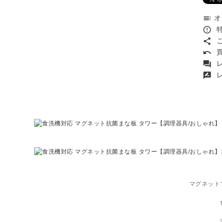
オ
toc
特
error_outline
こ
share
買
undo
レ
forum
レ
rate_review
マグネット