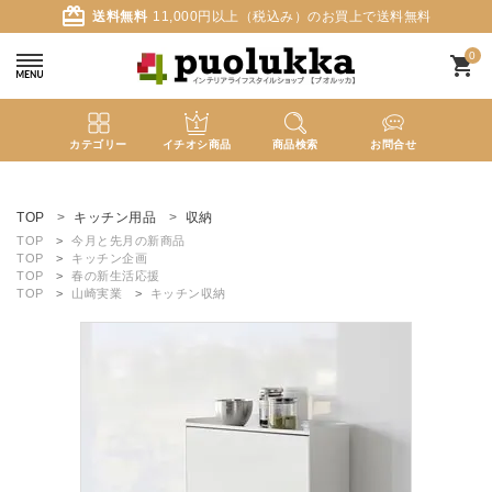
card_giftcard
送料無料
11,000円以上（税込み）のお買上で送料無料
0
shopping_cart
カテゴリー
イチオシ商品
商品検索
お問合せ
ACCOUNT MENU
ようこそ ゲスト 様
TOP
キッチン用品
収納
TOP
今月と先月の新商品
TOP
キッチン企画
meeting_room
person
ログイン
新規会員登録
TOP
春の新生活応援
TOP
山崎実業
キッチン収納
search
新着商品
カテゴリーから探す