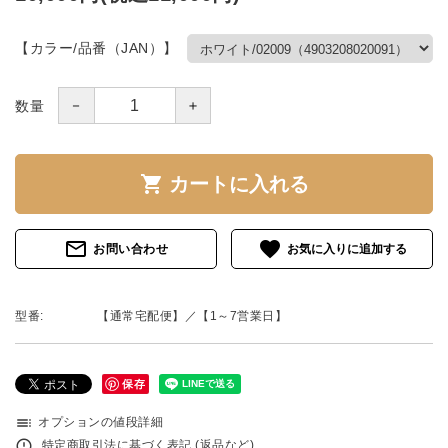
【カラー/品番（JAN）】
－
＋
数量
shopping_cart
カートに入れる
mail_outline
favorite
お問い合わせ
型番:
【通常宅配便】／【1～7営業日】
保存
toc
オプションの値段詳細
error_outline
特定商取引法に基づく表記 (返品など)