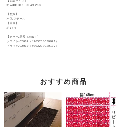
【製品サイズ】
約W38×D16.3×H49.2cm
【材質】
本体/スチール
【重量】
約6ｋg
【カラー/品番（JAN）】
ホワイト/02009（4903208020091）
ブラック/02010（4903208020107）
おすすめ商品