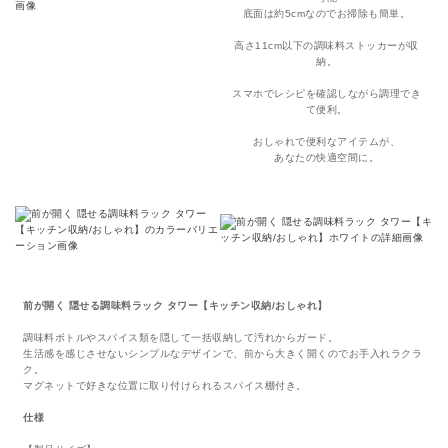
底面は約5cmなのでお掃除も簡単。
高さ11cm以下の調味料ストッカーが収
納。
スマホでレシピを確認しながら調理でき
て便利。
おしゃれで便利なアイテムが、
あなたの快適空間に。
前が開く 隠せる調味料ラック タワー【キッチン収納/おしゃれ】
調味料ボトルやスパイス類を隠して一括収納して汚れからガード。
生活感を感じさせないシンプルなデザインで、前から大きく開くのでお手入れラクラ
ク。
マグネットで好きな位置に取り付けられるスパイス棚付き。
仕様