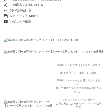
share
この商品を友達に教える
undo
買い物を続ける
forum
レビューを見る(0件)
rate_review
レビューを投稿
調味料ボトルやスパイスをまとめて隠
し、
汚れを防ぎ、ドアは開くまで固定。
調味料ストッカーは付属しておりませ
ん。
隠して収納できるので生活感を感じさせ
ません。
マグネット式スパイス棚付き
上下に分けてより多くのスパイスを収納
可能