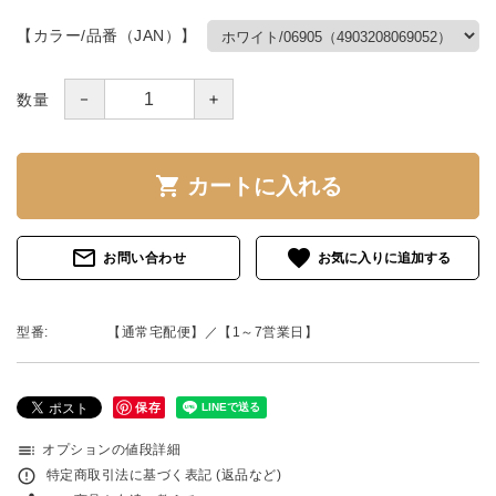
【カラー/品番（JAN）】
－
＋
数量
shopping_cart
カートに入れる
mail_outline
favorite
お問い合わせ
型番:
【通常宅配便】／【1～7営業日】
保存
toc
オプションの値段詳細
error_outline
特定商取引法に基づく表記 (返品など)