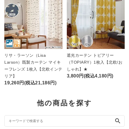
リサ・ラーソン（Lisa
遮光カーテン トピアリー
Larson）既製カーテン マイキ
（TOPIARY）1枚入【北欧/お
ーフレンズ 1枚入【北欧インテ
しゃれ】★
3,800円(税込4,180円)
リア】
19,260円(税込21,186円)
他の商品を探す
search