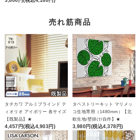
3,800円(税込4,180円)
売れ筋商品
タチカワ アルミブラインド テ
タペストリーキット マリメッ
ィオリオ アイボリー 各サイズ
コ生地専用（1480mm）【北
【既製品】★
欧生地/壁掛け/自作】★
4,457円(税込4,903円)
3,980円(税込4,378円)