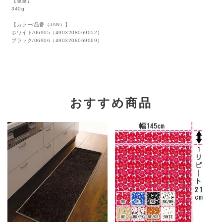
【重量】
340g
【カラー/品番（JAN）】
ホワイト/06905（4903208069052）
ブラック/06906（4903208069069）
おすすめ商品