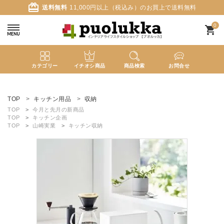
card_giftcard
送料無料
11,000円以上（税込み）のお買上で送料無料
0
shopping_cart
カテゴリー
イチオシ商品
商品検索
お問合せ
ACCOUNT MENU
ようこそ ゲスト 様
TOP
キッチン用品
収納
TOP
今月と先月の新商品
TOP
キッチン企画
meeting_room
person
ログイン
新規会員登録
TOP
山崎実業
キッチン収納
search
新着商品
カテゴリーから探す