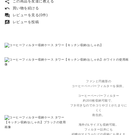
share
この商品を友達に教える
undo
買い物を続ける
forum
レビューを見る(0件)
rate_review
レビューを投稿
ファンと円錐形の
コーヒーペーパーフィルターを保持。
コーヒーペーパーフィルター
約200枚収納可能で、
フタ付きなのでホコリやゴミがたまりに
くく
衛生的。
海外のLサイズも収納可能。
フィルター以外にも
砂糖やマドラーなどの収納にも使えま