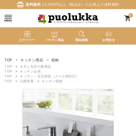
card_giftcard
送料無料
11,000円以上（税込み）のお買上で送料無料
0
shopping_cart
カテゴリー
イチオシ商品
商品検索
お問合せ
ACCOUNT MENU
ようこそ ゲスト 様
TOP
キッチン用品
収納
TOP
今月と先月の新商品
TOP
キッチン企画
meeting_room
person
ログイン
新規会員登録
TOP
キッチン・生活雑貨（メール便対応）
TOP
山崎実業
キッチン収納
search
新着商品
カテゴリーから探す