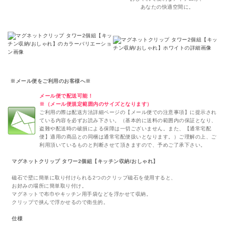
あなたの快適空間に。
※メール便をご利用のお客様へ※
メール便で配送可能！
※（メール便規定範囲内のサイズとなります）
ご利用の際は配送方法詳細ページの【メール便での注意事項】に提示され
ている内容を必ずお読み下さい。（基本的に送料の範囲内の保証となり、
盗難や配送時の破損による保障は一切ございません。また、【通常宅配
便】適用の商品との同梱は通常宅配便扱いとなります。）ご理解の上、ご
利用頂いているものと判断させて頂きますので、予めご了承下さい。
マグネットクリップ タワー2個組【キッチン収納/おしゃれ】
磁石で壁に簡単に取り付けられる2つのクリップ磁石を使用すると、
お好みの場所に簡単取り付け。
マグネットで布巾やキッチン用手袋などを浮かせて収納。
クリップで挟んで浮かせるので衛生的。
仕様