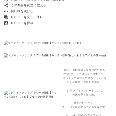
share
この商品を友達に教える
undo
買い物を続ける
forum
レビューを見る(0件)
rate_review
レビューを投稿
磁石で壁に簡単に取り付けられる
2つのクリップ磁石を使用すると、
キッチン手袋やその他のアイテムを
近くの場所に保管して保管。
クリップオンフロートなので
乾燥が早く衛生的。
挟むだけでなく、
吊り下げて保管することもできます。
おしゃれで便利なアイテムが、