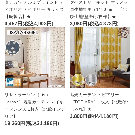
タチカワ アルミブラインド テ
タペストリーキット マリメッ
ィオリオ アイボリー 各サイズ
コ生地専用（1480mm）【北
【既製品】★
欧生地/壁掛け/自作】★
4,457円(税込4,903円)
3,980円(税込4,378円)
リサ・ラーソン（Lisa
遮光カーテン トピアリー
Larson）既製カーテン マイキ
（TOPIARY）1枚入【北欧/お
ーフレンズ 1枚入【北欧インテ
しゃれ】★
3,800円(税込4,180円)
リア】
19,260円(税込21,186円)