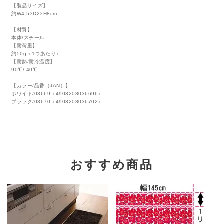
【製品サイズ】
約W4.5×D2×H8cm
【材質】
本体/スチール
【耐荷重】
約50g（1つあたり）
【耐熱/耐冷温度】
90℃/-40℃
【カラー/品番（JAN）】
ホワイト/03669（4903208036696）
ブラック/03670（4903208036702）
おすすめ商品