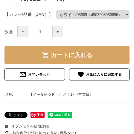
【カラー/品番（JAN）】
－
＋
数量
shopping_cart
カートに入れる
mail_outline
favorite
お問い合わせ
型番:
【メール便ＯＫ！】／【1～7営業日】
保存
toc
オプションの値段詳細
error_outline
特定商取引法に基づく表記 (返品など)