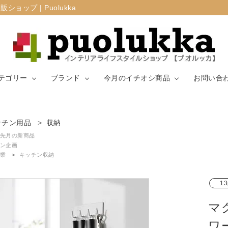
プ | Puolukka
テゴリー
ブランド
今月のイチオシ商品
お問い合
カーテン・窓周
ッチン用品
収納
マリメッコ
ラグ
山崎実業
り
先月の新商品
ン企画
業
キッチン収納
生地（ファブリ
リサ・ラーソ
ジョセフ
キッチン用品
ック）
ン
ョセフ
13
マ
ワ