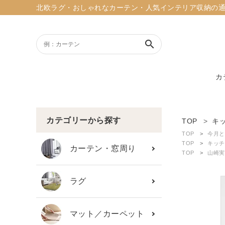
北欧ラグ・おしゃれなカーテン・人気インテリア収納の通販ショッ
search
カ
ACCOUNT MENU
ようこそ ゲスト 様
カテゴリーから探す
TOP
キ
TOP
今月と
meeting_room
person
TOP
キッチ
ログイン
新規会員登録
カーテン・窓周り
TOP
山崎実
search
ラグ
新着商品
マット／カーペット