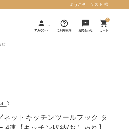
ようこそ ゲスト 様
0
person
help_outline
sms
shopping_cart
アカウント
ご利用案内
お問合わせ
カート
わせ
タフテッド ラグマット ミント
マット／カーペ
デコレ
フィンレイソ
インテリア用品
【春夏/洗える/人気】
ット
（DECOLE）
ン
毎日の暮らしに安心と快適を与え、生活
・ジ
アッシュコン
アドルノ
を楽しくしてくれるデザインラグ。
日用品
雑貨
セプト
（adorno）
10,728円(税込11,801円)
pt
グネットキッチンツールフック タ
詳しく見る
ー 4連【キッチン収納/おしゃれ】