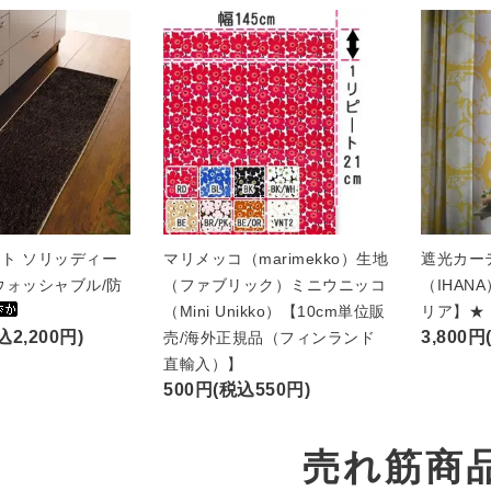
ト ソリッディー
マリメッコ（marimekko）生地
遮光カー
ウォッシャブル/防
（ファブリック）ミニウニッコ
（IHAN
（Mini Unikko）【10cm単位販
リア】★
込2,200円)
3,800円
売/海外正規品（フィンランド
直輸入）】
500円(税込550円)
売れ筋商