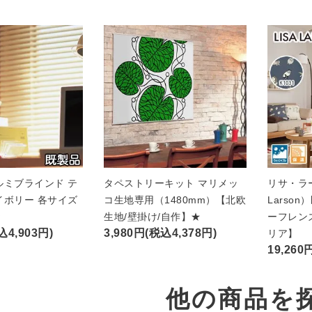
ルミブラインド テ
タペストリーキット マリメッ
リサ・ラー
イボリー 各サイズ
コ生地専用（1480mm）【北欧
Larso
★
生地/壁掛け/自作】★
ーフレン
込4,903円)
3,980円(税込4,378円)
リア】
19,260
他の商品を