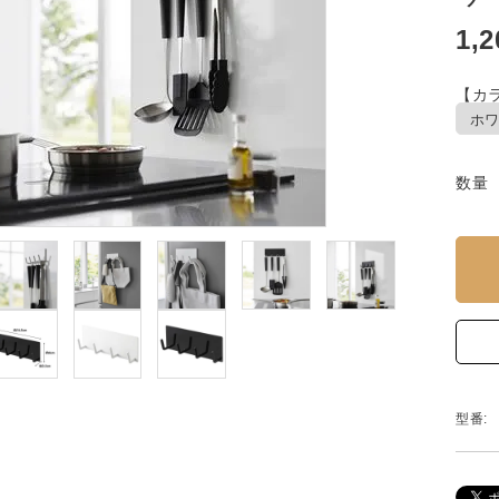
1,
【カラ
数量
型番: