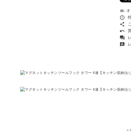
オ
toc
特
error_outline
こ
share
買
undo
レ
forum
レ
rate_review
お