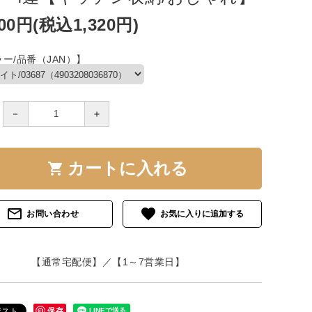
200円(税込1,320円)
ー/品番（JAN）】
－
＋
カートに入れる
shopping_cart
mail_outline
favorite
お問い合わせ
【通常宅配便】／【1～7営業日】
保存