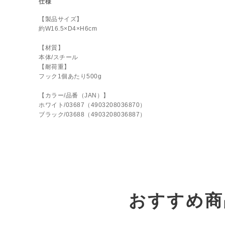
仕様
【製品サイズ】
約W16.5×D4×H6cm
【材質】
本体/スチール
【耐荷重】
フック1個あたり500g
【カラー/品番（JAN）】
ホワイト/03687（4903208036870）
ブラック/03688（4903208036887）
おすすめ商