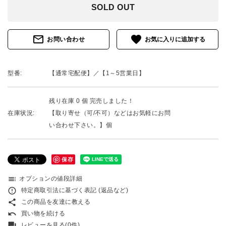
SOLD OUT
mail_outline
favorite
お問い合わせ
型番:
【通常宅配便】／【1～5営業日】
残り在庫 0 個 完売しました！
在庫状況:
【取り寄せ（可/不可）などはお気軽にお問
い合わせ下さい。】個
保存
toc
オプションの値段詳細
error_outline
特定商取引法に基づく表記 (返品など)
share
この商品を友達に教える
undo
買い物を続ける
forum
レビューを見る(0件)