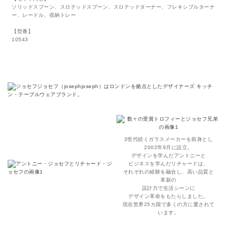
ソリッドスプーン、スロテッドスプーン、スロテッドターナー、フレキシブルターナ
ー、レードル、収納トレー
【型番】
10543
3世代続くガラスメーカーを前身とし
2002年9月に設立。
デザインを学んだアントニーと
ビジネスを学んだリチャードは、
それぞれの経験を融合し、高い品質と
革新の
設計力で生活シーンに
デザイン革命をもたらしました。
現在世界25カ国で多くの方に愛されて
います。