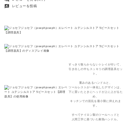
rate_review
レビューを投稿
すっきり散らからないトレイが付いて、
引き出しの中もスッキリの調理器具セッ
ト。
重みのあるハンドルと、
ツールレストが一体化したデザインは、
下に置いたときにヘッドが上に上がるた
め、
キッチンでの混乱を最小限に抑えれま
す。
すべてナイロン製のツールヘッドと
人間工学に基づいた耐熱ハンドル。