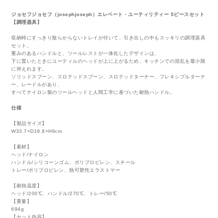
ジョセフジョセフ（josephjoseph）エレベート・ユーティリティー 5ピースセット
【調理器具】
収納時にすっきり散らからないトレイが付いて、引き出しの中もスッキリの調理器具
セット。
重みのあるハンドルと、ツールレストが一体化したデザインは、
下に置いたときにユーティルのヘッドが上に上がるため、キッチンでの混乱を最小限
に抑えれます。
ソリッドスプーン、スロテッドスプーン、スロテッドターナー、フレキシブルターナ
ー、レードルがあり、
すべてナイロン製のツールヘッドと人間工学に基づいた耐熱ハンドル。
仕様
【製品サイズ】
W33.7×D19.8×H9cm
【素材】
ヘッド/ナイロン
ハンドル/シリコーンゴム、ポリプロピレン、スチール
トレー/ポリプロピレン、熱可塑性エラストマー
【耐熱温度】
ヘッド/200℃、ハンドル/270℃、トレー/50℃
【重量】
694g
【セット内容】