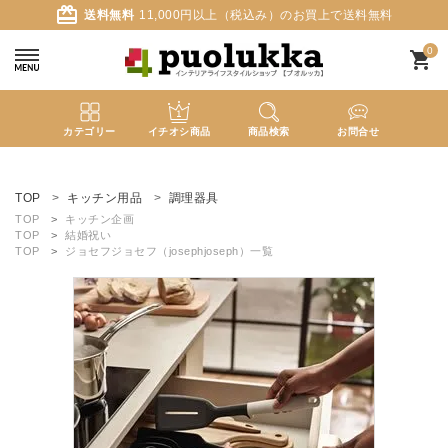
card_giftcard
送料無料
11,000円以上（税込み）のお買上で送料無料
0
shopping_cart
カテゴリー
イチオシ商品
商品検索
お問合せ
ACCOUNT MENU
ようこそ ゲスト 様
TOP
キッチン用品
調理器具
TOP
キッチン企画
TOP
結婚祝い
meeting_room
person
ログイン
新規会員登録
TOP
ジョセフジョセフ（josephjoseph）一覧
search
新着商品
カテゴリーから探す