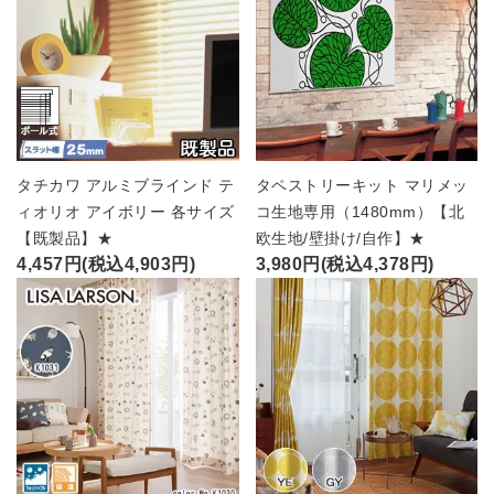
タチカワ アルミブラインド テ
タペストリーキット マリメッ
ィオリオ アイボリー 各サイズ
コ生地専用（1480mm）【北
【既製品】★
欧生地/壁掛け/自作】★
4,457円(税込4,903円)
3,980円(税込4,378円)