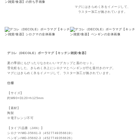
マグにはきらめく氷をイメージして、
ラスター加工が施されています。
デコレ（DECOLE）ポーラマグ【キッチン雑貨/食器】
夏の季節にもぴったりなかわいいマグカップと蓋のセット。
雪化粧をした、きらめく氷上にシロクマとペンギンが佇む蓋付きのマグ。
マグにはきらめく氷をイメージして、ラスター加工が施されています。
仕様
【サイズ】
約W90×D120×h125mm
【素材】
陶製
※電子レンジ不可
【タイプ/品番（JAN）】
シロクマ/MG-35661-3（4527749356619）
ペンギン/MG-35662-3（4527749356626）