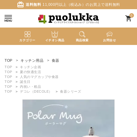
card_giftcard
送料無料
11,000円以上（税込み）のお買上で送料無料
0
shopping_cart
カテゴリー
イチオシ商品
商品検索
お問合せ
ACCOUNT MENU
ようこそ ゲスト 様
TOP
キッチン用品
食器
TOP
キッチン企画
TOP
夏の快適生活
meeting_room
person
ログイン
新規会員登録
TOP
人気のマグカップや食器
TOP
誕生日
TOP
内祝い・粗品
TOP
デコレ（DECOLE）
食器シリーズ
search
新着商品
カテゴリーから探す