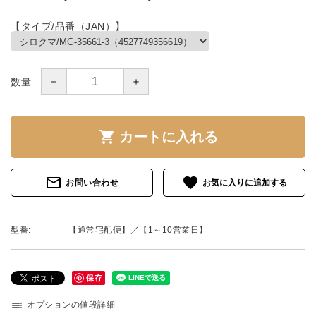
【タイプ/品番（JAN）】
－
＋
数量
shopping_cart
カートに入れる
mail_outline
favorite
お問い合わせ
型番:
【通常宅配便】／【1～10営業日】
保存
toc
オプションの値段詳細