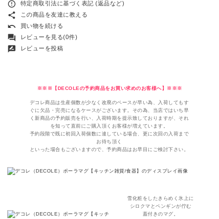
error_outline
特定商取引法に基づく表記 (返品など)
share
この商品を友達に教える
undo
買い物を続ける
forum
レビューを見る(0件)
rate_review
レビューを投稿
※※※【DECOLEの予約商品をお買い求めのお客様へ】※※※
デコレ商品は生産個数が少なく改廃のペースが早い為、入荷してもす
ぐに欠品・完売になるケースがございます。その為、当店ではいち早
く新商品の予約販売を行い、入荷時期を提示致しておりますが、それ
を知って直前にご購入頂くお客様が増えています。
予約段階で既に初回入荷個数に達している場合、更に次回の入荷まで
お待ち頂く
といった場合もございますので、予約商品はお早目にご検討下さい。
雪化粧をしたきらめく氷上に
シロクマとペンギンが佇む
蓋付きのマグ。