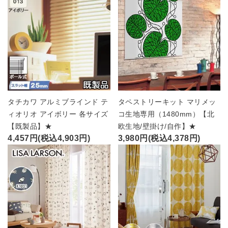
タチカワ アルミブラインド テ
タペストリーキット マリメッ
ィオリオ アイボリー 各サイズ
コ生地専用（1480mm）【北
【既製品】★
欧生地/壁掛け/自作】★
4,457円(税込4,903円)
3,980円(税込4,378円)