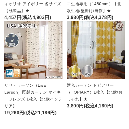
ィオリオ アイボリー 各サイズ
コ生地専用（1480mm）【北
【既製品】★
欧生地/壁掛け/自作】★
4,457円(税込4,903円)
3,980円(税込4,378円)
リサ・ラーソン（Lisa
遮光カーテン トピアリー
Larson）既製カーテン マイキ
（TOPIARY）1枚入【北欧/お
ーフレンズ 1枚入【北欧インテ
しゃれ】★
3,800円(税込4,180円)
リア】
19,260円(税込21,186円)