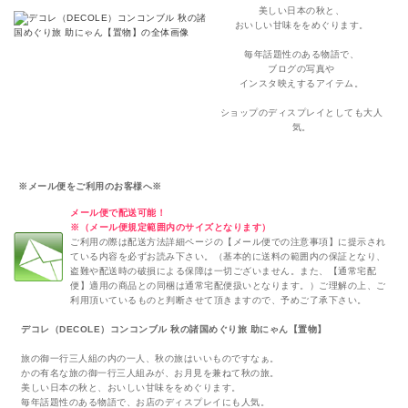
美しい日本の秋と、
おいしい甘味ををめぐります。
毎年話題性のある物語で、
ブログの写真や
インスタ映えするアイテム。
ショップのディスプレイとしても大人
気。
※メール便をご利用のお客様へ※
メール便で配送可能！
※（メール便規定範囲内のサイズとなります）
ご利用の際は配送方法詳細ページの【メール便での注意事項】に提示され
ている内容を必ずお読み下さい。（基本的に送料の範囲内の保証となり、
盗難や配送時の破損による保障は一切ございません。また、【通常宅配
便】適用の商品との同梱は通常宅配便扱いとなります。）ご理解の上、ご
利用頂いているものと判断させて頂きますので、予めご了承下さい。
デコレ（DECOLE）コンコンブル 秋の諸国めぐり旅 助にゃん【置物】
旅の御一行三人組の内の一人、秋の旅はいいものですなぁ
。
かの有名な旅の御一行三人組みが、お月見を兼ねて秋の旅。
美しい日本の秋と、おいしい甘味ををめぐります。
毎年話題性のある物語で、お店のディスプレイにも人気。