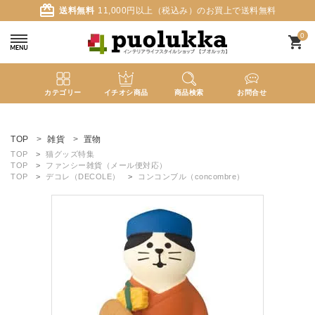
card_giftcard
送料無料
11,000円以上（税込み）のお買上で送料無料
0
shopping_cart
カテゴリー
イチオシ商品
商品検索
お問合せ
ACCOUNT MENU
ようこそ ゲスト 様
TOP
雑貨
置物
TOP
猫グッズ特集
TOP
ファンシー雑貨（メール便対応）
meeting_room
person
ログイン
新規会員登録
TOP
デコレ（DECOLE）
コンコンブル（concombre）
search
新着商品
カテゴリーから探す