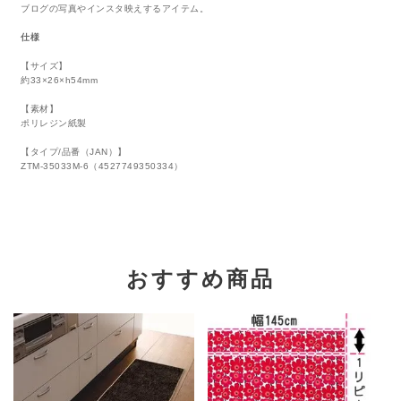
ブログの写真やインスタ映えするアイテム。
仕様
【サイズ】
約33×26×h54mm
【素材】
ポリレジン紙製
【タイプ/品番（JAN）】
ZTM-35033M-6（4527749350334）
おすすめ商品