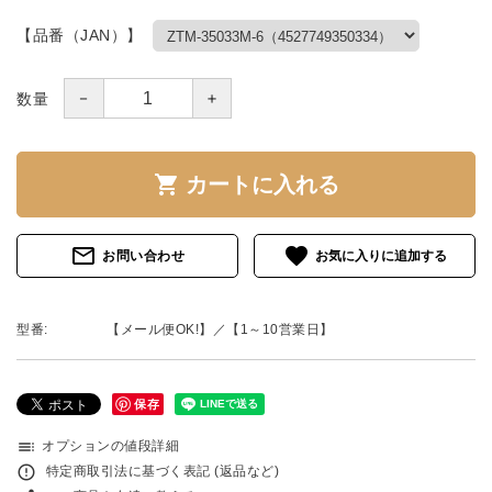
【品番（JAN）】
－
＋
数量
shopping_cart
カートに入れる
mail_outline
favorite
お問い合わせ
型番:
【メール便OK!】／【1～10営業日】
保存
toc
オプションの値段詳細
error_outline
特定商取引法に基づく表記 (返品など)