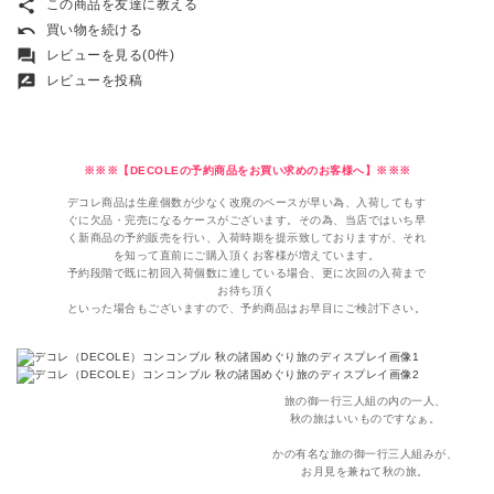
share
この商品を友達に教える
undo
買い物を続ける
forum
レビューを見る(0件)
rate_review
レビューを投稿
※※※【DECOLEの予約商品をお買い求めのお客様へ】※※※
デコレ商品は生産個数が少なく改廃のペースが早い為、入荷してもす
ぐに欠品・完売になるケースがございます。その為、当店ではいち早
く新商品の予約販売を行い、入荷時期を提示致しておりますが、それ
を知って直前にご購入頂くお客様が増えています。
予約段階で既に初回入荷個数に達している場合、更に次回の入荷まで
お待ち頂く
といった場合もございますので、予約商品はお早目にご検討下さい。
旅の御一行三人組の内の一人、
秋の旅はいいものですなぁ。
かの有名な旅の御一行三人組みが、
お月見を兼ねて秋の旅。