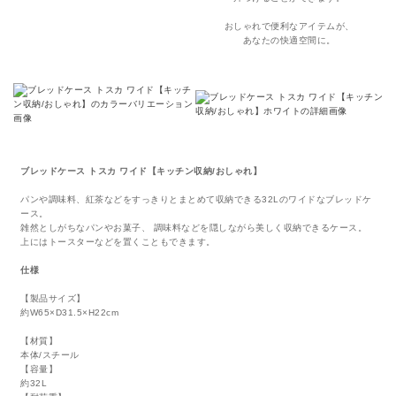
おしゃれで便利なアイテムが、
あなたの快適空間に。
ブレッドケース トスカ ワイド【キッチン収納/おしゃれ】
パンや調味料、紅茶などをすっきりとまとめて収納できる32Lのワイドなブレッドケ
ース。
雑然としがちなパンやお菓子、 調味料などを隠しながら美しく収納できるケース。
上にはトースターなどを置くこともできます。
仕様
【製品サイズ】
約W65×D31.5×H22cm
【材質】
本体/スチール
【容量】
約32L