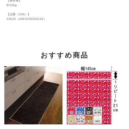
【耐荷重】
約10kg
【品番（JAN）】
03024（4903208030243）
おすすめ商品