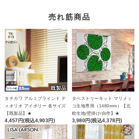
売れ筋商品
タチカワ アルミブラインド テ
タペストリーキット マリメッ
ィオリオ アイボリー 各サイズ
コ生地専用（1480mm）【北
【既製品】★
欧生地/壁掛け/自作】★
4,457円(税込4,903円)
3,980円(税込4,378円)