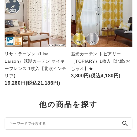
リサ・ラーソン（Lisa
遮光カーテン トピアリー
Larson）既製カーテン マイキ
（TOPIARY）1枚入【北欧/お
ーフレンズ 1枚入【北欧インテ
しゃれ】★
3,800円(税込4,180円)
リア】
19,260円(税込21,186円)
他の商品を探す
search