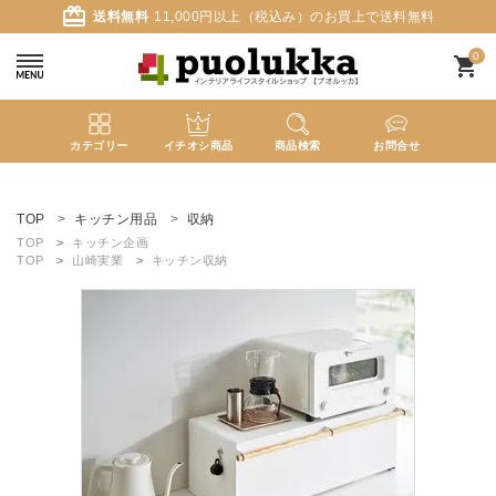
card_giftcard
送料無料
11,000円以上（税込み）のお買上で送料無料
0
shopping_cart
カテゴリー
イチオシ商品
商品検索
お問合せ
ACCOUNT MENU
ようこそ ゲスト 様
TOP
キッチン用品
収納
TOP
キッチン企画
TOP
山崎実業
キッチン収納
meeting_room
person
ログイン
新規会員登録
search
新着商品
カテゴリーから探す