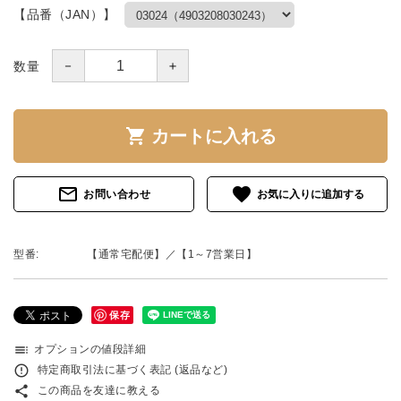
【品番（JAN）】
－
＋
数量
shopping_cart
カートに入れる
mail_outline
favorite
お問い合わせ
型番:
【通常宅配便】／【1～7営業日】
保存
toc
オプションの値段詳細
error_outline
特定商取引法に基づく表記 (返品など)
share
この商品を友達に教える