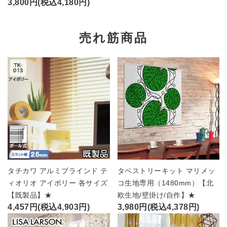
3,800円(税込4,180円)
売れ筋商品
タチカワ アルミブラインド テ
タペストリーキット マリメッ
ィオリオ アイボリー 各サイズ
コ生地専用（1480mm）【北
【既製品】★
欧生地/壁掛け/自作】★
4,457円(税込4,903円)
3,980円(税込4,378円)