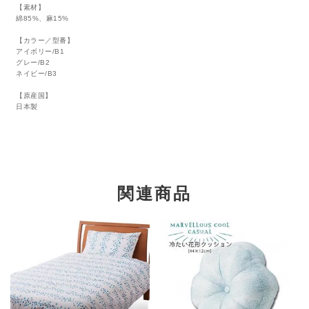
【素材】
綿85%、麻15%
【カラー／型番】
アイボリー/B1
グレー/B2
ネイビー/B3
【原産国】
日本製
関連商品