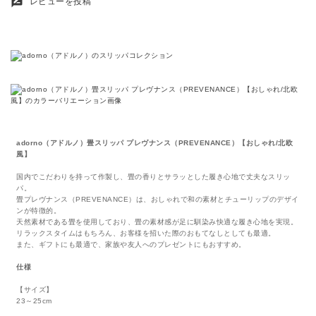
rate_review
レビューを投稿
adorno（アドルノ）畳スリッパ プレヴナンス（PREVENANCE）【おしゃれ/北欧
風】
国内でこだわりを持って作製し、畳の香りとサラッとした履き心地で丈夫なスリッ
パ。
畳プレヴナンス（PREVENANCE）は、おしゃれで和の素材とチューリップのデザイ
ンが特徴的。
天然素材である畳を使用しており、畳の素材感が足に馴染み快適な履き心地を実現。
リラックスタイムはもちろん、お客様を招いた際のおもてなしとしても最適。
また、ギフトにも最適で、家族や友人へのプレゼントにもおすすめ。
仕様
【サイズ】
23～25cm