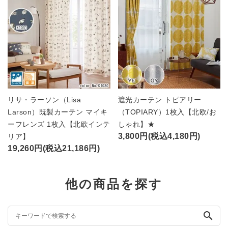
リサ・ラーソン（Lisa
遮光カーテン トピアリー
Larson）既製カーテン マイキ
（TOPIARY）1枚入【北欧/お
ーフレンズ 1枚入【北欧インテ
しゃれ】★
3,800円(税込4,180円)
リア】
19,260円(税込21,186円)
他の商品を探す
search