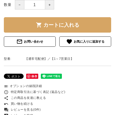
－
＋
数量
shopping_cart
カートに入れる
mail_outline
favorite
お問い合わせ
型番:
【通常宅配便】／【1～7営業日】
保存
toc
オプションの値段詳細
error_outline
特定商取引法に基づく表記 (返品など)
share
この商品を友達に教える
undo
買い物を続ける
forum
レビューを見る(0件)