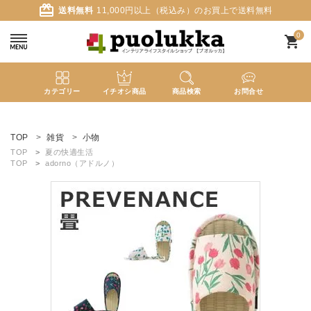
card_giftcard
送料無料
11,000円以上（税込み）のお買上で送料無料
0
shopping_cart
カテゴリー
イチオシ商品
商品検索
お問合せ
ACCOUNT MENU
ようこそ ゲスト 様
TOP
雑貨
小物
TOP
夏の快適生活
TOP
adorno（アドルノ）
meeting_room
person
ログイン
新規会員登録
search
新着商品
カテゴリーから探す