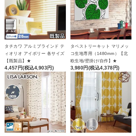
タチカワ アルミブラインド テ
タペストリーキット マリメッ
ィオリオ アイボリー 各サイズ
コ生地専用（1480mm）【北
【既製品】★
欧生地/壁掛け/自作】★
4,457円(税込4,903円)
3,980円(税込4,378円)