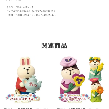
【カラー/品番（JAN）】
ピンク/ZCB-62946-6（4527749629461）
イエロー/ZCB-62947-6（4527749629478）
関連商品