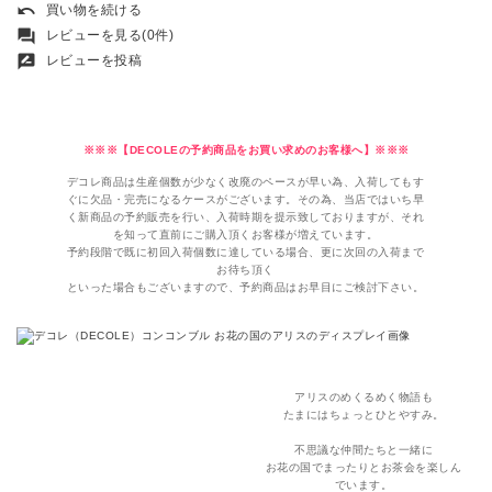
undo
買い物を続ける
forum
レビューを見る(0件)
rate_review
レビューを投稿
※※※【DECOLEの予約商品をお買い求めのお客様へ】※※※
デコレ商品は生産個数が少なく改廃のペースが早い為、入荷してもす
ぐに欠品・完売になるケースがございます。その為、当店ではいち早
く新商品の予約販売を行い、入荷時期を提示致しておりますが、それ
を知って直前にご購入頂くお客様が増えています。
予約段階で既に初回入荷個数に達している場合、更に次回の入荷まで
お待ち頂く
といった場合もございますので、予約商品はお早目にご検討下さい。
アリスのめくるめく物語も
たまにはちょっとひとやすみ。
不思議な仲間たちと一緒に
お花の国でまったりとお茶会を楽しん
でいます。