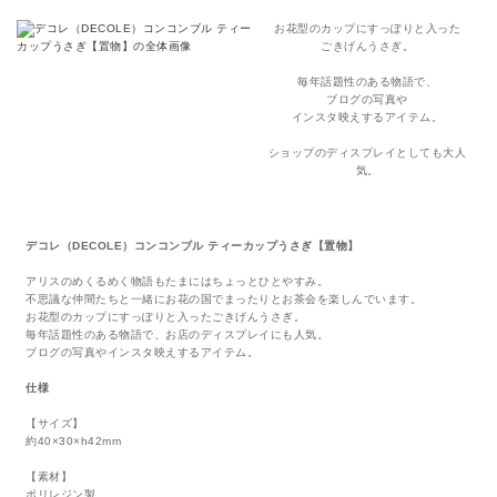
お花型のカップにすっぽりと入った
ごきげんうさぎ。
毎年話題性のある物語で、
ブログの写真や
インスタ映えするアイテム。
ショップのディスプレイとしても大人
気。
デコレ（DECOLE）コンコンブル ティーカップうさぎ【置物】
アリスのめくるめく物語もたまにはちょっとひとやすみ。
不思議な仲間たちと一緒にお花の国でまったりとお茶会を楽しんでいます。
お花型のカップにすっぽりと入ったごきげんうさぎ。
毎年話題性のある物語で、お店のディスプレイにも人気。
ブログの写真やインスタ映えするアイテム。
仕様
【サイズ】
約40×30×h42mm
【素材】
ポリレジン製