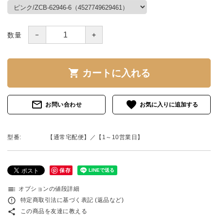
－
＋
数量
shopping_cart
カートに入れる
mail_outline
favorite
お問い合わせ
型番:
【通常宅配便】／【1～10営業日】
保存
toc
オプションの値段詳細
error_outline
特定商取引法に基づく表記 (返品など)
share
この商品を友達に教える