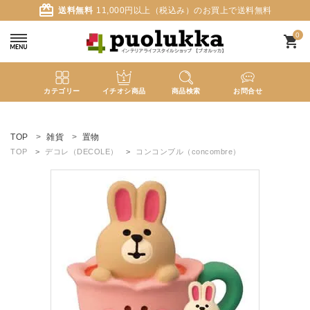
card_giftcard
送料無料
11,000円以上（税込み）のお買上で送料無料
0
shopping_cart
カテゴリー
イチオシ商品
商品検索
お問合せ
ACCOUNT MENU
ようこそ ゲスト 様
TOP
雑貨
置物
TOP
デコレ（DECOLE）
コンコンブル（concombre）
meeting_room
person
ログイン
新規会員登録
search
新着商品
カテゴリーから探す