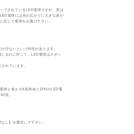
ップされているLED電球ですが、実は
LED電球には光の広がりに大きな差が
に応じて電球をお選び下さい。
光が少ないという特性があります。
じるのに対して、LED電球はスポッ
売されています。
電球と省エネ&長寿命と評判のLED電
40倍。
球なし】を選択して下さい。