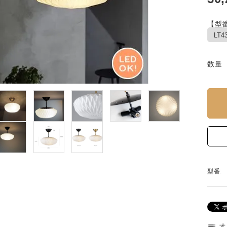
【型
数量
型番:
オ
toc