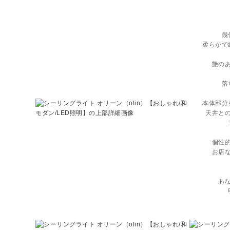
幾
柔らかで
艶の
落
本体部分
天井と
個性
お店
あ