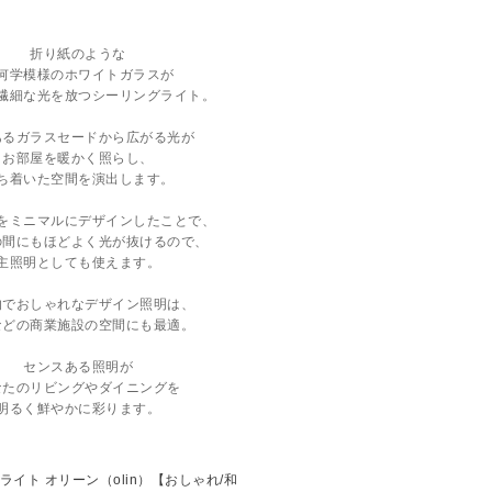
折り紙のような
何学模様のホワイトガラスが
繊細な光を放つシーリングライト。
あるガラスセードから広がる光が
お部屋を暖かく照らし、
ち着いた空間を演出します。
をミニマルにデザインしたことで、
の間にもほどよく光が抜けるので、
主照明としても使えます。
的でおしゃれなデザイン照明は、
などの商業施設の空間にも最適。
センスある照明が
なたのリビングやダイニングを
明るく鮮やかに彩ります。