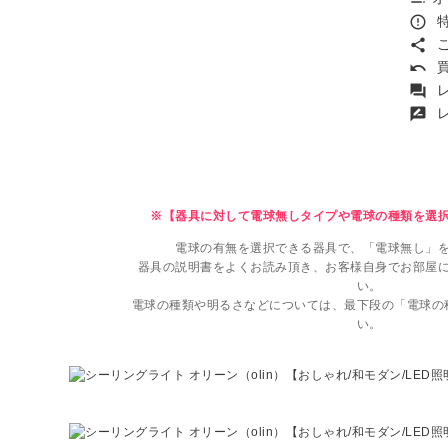
特
error_outline
こ
share
買
undo
レ
forum
レ
rate_review
※【器具に対して電球無しタイプや電球の種類を選
電球の有無を選択できる器具で、「電球無し」
器具の説明書をよくお読み頂き、お客様自身でお部屋
い。
電球の種類や明るさなどについては、最下段の「電球の
い。