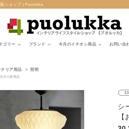
プ | Puolukka
テゴリー
ブランド
今月のイチオシ商品
お問い合
カーテン・窓周
ンテリア用品
照明
マリメッコ
ラグ
山崎実業
り
先月の新商品
生地（ファブリ
リサ・ラーソ
ジョセフ
キッチン用品
33
ック）
ン
ョセフ
シ
【
30