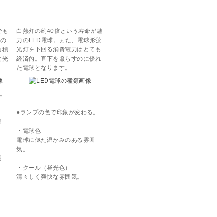
でも
白熱灯の約40倍という寿命が魅
倍の
力のLED電球。また、電球形蛍
面積
光灯を下回る消費電力はとても
な光
経済的。直下を照らすのに優れ
た電球となります。
。
●ランプの色で印象が変わる。
囲
・電球色
電球に似た温かみのある雰囲
気。
囲
・クール（昼光色）
清々しく爽快な雰囲気。