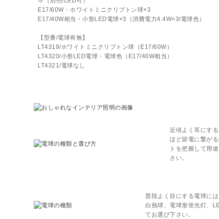
※（別売/LED可）
E17/60W・ホワイトミニクリプトン球×3
E17/40W相当・小形LED電球×3（消費電力4.4W×3/電球色）
【型番/電球有無】
LT4319/ホワイトミニクリプトン球（E17/60W）
LT4320/小形LED電球・電球色（E17/40W相当）
LT4321/電球なし
近頃よく耳にする
ほど節電に繋がる
トを把握して用途
さい。
普段よく目にする電球には
白熱球、電球形蛍光灯、L
てお選び下さい。