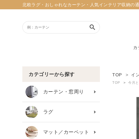
北欧ラグ・おしゃれなカーテン・人気インテリア収納の通販ショッ
search
カ
ACCOUNT MENU
ようこそ ゲスト 様
カテゴリーから探す
TOP
イ
TOP
今月と
meeting_room
person
ログイン
新規会員登録
カーテン・窓周り
search
ラグ
新着商品
マット／カーペット