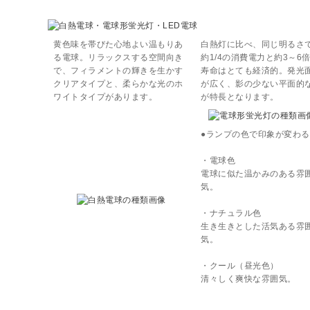
黄色味を帯びた心地よい温もりあ
白熱灯に比べ、同じ明るさ
る電球。リラックスする空間向き
約1/4の消費電力と約3～6
で、フィラメントの輝きを生かす
寿命はとても経済的。発光
クリアタイプと、柔らかな光のホ
が広く、影の少ない平面的
ワイトタイプがあります。
が特長となります。
●ランプの色で印象が変わる
・電球色
電球に似た温かみのある雰
気。
・ナチュラル色
生き生きとした活気ある雰
気。
・クール（昼光色）
清々しく爽快な雰囲気。