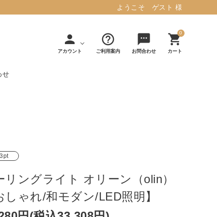
ようこそ ゲスト 様
0
person
help_outline
sms
shopping_cart
アカウント
ご利用案内
お問合わせ
カート
わせ
タフテッド ラグマット ミント
マット／カーペ
デコレ
フィンレイソ
インテリア用品
【春夏/洗える/人気】
ット
（DECOLE）
ン
毎日の暮らしに安心と快適を与え、生活
・ジ
アッシュコン
アドルノ
を楽しくしてくれるデザインラグ。
日用品
雑貨
3pt
セプト
（adorno）
10,728円(税込11,801円)
ーリングライト オリーン（olin）
おしゃれ/和モダン/LED照明】
詳しく見る
,280円(税込33,308円)