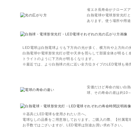
省エネ長寿命がクローズア
白熱電球や電球形蛍光灯と
あります。使う場所や用途
LED電球は白熱電球よりも下方向の光が多く、横方向や上方向の
白熱電球や電球形蛍光灯が壁や天井を照らして部屋全体が明るく感
トライトのように下方向が明るくなります。
※最近では、より白熱球の光に近い全方位タイプのLED電球も発
安価だけど寿命の短い白熱
球、その寿命の差は約10～
※器具にLED電球を使用されたい方へ。
電球なしの品番をご用意致しております。ご購入の際、【付属電
お手数ではございますが、LED電球は別途お買い求め下さい。