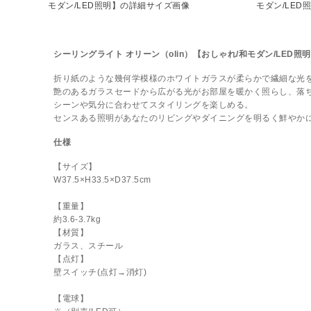
シーリングライト オリーン（olin）【おしゃれ/和モダン/LED照
折り紙のような幾何学模様のホワイトガラスが柔らかで繊細な光
艶のあるガラスセードから広がる光がお部屋を暖かく照らし、落
シーンや気分に合わせてスタイリングを楽しめる。
センスある照明があなたのリビングやダイニングを明るく鮮やか
仕様
【サイズ】
W37.5×H33.5×D37.5cm
【重量】
約3.6-3.7kg
【材質】
ガラス、スチール
【点灯】
壁スイッチ(点灯→消灯)
【電球】