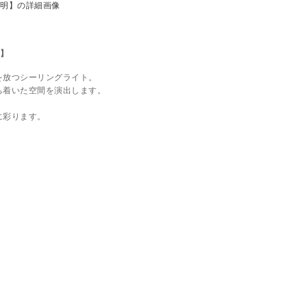
明】
を放つシーリングライト。
ち着いた空間を演出します。
に彩ります。