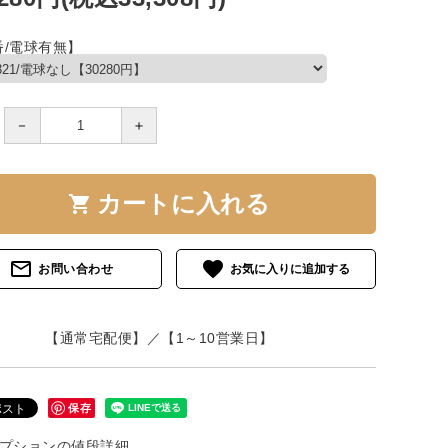
番/電球有無】
－
＋
カートに入れる
shopping_cart
mail_outline
favorite
お問い合わせ
【通常宅配便】／【1～10営業日】
保存
プションの値段詳細