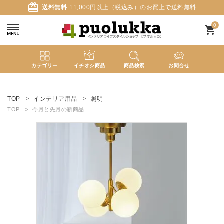
card_giftcard
送料無料
11,000円以上（税込み）のお買上で送料無料
0
shopping_cart
カテゴリー
イチオシ商品
商品検索
お問合せ
ACCOUNT MENU
ようこそ ゲスト 様
TOP
インテリア用品
照明
TOP
今月と先月の新商品
meeting_room
person
ログイン
新規会員登録
search
新着商品
カテゴリーから探す