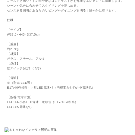
ゴールドとホワイトの華やかなコントラストがお部屋をエレガントに演出します。
シーンや気分に合わせてスタイリングを楽しめる。
センスある照明があなたのリビングやダイニングを明るく鮮やかに彩ります。
仕様
【サイズ】
W37.5×H45×D37.5cm
【重量】
約2.7kg
【材質】
ガラス、スチール、アルミ
【点灯】
壁スイッチ(点灯→消灯)
【電球】
※（別売/LED可）
E17/40W相当・小形LED電球×4（消費電力4.4W×4/電球色）
【型番/電球有無】
LT4314/小形LED電球・電球色（E17/40W相当）
LT4315/電球なし