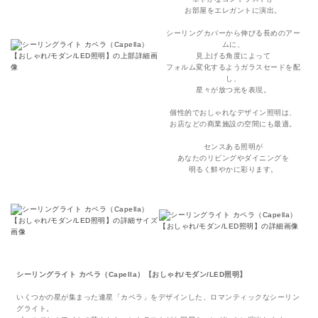
お部屋をエレガントに演出。
シーリングカバーから伸びる長めのアー
ムに、
見上げる角度によって
フォルム変化するようガラスセードを配
し、
星々が放つ光を表現。
個性的でおしゃれなデザイン照明は、
お店などの商業施設の空間にも最適。
センスある照明が
あなたのリビングやダイニングを
明るく鮮やかに彩ります。
シーリングライト カペラ（Capella）【おしゃれ/モダン/LED照明】
いくつかの星が集まった連星「カペラ」をデザインした、ロマンティックなシーリン
グライト。