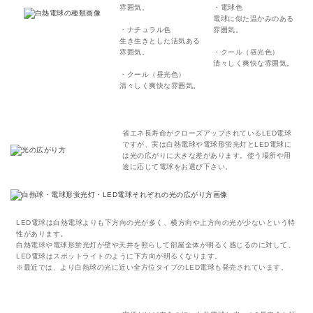
雰囲気。
・電球色
電球に似た温かみのある
・ナチュラル色
雰囲気。
生き生きとした活気ある
雰囲気。
・クール（昼光色）
清々しく爽快な雰囲気。
・クール（昼光色）
清々しく爽快な雰囲気。
省エネ長寿命がクローズアップされているLED電球
ですが、実は白熱電球や電球形蛍光灯とLED電球に
は光の広がりに大きな差があります。使う場所や用
途に応じて電球をお選び下さい。
LED電球は白熱電球よりも下方向の光が多く、横方向や上方向の光が少ないという特
性があります。
白熱電球や電球形蛍光灯が壁や天井を照らして部屋全体が明るく感じるのに対して、
LED電球はスポットライトのように下方向が明るくなります。
※最近では、より白熱球の光に近い全方位タイプのLED電球も発売されています。