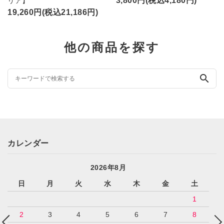
3,800円(税込4,180円)
リア】
19,260円(税込21,186円)
他の商品を探す
search
カレンダー
2026年8月
日
月
火
水
木
金
土
1
2
3
4
5
6
7
8