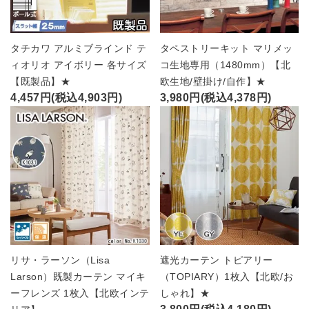
タチカワ アルミブラインド テ
タペストリーキット マリメッ
ィオリオ アイボリー 各サイズ
コ生地専用（1480mm）【北
【既製品】★
欧生地/壁掛け/自作】★
4,457円(税込4,903円)
3,980円(税込4,378円)
リサ・ラーソン（Lisa
遮光カーテン トピアリー
Larson）既製カーテン マイキ
（TOPIARY）1枚入【北欧/お
ーフレンズ 1枚入【北欧インテ
しゃれ】★