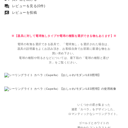
forum
レビューを見る(0件)
rate_review
レビューを投稿
※【器具に対して電球無しタイプや電球の種類を選択できる物もあります】※
電球の有無を選択できる器具で、「電球無し」を選択された場合は、
器具の説明書をよくお読み頂き、お客様自身でお部屋に最適な物をお
買い求め下さい。
電球の種類や明るさなどについては、最下段の「電球の種類と選び
方」をご覧ください。
いくつかの星が集まった
連星「カペラ」をデザインした、
ロマンティックなシーリングライト。
ゴールドとホワイトの
華やかなコントラストが