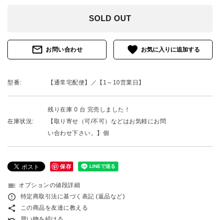
SOLD OUT
mail_outline
favorite
お問い合わせ
型番:
【通常宅配便】／【1～10営業日】
残り在庫 0 台 完売しました！
在庫状況:
【取り寄せ（可/不可）などはお気軽にお問
い合わせ下さい。】個
保存
toc
オプションの値段詳細
error_outline
特定商取引法に基づく表記 (返品など)
share
この商品を友達に教える
undo
買い物を続ける