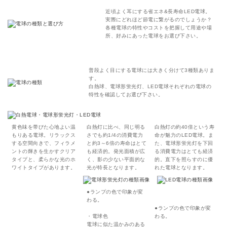
近頃よく耳にする省エネ&長寿命LED電球。
実際にどれほど節電に繋がるのでしょうか？
各種電球の特性やコストを把握して用途や場
所、好みにあった電球をお選び下さい。
普段よく目にする電球には大きく分けて3種類ありま
す。
白熱球、電球形蛍光灯、LED電球それぞれの電球の
特性を確認してお選び下さい。
黄色味を帯びた心地よい温
白熱灯に比べ、同じ明る
白熱灯の約40倍という寿
もりある電球。リラックス
さでも約1/4の消費電力
命が魅力のLED電球。ま
する空間向きで、フィラメ
と約3～6倍の寿命はとて
た、電球形蛍光灯を下回
ントの輝きを生かすクリア
も経済的。発光面積が広
る消費電力はとても経済
タイプと、柔らかな光のホ
く、影の少ない平面的な
的。直下を照らすのに優
ワイトタイプがあります。
光が特長となります。
れた電球となります。
●ランプの色で印象が変
わる。
●ランプの色で印象が変
・電球色
わる。
電球に似た温かみのある