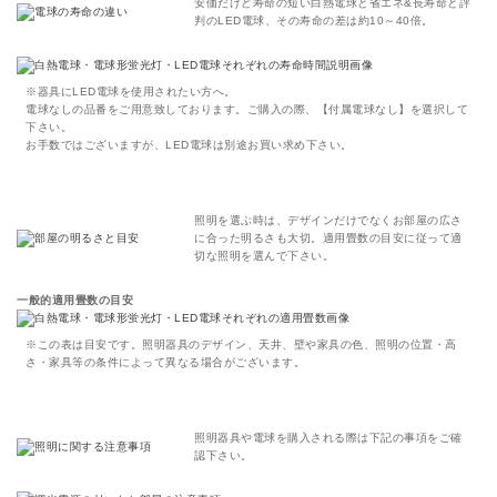
安価だけど寿命の短い白熱電球と省エネ&長寿命と評
判のLED電球、その寿命の差は約10～40倍。
※器具にLED電球を使用されたい方へ。
電球なしの品番をご用意致しております。ご購入の際、【付属電球なし】を選択して
下さい。
お手数ではございますが、LED電球は別途お買い求め下さい。
照明を選ぶ時は、デザインだけでなくお部屋の広さ
に合った明るさも大切。適用畳数の目安に従って適
切な照明を選んで下さい。
一般的適用畳数の目安
※この表は目安です。照明器具のデザイン、天井、壁や家具の色、照明の位置・高
さ・家具等の条件によって異なる場合がございます。
照明器具や電球を購入される際は下記の事項をご確
認下さい。