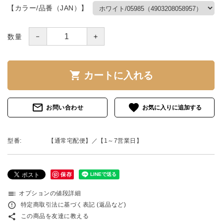
【カラー/品番（JAN）】
－
＋
数量
shopping_cart
カートに入れる
mail_outline
favorite
お問い合わせ
型番:
【通常宅配便】／【1～7営業日】
保存
toc
オプションの値段詳細
error_outline
特定商取引法に基づく表記 (返品など)
share
この商品を友達に教える