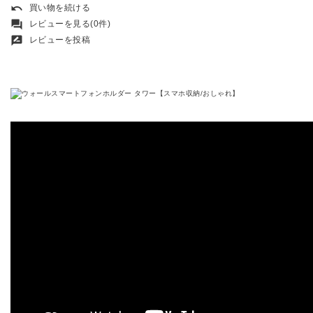
undo
買い物を続ける
forum
レビューを見る(0件)
rate_review
レビューを投稿