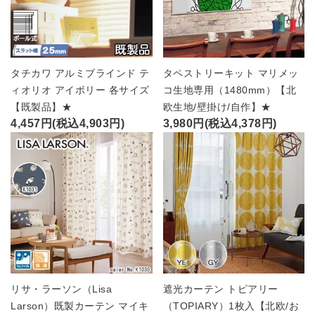
タチカワ アルミブラインド テ
タペストリーキット マリメッ
ィオリオ アイボリー 各サイズ
コ生地専用（1480mm）【北
【既製品】★
欧生地/壁掛け/自作】★
4,457円(税込4,903円)
3,980円(税込4,378円)
リサ・ラーソン（Lisa
遮光カーテン トピアリー
Larson）既製カーテン マイキ
（TOPIARY）1枚入【北欧/お