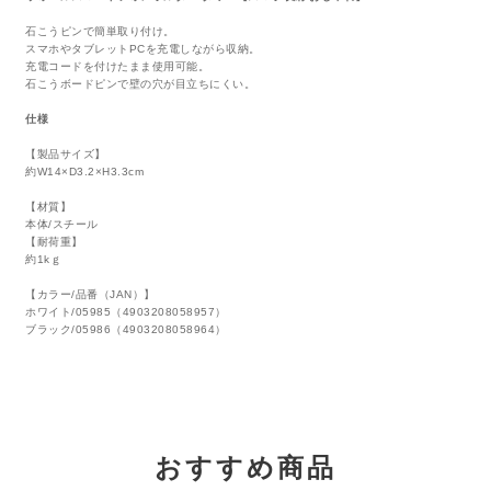
石こうピンで簡単取り付け。
スマホやタブレットPCを充電しながら収納。
充電コードを付けたまま使用可能。
石こうボードピンで壁の穴が目立ちにくい。
仕様
【製品サイズ】
約W14×D3.2×H3.3cm
【材質】
本体/スチール
【耐荷重】
約1kｇ
【カラー/品番（JAN）】
ホワイト/05985（4903208058957）
ブラック/05986（4903208058964）
おすすめ商品