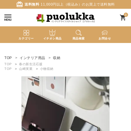
card_giftcard
送料無料
11,000円以上（税込み）のお買上で送料無料
0
shopping_cart
カテゴリー
イチオシ商品
商品検索
お問合せ
ACCOUNT MENU
ようこそ ゲスト 様
TOP
インテリア用品
収納
TOP
春の新生活応援
TOP
山崎実業
小物収納
meeting_room
person
ログイン
新規会員登録
search
新着商品
カテゴリーから探す