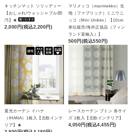
キッチンマット ソリッディー
マリメッコ（marimekko）生
【おしゃれ/ウォッシャブル/防
地（ファブリック）ミニウニ
汚】★
ッコ（Mini Unikko）【10cm
2,000円(税込2,200円)
単位販売/海外正規品（フィン
ランド直輸入）】
500円(税込550円)
遮光カーテン イハナ
レースカーテン ブトン 各サイ
（IHANA）1枚入【北欧インテ
ズ 1枚入【北欧インテリア】
4,050円(税込4,455円)
リア】★
3,800円(税込4,180円)