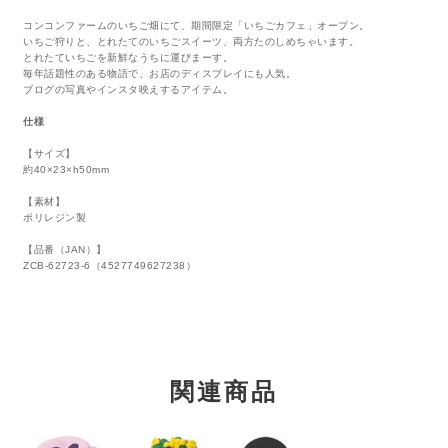
コンコンファームのいちご畑にて、期間限定「いちごカフェ」オープン。
いちご狩りと、とれたてのいちごスイーツ、両方たのしめちゃいます。
とれたていちごを新鮮なうちに運びまーす。
毎年話題性のある物語で、お店のディスプレイにも人気。
ブログの写真やインスタ映えするアイテム。
仕様
【サイズ】
約40×23×h50mm
【素材】
ポリレジン製
【品番（JAN）】
ZCB-62723-6（4527749627238）
関連商品