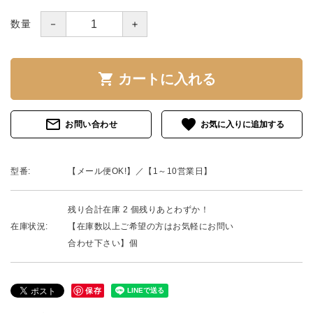
－
＋
数量
shopping_cart
カートに入れる
mail_outline
favorite
お問い合わせ
型番:
【メール便OK!】／【1～10営業日】
残り合計在庫 2 個残りあとわずか！
在庫状況:
【在庫数以上ご希望の方はお気軽にお問い
合わせ下さい】個
保存