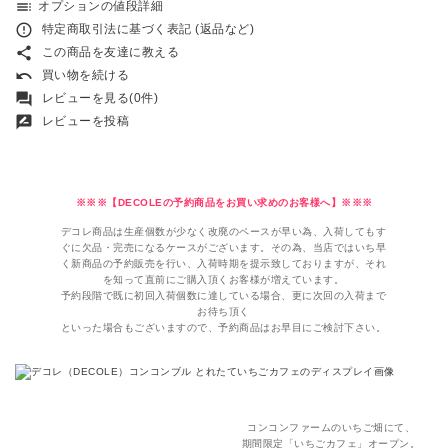
toc
オプションの値段詳細
error_outline
特定商取引法に基づく表記 (返品など)
share
この商品を友達に教える
undo
買い物を続ける
forum
レビューを見る(0件)
rate_review
レビューを投稿
※※※【DECOLEの予約商品をお買い求めのお客様へ】※※※
デコレ商品は生産個数が少なく改廃のペースが早い為、入荷してもす
ぐに欠品・完売になるケースがございます。その為、当店ではいち早
く新商品の予約販売を行い、入荷時期を提示致しておりますが、それ
を知って直前にご購入頂くお客様が増えています。
予約段階で既に初回入荷個数に達している場合、更に次回の入荷まで
お待ち頂く
といった場合もございますので、予約商品はお早目にご検討下さい。
コンコンファームのいちご畑にて、
期間限定「いちごカフェ」オープン。