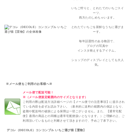
いちご狩りと、とれたてのいちごスイ
ーツ、
両方たのしめちゃいます。
とれたていちごを新鮮なうちに運びま
ーす。
毎年話題性のある物語で、
ブログの写真や
インスタ映えするアイテム。
ショップのディスプレイとしても大人
気。
※メール便をご利用のお客様へ※
メール便で配送可能！
※（メール便規定範囲内のサイズとなります）
ご利用の際は配送方法詳細ページの【メール便での注意事項】に提示され
ている内容を必ずお読み下さい。（基本的に送料の範囲内の保証となり、
盗難や配送時の破損による保障は一切ございません。また、【通常宅配
便】適用の商品との同梱は通常宅配便扱いとなります。）ご理解の上、ご
利用頂いているものと判断させて頂きますので、予めご了承下さい。
デコレ（DECOLE）コンコンブル いちご運び猫【置物】