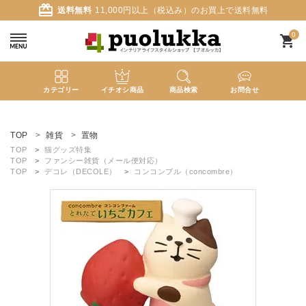
card_giftcard
送料無料
11,000円以上（税込み）のお買上で送料無料
0
shopping_cart
カテゴリー
イチオシ商品
商品検索
お問合せ
ACCOUNT MENU
ようこそ ゲスト 様
TOP
雑貨
置物
TOP
猫グッズ特集
TOP
ファンシー雑貨（メール便対応）
meeting_room
person
ログイン
新規会員登録
TOP
デコレ（DECOLE）
コンコンブル（concombre）
search
新着商品
カテゴリーから探す