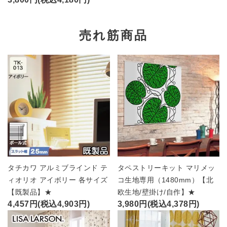
売れ筋商品
タチカワ アルミブラインド テ
タペストリーキット マリメッ
ィオリオ アイボリー 各サイズ
コ生地専用（1480mm）【北
【既製品】★
欧生地/壁掛け/自作】★
4,457円(税込4,903円)
3,980円(税込4,378円)