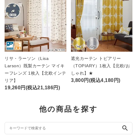
リサ・ラーソン（Lisa
遮光カーテン トピアリー
Larson）既製カーテン マイキ
（TOPIARY）1枚入【北欧/お
ーフレンズ 1枚入【北欧インテ
しゃれ】★
3,800円(税込4,180円)
リア】
19,260円(税込21,186円)
他の商品を探す
search