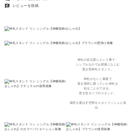
rate_review
レビューを投稿
神札の定位置にという事で、
シンプルなのでお部屋になじむ
置き型神札スタンド。
神札がないご家庭で
置き場所に困っていた神札を
祀ることができる、
置き型タイプのスタンド。
場所を選ばず空間をスタイリッシュに演
出。