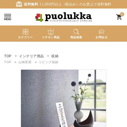
card_giftcard
送料無料
11,000円以上（税込み）のお買上で送料無料
0
shopping_cart
カテゴリー
イチオシ商品
商品検索
お問合せ
ACCOUNT MENU
ようこそ ゲスト 様
TOP
インテリア用品
収納
TOP
山崎実業
リビング収納
meeting_room
person
ログイン
新規会員登録
search
新着商品
カテゴリーから探す