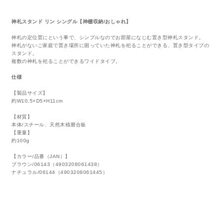
神札スタンド リン シングル【神棚収納/おしゃれ】
神札の定位置にという事で、シンプルなのでお部屋になじむ置き型神札スタンド。
神札がないご家庭で置き場所に困っていた神札を祀ることができる、置き型タイプの
スタンド。
複数の神札を祀ることができるワイドタイプ。
仕様
【製品サイズ】
約W10.5×D5×H11cm
【材質】
本体/スチール、天然木積層合板
【重量】
約100g
【カラー/品番（JAN）】
ブラウン/06143（4903208061438）
ナチュラル/06144（4903208061445）