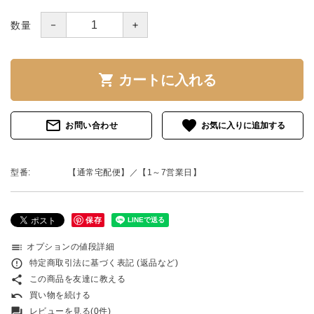
－
＋
数量
shopping_cart
カートに入れる
mail_outline
favorite
お問い合わせ
型番:
【通常宅配便】／【1～7営業日】
保存
toc
オプションの値段詳細
error_outline
特定商取引法に基づく表記 (返品など)
share
この商品を友達に教える
undo
買い物を続ける
forum
レビューを見る(0件)