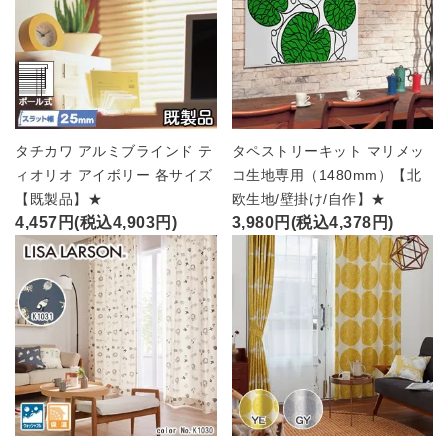
タチカワ アルミブラインド テ
タペストリーキット マリメッ
ィオリオ アイボリー 各サイズ
コ生地専用（1480mm）【北
【既製品】★
欧生地/壁掛け/自作】★
4,457円(税込4,903円)
3,980円(税込4,378円)