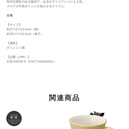
毎年話題性のある物語で、お店のディスプレイにも人気。
ブログの写真やインスタ映えするアイテム。
仕様
【サイズ】
約37×37×h13mm（桶）
約26×17×h12mm（椅子）
【素材】
ポリレジン製
【品番（JAN）】
ZCB-86256-6（4527749862561）
関連商品