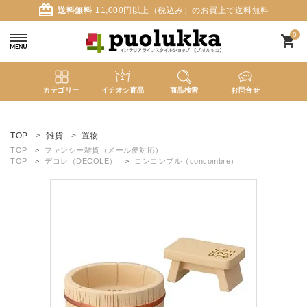
card_giftcard
送料無料
11,000円以上（税込み）のお買上で送料無料
0
shopping_cart
カテゴリー
イチオシ商品
商品検索
お問合せ
ACCOUNT MENU
ようこそ ゲスト 様
TOP
雑貨
置物
TOP
ファンシー雑貨（メール便対応）
TOP
デコレ（DECOLE）
コンコンブル（concombre）
meeting_room
person
ログイン
新規会員登録
search
新着商品
カテゴリーから探す