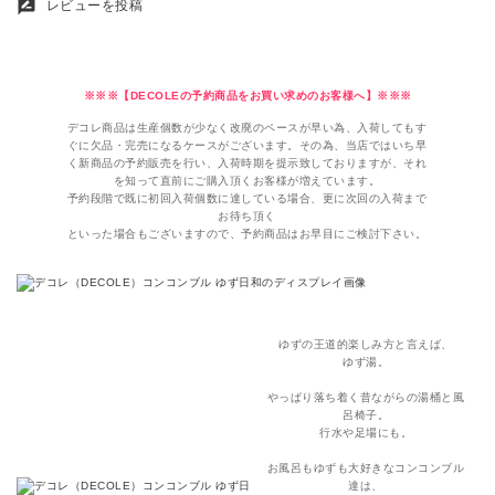
rate_review
レビューを投稿
※※※【DECOLEの予約商品をお買い求めのお客様へ】※※※
デコレ商品は生産個数が少なく改廃のペースが早い為、入荷してもす
ぐに欠品・完売になるケースがございます。その為、当店ではいち早
く新商品の予約販売を行い、入荷時期を提示致しておりますが、それ
を知って直前にご購入頂くお客様が増えています。
予約段階で既に初回入荷個数に達している場合、更に次回の入荷まで
お待ち頂く
といった場合もございますので、予約商品はお早目にご検討下さい。
ゆずの王道的楽しみ方と言えば、
ゆず湯。
やっぱり落ち着く昔ながらの湯桶と風
呂椅子。
行水や足場にも。
お風呂もゆずも大好きなコンコンブル
達は、