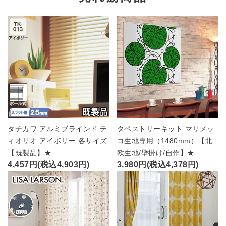
タチカワ アルミブラインド テ
タペストリーキット マリメッ
ィオリオ アイボリー 各サイズ
コ生地専用（1480mm）【北
【既製品】★
欧生地/壁掛け/自作】★
4,457円(税込4,903円)
3,980円(税込4,378円)