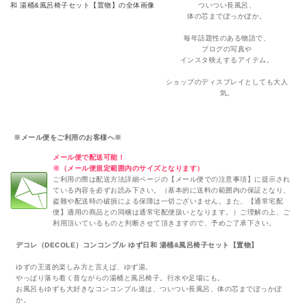
ついつい長風呂、
体の芯までぽっかぽか。
毎年話題性のある物語で、
ブログの写真や
インスタ映えするアイテム。
ショップのディスプレイとしても大人
気。
※メール便をご利用のお客様へ※
メール便で配送可能！
※（メール便規定範囲内のサイズとなります）
ご利用の際は配送方法詳細ページの【メール便での注意事項】に提示され
ている内容を必ずお読み下さい。（基本的に送料の範囲内の保証となり、
盗難や配送時の破損による保障は一切ございません。また、【通常宅配
便】適用の商品との同梱は通常宅配便扱いとなります。）ご理解の上、ご
利用頂いているものと判断させて頂きますので、予めご了承下さい。
デコレ（DECOLE）コンコンブル ゆず日和 湯桶&風呂椅子セット【置物】
ゆずの王道的楽しみ方と言えば、ゆず湯。
やっぱり落ち着く昔ながらの湯桶と風呂椅子。行水や足場にも。
お風呂もゆずも大好きなコンコンブル達は、ついつい長風呂、体の芯までぽっかぽ
か。