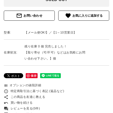
mail_outline
favorite
お問い合わせ
型番:
【メール便OK!】／【1～10営業日】
残り在庫 0 個 完売しました！
在庫状況:
【取り寄せ（可/不可）などはお気軽にお問
い合わせ下さい。】個
保存
toc
オプションの値段詳細
error_outline
特定商取引法に基づく表記 (返品など)
share
この商品を友達に教える
undo
買い物を続ける
forum
レビューを見る(0件)