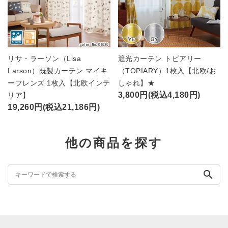
リサ・ラーソン（Lisa
遮光カーテン トピアリー
Larson）既製カーテン マイキ
（TOPIARY）1枚入【北欧/お
ーフレンズ 1枚入【北欧インテ
しゃれ】★
3,800円(税込4,180円)
リア】
19,260円(税込21,186円)
他の商品を探す
search