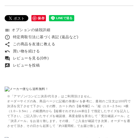
保存
toc
オプションの値段詳細
error_outline
特定商取引法に基づく表記 (返品など)
share
この商品を友達に教える
undo
買い物を続ける
forum
レビューを見る(0件)
rate_review
レビューを投稿
※「アマゾン/コンビニ決済/代引き」はご利用頂けません。
オーダーサイズの為、商品ページに記載の単価/㎡を参考に、最初のご注文は100円で
決済を完了させて下さい。その際、カート内の【備考欄】へ「縦（1.0～2.5m）×横
（1.0～3.5m）」の範囲内から【縦横それぞれ1cm単位】で指定したサイズを記入し
て下さい。ご記入頂いたサイズを確認後、再度金額を算出して「受注確認メール」と
「決済メール」をお送り致します。その後、「ご入金が確認でき次第」オーダーを通
させて頂き、その日から起算して「約3週間程」でお届け致します。