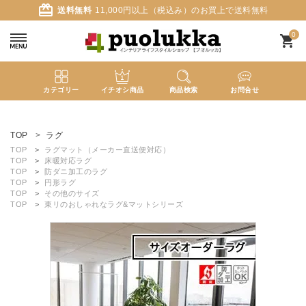
card_giftcard
送料無料
11,000円以上（税込み）のお買上で送料無料
0
shopping_cart
カテゴリー
イチオシ商品
商品検索
お問合せ
ACCOUNT MENU
ようこそ ゲスト 様
TOP
ラグ
TOP
ラグマット（メーカー直送便対応）
TOP
床暖対応ラグ
meeting_room
person
ログイン
新規会員登録
TOP
防ダニ加工のラグ
TOP
円形ラグ
TOP
その他のサイズ
TOP
東リのおしゃれなラグ&マットシリーズ
search
新着商品
カテゴリーから探す