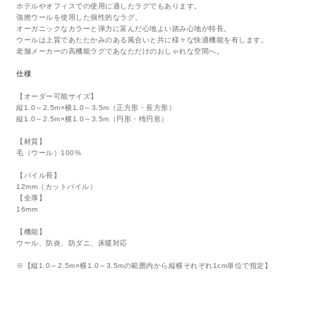
ホテルやオフィスでの使用に適したラグでもあります。
強撚ウールを使用した個性的なラグ。
オーガニックなカラーと弾力に富んだ心地よい踏み心地が特長。
ウールは上質であたたかみのある風合いと共に様々な快適機能を有します。
老舗メーカーの高機能ラグであなただけのおしゃれな空間へ。
仕様
【オーダー可能サイズ】
縦1.0～2.5m×横1.0～3.5m（正方形・長方形）
縦1.0～2.5m×横1.0～3.5m（円形・楕円形）
【材質】
毛（ウール）100%
【パイル長】
12mm（カットパイル）
【全厚】
16mm
【機能】
ウール、防炎、防ダニ、床暖対応
※【縦1.0～2.5m×横1.0～3.5mの範囲内から縦横それぞれ1cm単位で指定】