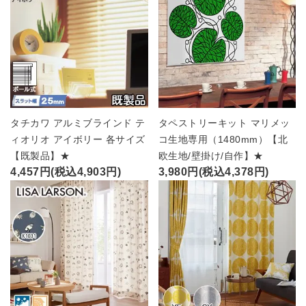
タチカワ アルミブラインド テ
タペストリーキット マリメッ
ィオリオ アイボリー 各サイズ
コ生地専用（1480mm）【北
【既製品】★
欧生地/壁掛け/自作】★
4,457円(税込4,903円)
3,980円(税込4,378円)