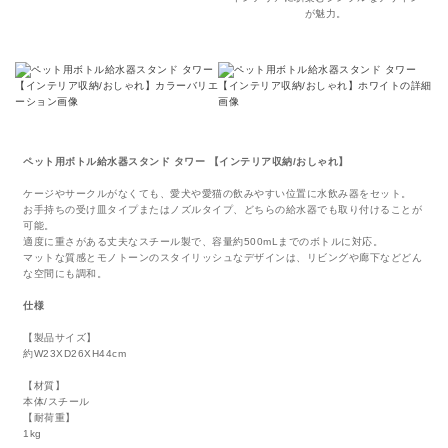
が魅力。
ペット用ボトル給水器スタンド タワー 【インテリア収納/おしゃれ】
ケージやサークルがなくても、愛犬や愛猫の飲みやすい位置に水飲み器をセット。
お手持ちの受け皿タイプまたはノズルタイプ、どちらの給水器でも取り付けることが
可能。
適度に重さがある丈夫なスチール製で、容量約500mLまでのボトルに対応。
マットな質感とモノトーンのスタイリッシュなデザインは、リビングや廊下などどん
な空間にも調和。
仕様
【製品サイズ】
約W23XD26XH44cm
【材質】
本体/スチール
【耐荷重】
1kg