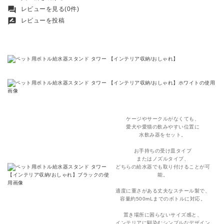
forum
レビューを見る(0件)
rate_review
レビューを投稿
ケージやサークルがなくても、
愛犬や愛猫の飲みやすい位置に
水飲み器をセット。
お手持ちの受け皿タイプ
またはノズルタイプ、
どちらの給水器でも取り付けることが可
能。
適度に重さがある丈夫なスチール製で、
容量約500mLまでのボトルに対応。
置き場所に困らないサイズ感と、
インテリアに馴染むシンプルなデザイン