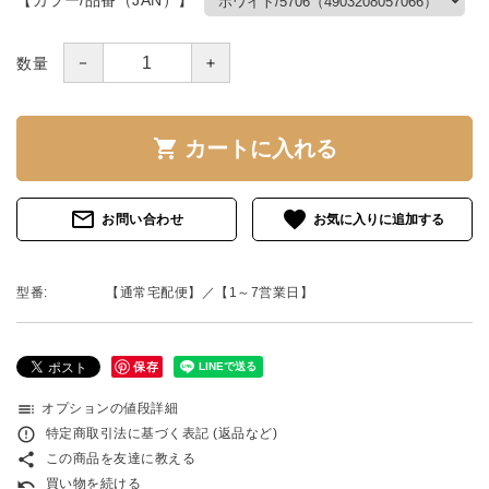
－
＋
数量
shopping_cart
カートに入れる
mail_outline
favorite
お問い合わせ
型番:
【通常宅配便】／【1～7営業日】
保存
toc
オプションの値段詳細
error_outline
特定商取引法に基づく表記 (返品など)
share
この商品を友達に教える
undo
買い物を続ける