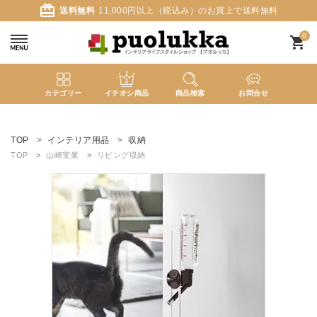
card_giftcard
送料無料
11,000円以上（税込み）のお買上で送料無料
0
shopping_cart
カテゴリー
イチオシ商品
商品検索
お問合せ
ACCOUNT MENU
ようこそ ゲスト 様
TOP
インテリア用品
収納
TOP
山崎実業
リビング収納
meeting_room
person
ログイン
新規会員登録
search
新着商品
カテゴリーから探す