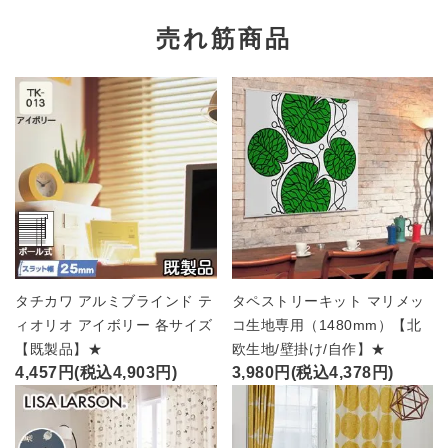
売れ筋商品
タチカワ アルミブラインド テ
タペストリーキット マリメッ
ィオリオ アイボリー 各サイズ
コ生地専用（1480mm）【北
【既製品】★
欧生地/壁掛け/自作】★
4,457円(税込4,903円)
3,980円(税込4,378円)