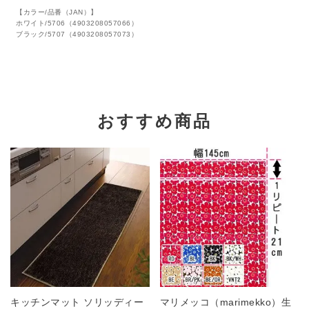
【カラー/品番（JAN）】
ホワイト/5706（4903208057066）
ブラック/5707（4903208057073）
おすすめ商品
キッチンマット ソリッディー
マリメッコ（marimekko）生