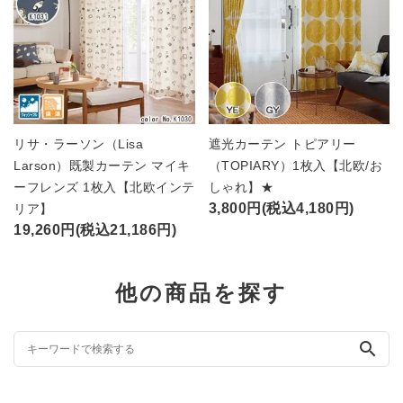
リサ・ラーソン（Lisa
遮光カーテン トピアリー
Larson）既製カーテン マイキ
（TOPIARY）1枚入【北欧/お
ーフレンズ 1枚入【北欧インテ
しゃれ】★
3,800円(税込4,180円)
リア】
19,260円(税込21,186円)
他の商品を探す
search