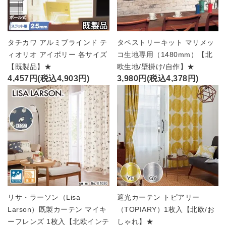
タチカワ アルミブラインド テ
タペストリーキット マリメッ
ィオリオ アイボリー 各サイズ
コ生地専用（1480mm）【北
【既製品】★
欧生地/壁掛け/自作】★
4,457円(税込4,903円)
3,980円(税込4,378円)
リサ・ラーソン（Lisa
遮光カーテン トピアリー
Larson）既製カーテン マイキ
（TOPIARY）1枚入【北欧/お
ーフレンズ 1枚入【北欧インテ
しゃれ】★