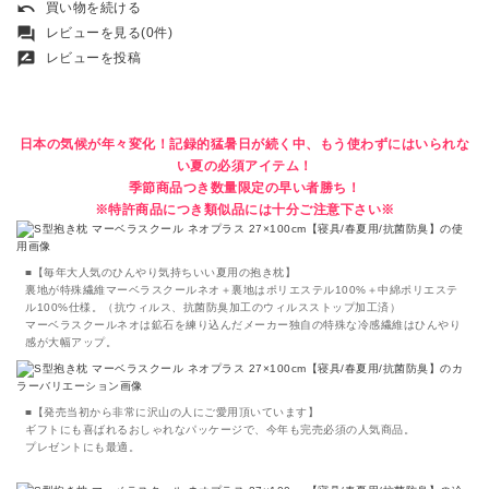
undo
買い物を続ける
forum
レビューを見る(0件)
rate_review
レビューを投稿
日本の気候が年々変化！記録的猛暑日が続く中、もう使わずにはいられな
い夏の必須アイテム！
季節商品つき数量限定の早い者勝ち！
※特許商品につき類似品には十分ご注意下さい※
■【毎年大人気のひんやり気持ちいい夏用の抱き枕】
裏地が特殊繊維マーベラスクールネオ＋裏地はポリエステル100%＋中綿ポリエステ
ル100%仕様。（抗ウィルス、抗菌防臭加工のウィルスストップ加工済）
マーベラスクールネオは鉱石を練り込んだメーカー独自の特殊な冷感繊維はひんやり
感が大幅アップ。
■【発売当初から非常に沢山の人にご愛用頂いています】
ギフトにも喜ばれるおしゃれなパッケージで、今年も完売必須の人気商品。
プレゼントにも最適。