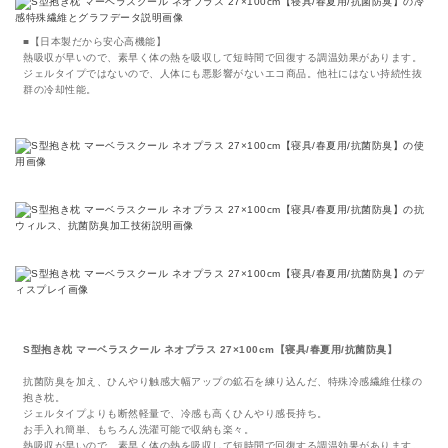
■【日本製だから安心高機能】
熱吸収が早いので、素早く体の熱を吸収して短時間で回復する調温効果があります。
ジェルタイプではないので、人体にも悪影響がないエコ商品。他社にはない持続性抜
群の冷却性能。
S型抱き枕 マーベラスクール ネオプラス 27×100cm【寝具/春夏用/抗菌防臭】
抗菌防臭を加え、ひんやり触感大幅アップの鉱石を練り込んだ、特殊冷感繊維仕様の
抱き枕。
ジェルタイプよりも断然軽量で、冷感も高くひんやり感長持ち。
お手入れ簡単、もちろん洗濯可能で収納も楽々。
熱吸収が早いので、素早く体の熱を吸収して短時間で回復する調温効果があります。