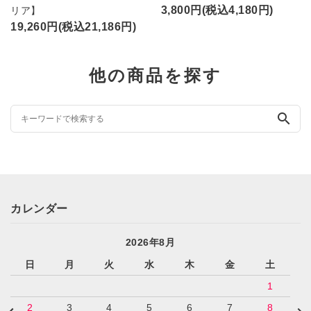
3,800円(税込4,180円)
リア】
19,260円(税込21,186円)
他の商品を探す
search
カレンダー
2026年8月
日
月
火
水
木
金
土
1
2
3
4
5
6
7
8