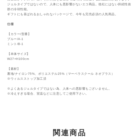
ジェルタイプではないので、人体にも悪影響がないエコ商品。他社にはない持続性抜
群の冷却性能。
ギフトにも喜ばれるおしゃれなパッケージで、今年も完売必須の人気商品。
仕様
【カラー/型番】
ブルー/A-1
ミント/B-1
【本体サイズ】
W27×H100cm
【素材】
裏地/ナイロン75%、ポリエステル25%（マーベラスクール ネオプラス）
※ウィルスストップ加工済
※よくあるジェルタイプではない為、人体への悪影響もございません。
※冷えすぎる場合、室温などに注意してご使用下さい。
関連商品