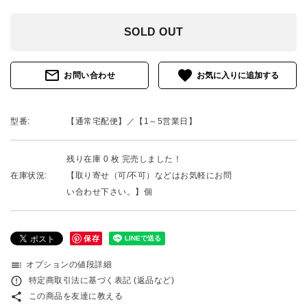
SOLD OUT
mail_outline
favorite
お問い合わせ
型番:
【通常宅配便】／【1～5営業日】
残り在庫 0 枚 完売しました！
在庫状況:
【取り寄せ（可/不可）などはお気軽にお問
い合わせ下さい。】個
保存
toc
オプションの値段詳細
error_outline
特定商取引法に基づく表記 (返品など)
share
この商品を友達に教える