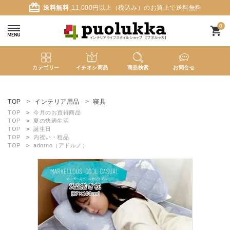
card_giftcard
送料無料
11,000円以上（税込み）のお買上で送料無料
0
shopping_cart
カテゴリー
イチオシ商品
商品検索
お問合せ
ACCOUNT MENU
ようこそ ゲスト 様
TOP
インテリア用品
寝具
TOP
今月のお買得商品
TOP
夏の快適生活
meeting_room
person
ログイン
新規会員登録
TOP
誕生日
TOP
内祝い・粗品
TOP
adorno（アドルノ）
search
新着商品
カテゴリーから探す