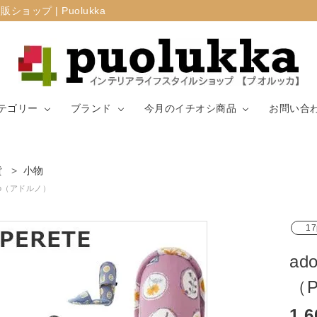
プ | Puolukka
テゴリー
ブランド
今月のイチオシ商品
お問い合
カーテン・窓周
貨
小物
マリメッコ
ラグ
山崎実業
り
rno（アドルノ）
生地（ファブリ
リサ・ラーソ
ジョセフ
キッチン用品
17
ック）
ン
ョセフ
a
（
1,