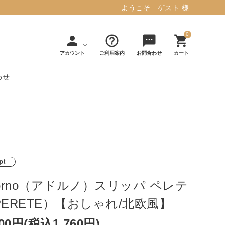
ようこそ ゲスト 様
0
person
help_outline
sms
shopping_cart
アカウント
ご利用案内
お問合わせ
カート
わせ
タフテッド ラグマット ミント
マット／カーペ
デコレ
フィンレイソ
インテリア用品
【春夏/洗える/人気】
ット
（DECOLE）
ン
毎日の暮らしに安心と快適を与え、生活
・ジ
アッシュコン
アドルノ
を楽しくしてくれるデザインラグ。
日用品
雑貨
pt
セプト
（adorno）
10,728円(税込11,801円)
dorno（アドルノ）スリッパ ペレテ
PERETE）【おしゃれ/北欧風】
詳しく見る
600円(税込1,760円)