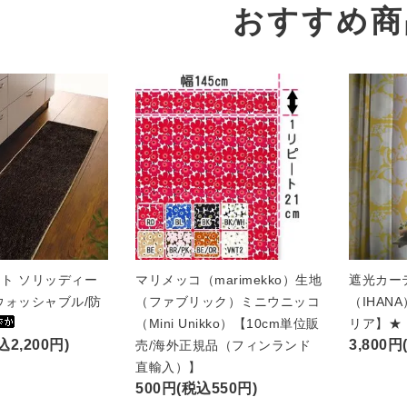
おすすめ商
ト ソリッディー
マリメッコ（marimekko）生地
遮光カー
ウォッシャブル/防
（ファブリック）ミニウニッコ
（IHAN
（Mini Unikko）【10cm単位販
リア】★
込2,200円)
3,800円
売/海外正規品（フィンランド
直輸入）】
500円(税込550円)