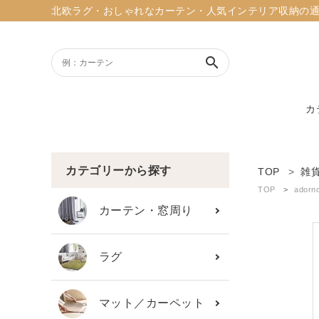
北欧ラグ・おしゃれなカーテン・人気インテリア収納の通販ショッ
search
カ
ACCOUNT MENU
ようこそ ゲスト 様
カテゴリーから探す
TOP
雑
TOP
ado
meeting_room
person
ログイン
新規会員登録
カーテン・窓周り
search
ラグ
新着商品
マット／カーペット