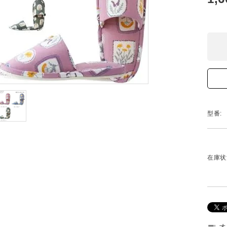
型番:
在庫状
オ