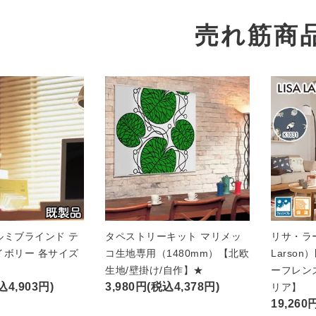
売れ筋商
ルミブラインド テ
タペストリーキット マリメッ
リサ・ラー
イボリー 各サイズ
コ生地専用（1480mm）【北欧
Larso
★
生地/壁掛け/自作】★
ーフレン
込4,903円)
3,980円(税込4,378円)
リア】
19,260