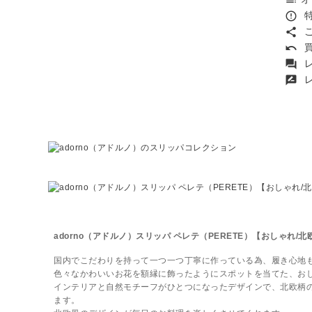
toc
特
error_outline
こ
share
買
undo
レ
forum
レ
rate_review
adorno（アドルノ）スリッパ ペレテ（PERETE）【おしゃれ/北
国内でこだわりを持って一つ一つ丁寧に作っている為、履き心地
色々なかわいいお花を額縁に飾ったようにスポットを当てた、お
インテリアと自然モチーフがひとつになったデザインで、北欧柄
ます。