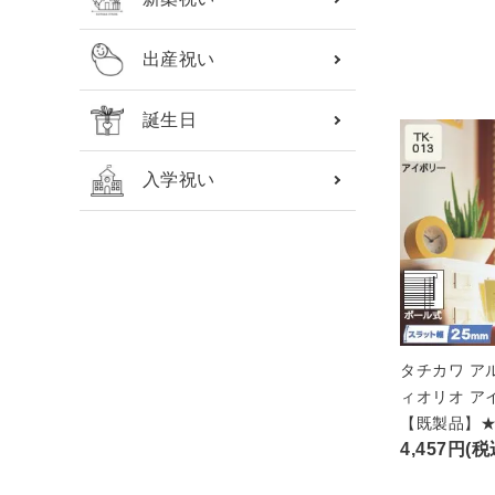
出産祝い
誕生日
入学祝い
タチカワ ア
ィオリオ ア
【既製品】
4,457円(税