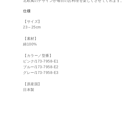
北欧風のデザインが毎日のお料理を楽しくさせてくれます。
仕様
【サイズ】
23～25cm
【素材】
綿100%
【カラー／型番】
ピンク/173-7958-E1
ブルー/173-7958-E2
グレー/173-7958-E3
【原産国】
日本製