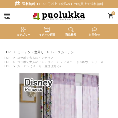
card_giftcard
送料無料
11,000円以上（税込み）のお買上で送料無料
0
shopping_cart
カテゴリー
イチオシ商品
商品検索
お問合せ
ACCOUNT MENU
ようこそ ゲスト 様
TOP
カーテン・窓周り
レースカーテン
TOP
コラボで大人のインテリア
TOP
コラボで大人のインテリア
ディズニー（Disney）シリーズ
meeting_room
person
ログイン
新規会員登録
TOP
カーテン（メーカー直送便対応）
search
新着商品
カテゴリーから探す