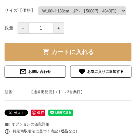
サイズ【価格】
－
＋
数量
shopping_cart
カートに入れる
mail_outline
favorite
お問い合わせ
型番:
【通常宅配便】/【1～3営業日】
保存
toc
オプションの値段詳細
error_outline
特定商取引法に基づく表記 (返品など)