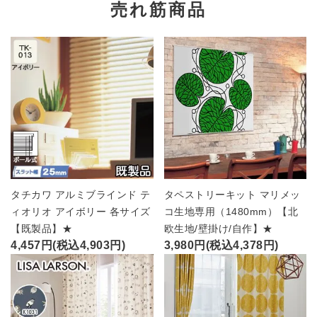
売れ筋商品
タチカワ アルミブラインド テ
タペストリーキット マリメッ
ィオリオ アイボリー 各サイズ
コ生地専用（1480mm）【北
【既製品】★
欧生地/壁掛け/自作】★
4,457円(税込4,903円)
3,980円(税込4,378円)