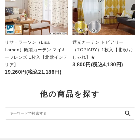
リサ・ラーソン（Lisa
遮光カーテン トピアリー
Larson）既製カーテン マイキ
（TOPIARY）1枚入【北欧/お
ーフレンズ 1枚入【北欧インテ
しゃれ】★
3,800円(税込4,180円)
リア】
19,260円(税込21,186円)
他の商品を探す
search