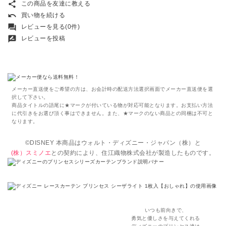
share
この商品を友達に教える
undo
買い物を続ける
forum
レビューを見る(0件)
rate_review
レビューを投稿
メーカー直送便をご希望の方は、お会計時の配送方法選択画面でメーカー直送便を選
択して下さい。
商品タイトルの語尾に★マークが付いている物が対応可能となります。お支払い方法
に代引きをお選び頂く事はできません。また、★マークのない商品との同梱は不可と
なります。
©DISNEY 本商品はウォルト・ディズニー・ジャパン（株）と
(株）スミノエ
との契約により、住江織物株式会社が製造したものです。
いつも前向きで、
勇気と優しさを与えてくれる