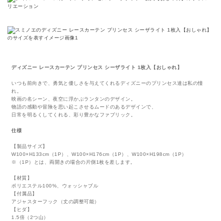
ディズニー レースカーテン プリンセス シーザライト 1枚入【おしゃれ】
いつも前向きで、勇気と優しさを与えてくれるディズニーのプリンセス達は私の憧
れ。
映画の名シーン、夜空に浮かぶランタンのデザイン。
物語の感動や冒険を思い起こさせるムードのあるデザインで、
日常を明るくしてくれる、彩り豊かなファブリック。
仕様
【製品サイズ】
W100×H133cm（1P）、W100×H176cm（1P）、W100×H198cm（1P）
※（1P）とは、両開きの場合の片側1枚を差します。
【材質】
ポリエステル100%、ウォッシャブル
【付属品】
アジャスターフック（丈の調整可能）
【ヒダ】
1.5倍（2つ山）