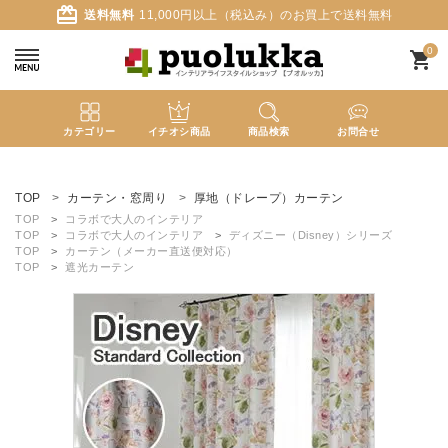
card_giftcard
送料無料
11,000円以上（税込み）のお買上で送料無料
0
shopping_cart
カテゴリー
イチオシ商品
商品検索
お問合せ
ACCOUNT MENU
ようこそ ゲスト 様
TOP
カーテン・窓周り
厚地（ドレープ）カーテン
TOP
コラボで大人のインテリア
TOP
コラボで大人のインテリア
ディズニー（Disney）シリーズ
meeting_room
person
ログイン
新規会員登録
TOP
カーテン（メーカー直送便対応）
TOP
遮光カーテン
search
新着商品
カテゴリーから探す