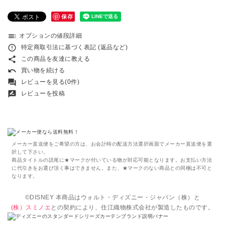
保存
toc
オプションの値段詳細
error_outline
特定商取引法に基づく表記 (返品など)
share
この商品を友達に教える
undo
買い物を続ける
forum
レビューを見る(0件)
rate_review
レビューを投稿
メーカー直送便をご希望の方は、お会計時の配送方法選択画面でメーカー直送便を選
択して下さい。
商品タイトルの語尾に★マークが付いている物が対応可能となります。お支払い方法
に代引きをお選び頂く事はできません。また、★マークのない商品との同梱は不可と
なります。
©DISNEY 本商品はウォルト・ディズニー・ジャパン（株）と
(株）スミノエ
との契約により、住江織物株式会社が製造したものです。