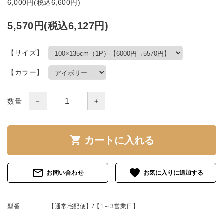
6,000円(税込6,600円)
5,570円(税込6,127円)
【サイズ】
【カラー】
－
＋
数量
shopping_cart
カートに入れる
mail_outline
favorite
お問い合わせ
型番:
【通常宅配便】/【1～3営業日】