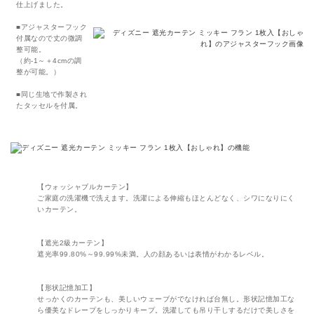
仕上げました。
■アジャスターフック
付属なので丈の微調
整可能。
（約-1～＋4cmの調
整が可能。）
■同じ生地で作製され
たタッセルを付属。
【ウォッシャブルカーテン】
ご家庭の洗濯機で洗えます。洗濯による伸縮もほとんどなく、シワになりにく
いカーテン。
【遮光2級カーテン】
遮光率99.80%～99.99%未満。人の顔あるいは表情がわかるレベル。
【形状記憶加工】
せっかくのカーテンも、美しいウェーブがでなければ台無し。形状記憶加工な
ら優美なドレープをしっかりキープ。洗濯しても吊り干しするだけで美しさを