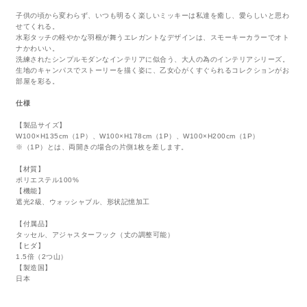
子供の頃から変わらず、いつも明るく楽しいミッキーは私達を癒し、愛らしいと思わ
せてくれる。
水彩タッチの軽やかな羽根が舞うエレガントなデザインは、スモーキーカラーでオト
ナかわいい。
洗練されたシンプルモダンなインテリアに似合う、大人の為のインテリアシリーズ。
生地のキャンパスでストーリーを描く姿に、乙女心がくすぐられるコレクションがお
部屋を彩る。
仕様
【製品サイズ】
W100×H135cm（1P）、W100×H178cm（1P）、W100×H200cm（1P）
※（1P）とは、両開きの場合の片側1枚を差します。
【材質】
ポリエステル100%
【機能】
遮光2級、ウォッシャブル、形状記憶加工
【付属品】
タッセル、アジャスターフック（丈の調整可能）
【ヒダ】
1.5倍（2つ山）
【製造国】
日本