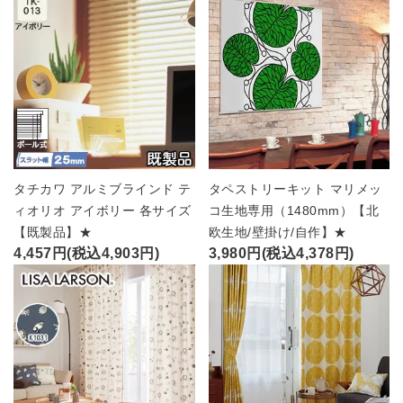
タチカワ アルミブラインド テ
タペストリーキット マリメッ
ィオリオ アイボリー 各サイズ
コ生地専用（1480mm）【北
【既製品】★
欧生地/壁掛け/自作】★
4,457円(税込4,903円)
3,980円(税込4,378円)