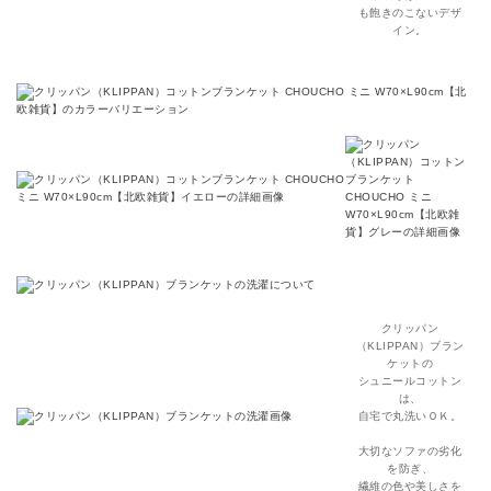
も飽きのこないデザ
イン。
クリッパン
（KLIPPAN）ブラン
ケットの
シュニールコットン
は、
自宅で丸洗いＯＫ。
大切なソファの劣化
を防ぎ、
繊維の色や美しさを