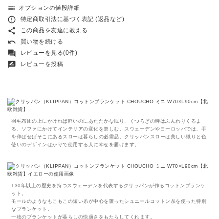
toc
オプションの値段詳細
error_outline
特定商取引法に基づく表記 (返品など)
share
この商品を友達に教える
undo
買い物を続ける
forum
レビューを見る(0件)
rate_review
レビューを投稿
羽毛布団の上にかければ軽いのにあたたかな眠り、くつろぎの時はふんわりくるま
る、ソファにかけてインテリアの変化を楽しむ。スウェーデンやヨーロッパでは、手
を伸ばせばそこにあるスローは暮らしの必需品。クリッパンスローは美しい織りと色
使いのデザインばかりで使用する人に幸せを届けます。
130年以上の歴史を持つスウェーデンを代表するクリッパンが作るコットンブランケ
ット。
モールのようなもこもこの短い糸が中心を覆ったシュニールコットン糸を使った特別
なブランケット。
一枚のブランケットが暮らしの快適さをもたらしてくれます。