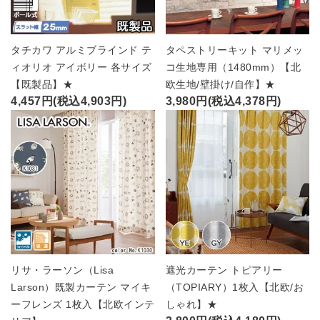
タチカワ アルミブラインド テ
タペストリーキット マリメッ
ィオリオ アイボリー 各サイズ
コ生地専用（1480mm）【北
【既製品】★
欧生地/壁掛け/自作】★
4,457円(税込4,903円)
3,980円(税込4,378円)
リサ・ラーソン（Lisa
遮光カーテン トピアリー
Larson）既製カーテン マイキ
（TOPIARY）1枚入【北欧/お
ーフレンズ 1枚入【北欧インテ
しゃれ】★