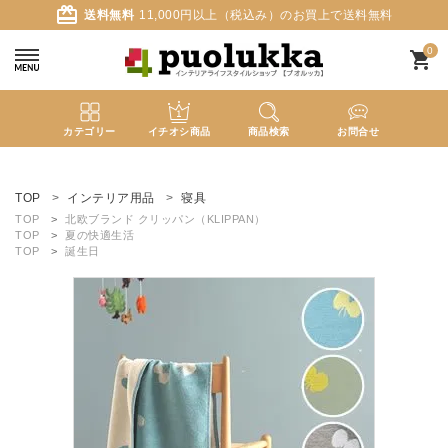
card_giftcard
送料無料
11,000円以上（税込み）のお買上で送料無料
0
shopping_cart
カテゴリー
イチオシ商品
商品検索
お問合せ
ACCOUNT MENU
ようこそ ゲスト 様
TOP
インテリア用品
寝具
TOP
北欧ブランド クリッパン（KLIPPAN）
TOP
夏の快適生活
meeting_room
person
ログイン
新規会員登録
TOP
誕生日
search
新着商品
カテゴリーから探す