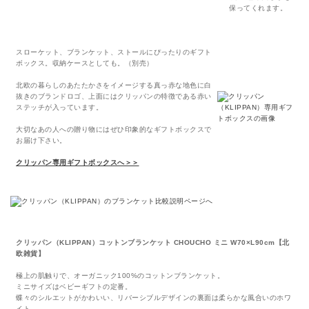
保ってくれます。
スローケット、ブランケット、ストールにぴったりのギフト
ボックス。収納ケースとしても。（別売）
北欧の暮らしのあたたかさをイメージする真っ赤な地色に白
抜きのブランドロゴ、上面にはクリッパンの特徴である赤い
ステッチが入っています。
大切なあの人への贈り物にはぜひ印象的なギフトボックスで
お届け下さい。
クリッパン専用ギフトボックスへ＞＞
クリッパン（KLIPPAN）コットンブランケット CHOUCHO ミニ W70×L90cm【北
欧雑貨】
極上の肌触りで、オーガニック100%のコットンブランケット。
ミニサイズはベビーギフトの定番。
蝶々のシルエットがかわいい、リバーシブルデザインの裏面は柔らかな風合いのホワ
イト。