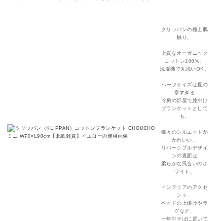
クリッパンの極上肌
触り。
上質なオーガニック
コットン100%、
洗濯機で丸洗いOK。
ハーフサイズは夏の
寒すぎる
冷房の部屋で膝掛け
ブランケットとして
も。
蝶々のシルエットが
かわいい、
リバーシブルデザイ
ンの裏面は
柔らかな風合いのホ
ワイト。
インテリアのアクセ
ント、
ベッドの上掛けやラ
グなど、
一年中そばに置いて