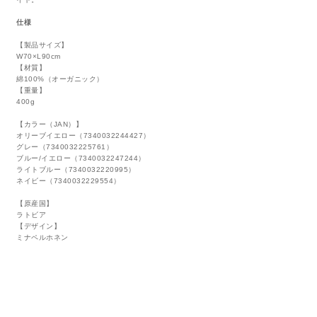
仕様
【製品サイズ】
W70×L90cm
【材質】
綿100%（オーガニック）
【重量】
400g
【カラー（JAN）】
オリーブイエロー（7340032244427）
グレー（7340032225761）
ブルー/イエロー（7340032247244）
ライトブルー（7340032220995）
ネイビー（7340032229554）
【原産国】
ラトビア
【デザイン】
ミナペルホネン