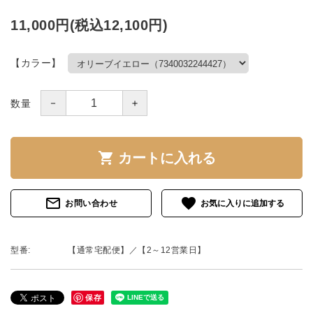
11,000円(税込12,100円)
【カラー】
－
＋
数量
shopping_cart
カートに入れる
mail_outline
favorite
お問い合わせ
型番:
【通常宅配便】／【2～12営業日】
保存