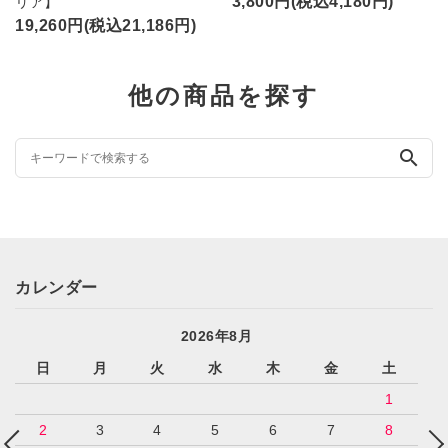
3,800円(税込4,180円)
リア】
19,260円(税込21,186円)
他の商品を探す
search
カレンダー
2026年8月
日
月
火
水
木
金
土
1
2
3
4
5
6
7
8