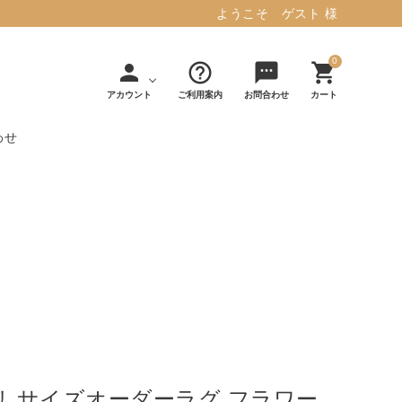
ようこそ ゲスト 様
0
person
help_outline
sms
shopping_cart
アカウント
ご利用案内
お問合わせ
カート
わせ
タフテッド ラグマット ミント
マット／カーペ
デコレ
フィンレイソ
インテリア用品
【春夏/洗える/人気】
ット
（DECOLE）
ン
毎日の暮らしに安心と快適を与え、生活
・ジ
アッシュコン
アドルノ
を楽しくしてくれるデザインラグ。
日用品
雑貨
セプト
（adorno）
10,728円(税込11,801円)
詳しく見る
リ サイズオーダーラグ フラワー