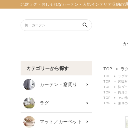
北欧ラグ・おしゃれなカーテン・人気インテリア収納の通販ショッ
search
カ
ACCOUNT MENU
ようこそ ゲスト 様
カテゴリーから探す
TOP
ラ
TOP
ラグマ
meeting_room
person
TOP
床暖対
ログイン
新規会員登録
カーテン・窓周り
TOP
防ダニ
TOP
円形ラ
TOP
その他
search
ラグ
TOP
東リの
新着商品
マット／カーペット