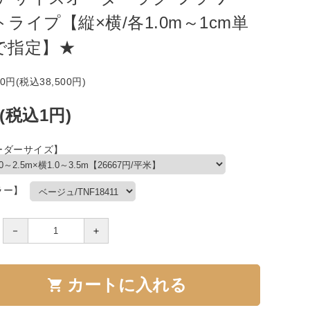
トライプ【縦×横/各1.0m～1cm単
で指定】★
00円(税込38,500円)
(税込1円)
ーダーサイズ】
ラー】
－
＋
カートに入れる
shopping_cart