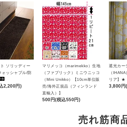
ト ソリッディー
マリメッコ（marimekko）生地
遮光カー
ウォッシャブル/防
（ファブリック）ミニウニッコ
（IHAN
（Mini Unikko）【10cm単位販
リア】★
込2,200円)
3,800円
売/海外正規品（フィンランド
直輸入）】
500円(税込550円)
売れ筋商