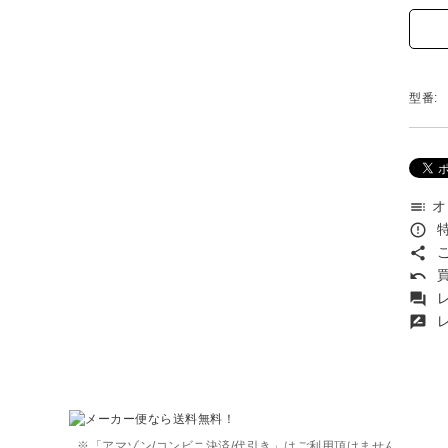
型番:
オ
toc
特
error_outline
こ
share
買
undo
レ
forum
レ
rate_review
※「アマゾン/コンビニ決済/代引き」はご利用頂けません。