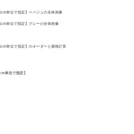
1cm単位で指定】
。