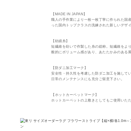
【MADE IN JAPAN】
職人の手作業により一枚一枚丁寧に作られた国
った国内トップクラスの洗練された新しいデザ
【紡績糸】
短繊維を紡いで作製した糸の総称。短繊維をよ
般的にボリューム感があり、あたたかみのある
【防ダニ加工マーク】
安全性・持久性を考慮した防ダニ加工を施して
日常のメンテナンスにも充分ご留意下さい。
【ホットカーペットマーク】
ホットカーペットの上敷きとしてもご使用いた