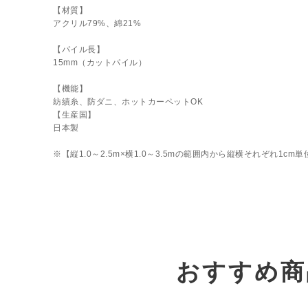
【材質】
アクリル79%、綿21%
【パイル長】
15mm（カットパイル）
【機能】
紡績糸、防ダニ、ホットカーペットOK
【生産国】
日本製
※【縦1.0～2.5m×横1.0～3.5mの範囲内から縦横それぞれ1cm
おすすめ商