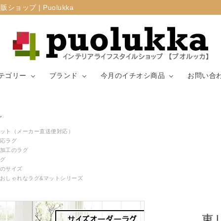
プ | Puolukka
テゴリー
ブランド
今月のイチオシ商品
お問い合
カーテン・窓周
グ
マリメッコ
ラグ
山崎実業
り
ット（メーカー直送便対応）
応ラグ
加工のラグ
生地（ファブリ
リサ・ラーソ
ジョセフ
キッチン用品
グ
ック）
ン
ョセフ
のサイズ
おしゃれなラグ&マットシリーズ
東