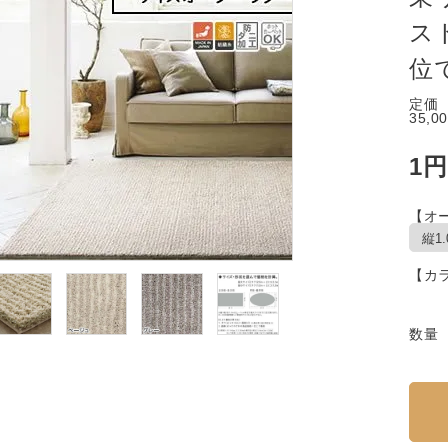
ス
位
定価
35,0
1円
【オ
【カ
数量