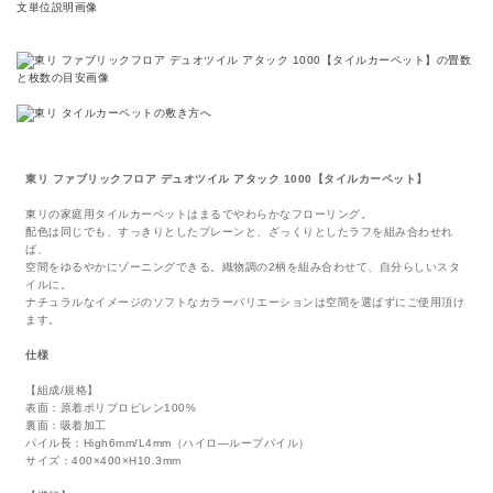
東リ ファブリックフロア デュオツイル アタック 1000【タイルカーペット】
東リの家庭用タイルカーペットはまるでやわらかなフローリング。
配色は同じでも、すっきりとしたプレーンと、ざっくりとしたラフを組み合わせれ
ば、
空間をゆるやかにゾーニングできる。織物調の2柄を組み合わせて、自分らしいスタ
イルに。
ナチュラルなイメージのソフトなカラーバリエーションは空間を選ばずにご使用頂け
ます。
仕様
【組成/規格】
表面：原着ポリプロピレン100%
裏面：吸着加工
パイル長：High6mm/L4mm（ハイロ―ループパイル）
サイズ：400×400×H10.3mm