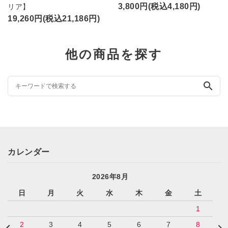
3,800円(税込4,180円)
リア】
19,260円(税込21,186円)
他の商品を探す
search
カレンダー
2026年8月
日
月
火
水
木
金
土
1
2
3
4
5
6
7
8