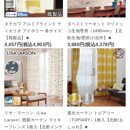
タチカワ アルミブラインド テ
タペストリーキット マリメッ
ィオリオ アイボリー 各サイズ
コ生地専用（1480mm）【北
【既製品】★
欧生地/壁掛け/自作】★
4,457円(税込4,903円)
3,980円(税込4,378円)
リサ・ラーソン（Lisa
遮光カーテン トピアリー
Larson）既製カーテン マイキ
（TOPIARY）1枚入【北欧/お
ーフレンズ 1枚入【北欧インテ
しゃれ】★