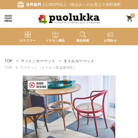
card_giftcard
送料無料
11,000円以上（税込み）のお買上で送料無料
0
shopping_cart
カテゴリー
イチオシ商品
商品検索
お問合せ
ACCOUNT MENU
ようこそ ゲスト 様
TOP
マット／カーペット
タイルカーペット
TOP
ラグマット（メーカー直送便対応）
meeting_room
person
ログイン
新規会員登録
search
新着商品
カテゴリーから探す