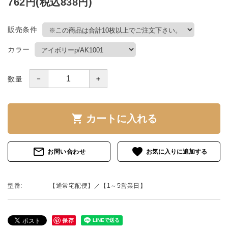
762円(税込838円)
販売条件
カラー
－
＋
数量
shopping_cart
カートに入れる
mail_outline
favorite
お問い合わせ
型番:
【通常宅配便】／【1～5営業日】
保存