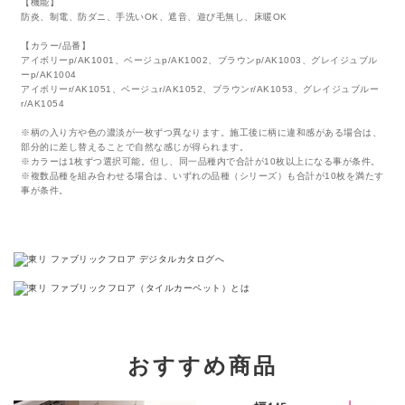
【機能】
防炎、制電、防ダニ、手洗いOK、遮音、遊び毛無し、床暖OK
【カラー/品番】
アイボリーp/AK1001、ベージュp/AK1002、ブラウンp/AK1003、グレイジュブル
ーp/AK1004
アイボリーr/AK1051、ベージュr/AK1052、ブラウンr/AK1053、グレイジュブルー
r/AK1054
※柄の入り方や色の濃淡が一枚ずつ異なります。施工後に柄に違和感がある場合は、
部分的に差し替えることで自然な感じが得られます。
※カラーは1枚ずつ選択可能。但し、同一品種内で合計が10枚以上になる事が条件。
※複数品種を組み合わせる場合は、いずれの品種（シリーズ）も合計が10枚を満たす
事が条件。
おすすめ商品