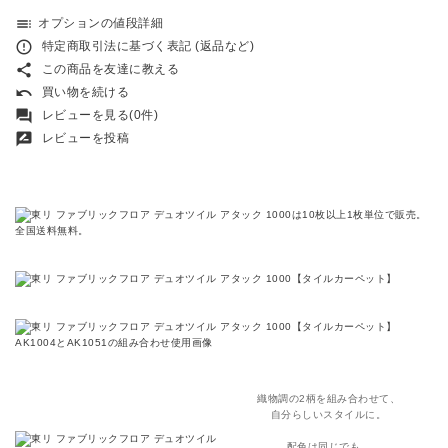
toc
オプションの値段詳細
error_outline
特定商取引法に基づく表記 (返品など)
share
この商品を友達に教える
undo
買い物を続ける
forum
レビューを見る(0件)
rate_review
レビューを投稿
織物調の2柄を組み合わせて、
自分らしいスタイルに。
配色は同じでも、