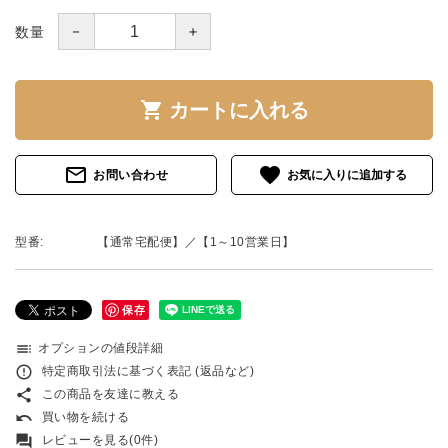
－
＋
数量
shopping_cart
カートに入れる
mail_outline
favorite
お問い合わせ
型番:
【通常宅配便】／【1～10営業日】
保存
toc
オプションの値段詳細
error_outline
特定商取引法に基づく表記 (返品など)
share
この商品を友達に教える
undo
買い物を続ける
forum
レビューを見る(0件)