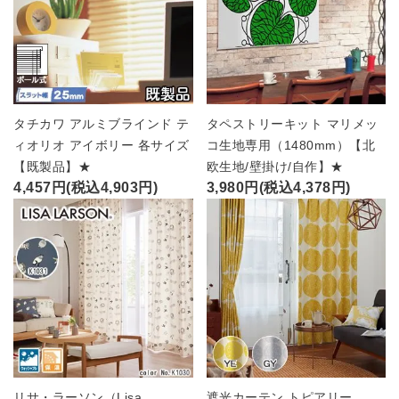
タチカワ アルミブラインド テ
タペストリーキット マリメッ
ィオリオ アイボリー 各サイズ
コ生地専用（1480mm）【北
【既製品】★
欧生地/壁掛け/自作】★
4,457円(税込4,903円)
3,980円(税込4,378円)
リサ・ラーソン（Lisa
遮光カーテン トピアリー