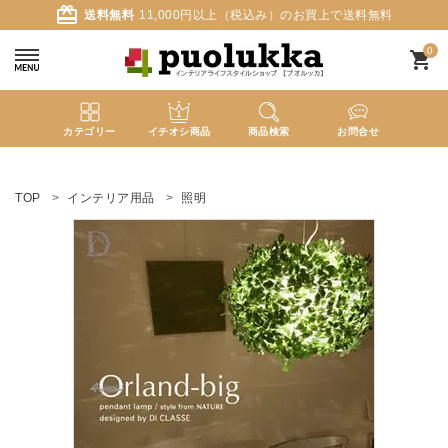
card_giftcard
送料無料
11,000円以上（税込み）のお買上で送料無料
0
shopping_cart
カテゴリー
イチオシ商品
商品検索
お問合せ
ACCOUNT MENU
ようこそ ゲスト 様
TOP
インテリア用品
照明
meeting_room
person
ログイン
新規会員登録
search
新着商品
カテゴリーから探す