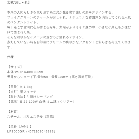
北欧/おしゃれ】
本来の人間らしさを取り戻す為に光が生み出す癒しの影をデザインする。
フェイクグリーンのチャームがおしゃれ。ナチュラルな雰囲気を演出してくれる人気
のペンダントライト。
毎日過ごす空間に心が休まる緑を。太陽がふりそそぐ森の中、小さな小鳥たちが住む
緑で囲まれた巣。
そんな穏やかなイメージの遊び心が溢れるデザイン。
点灯していない時もお部屋にグリーンの爽やかなアクセントと安らぎを与えてくれま
す。
仕様
【サイズ】
本体/W38×D38×H28cm
天井からシェード下/最短50～最長100cm（高さ調節可能）
【重量】約1.8kg
【点灯】壁スイッチ
【取付方法】引掛けシーリング
【電球】E-26 100Ｗ 白熱 ミニ球（クリアー）
【材質】
スチール、ポリエステル（造花）
【型番（JAN）】
LP3005GR（4571163649383）