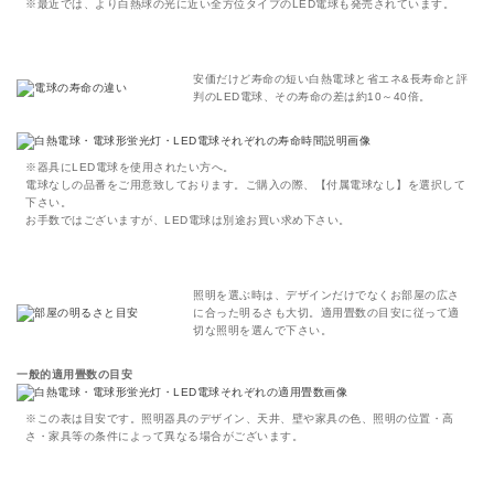
※最近では、より白熱球の光に近い全方位タイプのLED電球も発売されています。
安価だけど寿命の短い白熱電球と省エネ&長寿命と評
判のLED電球、その寿命の差は約10～40倍。
※器具にLED電球を使用されたい方へ。
電球なしの品番をご用意致しております。ご購入の際、【付属電球なし】を選択して
下さい。
お手数ではございますが、LED電球は別途お買い求め下さい。
照明を選ぶ時は、デザインだけでなくお部屋の広さ
に合った明るさも大切。適用畳数の目安に従って適
切な照明を選んで下さい。
一般的適用畳数の目安
※この表は目安です。照明器具のデザイン、天井、壁や家具の色、照明の位置・高
さ・家具等の条件によって異なる場合がございます。