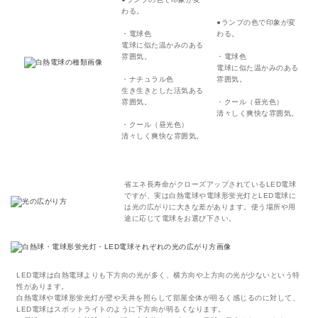
わる。
●ランプの色で印象が変
・電球色
わる。
電球に似た温かみのある
雰囲気。
・電球色
電球に似た温かみのある
・ナチュラル色
雰囲気。
生き生きとした活気ある
雰囲気。
・クール（昼光色）
清々しく爽快な雰囲気。
・クール（昼光色）
清々しく爽快な雰囲気。
省エネ長寿命がクローズアップされているLED電球
ですが、実は白熱電球や電球形蛍光灯とLED電球に
は光の広がりに大きな差があります。使う場所や用
途に応じて電球をお選び下さい。
LED電球は白熱電球よりも下方向の光が多く、横方向や上方向の光が少ないという特
性があります。
白熱電球や電球形蛍光灯が壁や天井を照らして部屋全体が明るく感じるのに対して、
LED電球はスポットライトのように下方向が明るくなります。