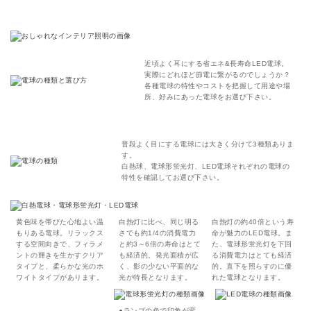
近頃よく耳にする省エネ&長寿命LED電球。
実際にどれほど節電に繋がるのでしょうか？
各種電球の特性やコストを把握して用途や場
所、好みにあった電球をお選び下さい。
普段よく目にする電球には大きく分けて3種類ありま
す。
白熱球、電球形蛍光灯、LED電球それぞれの電球の
特性を確認してお選び下さい。
黄色味を帯びた心地よい温
白熱灯に比べ、同じ明る
白熱灯の約40倍という寿
もりある電球。リラックス
さでも約1/4の消費電力
命が魅力のLED電球。ま
する空間向きで、フィラメ
と約3～6倍の寿命はとて
た、電球形蛍光灯を下回
ントの輝きを生かすクリア
も経済的。発光面積が広
る消費電力はとても経済
タイプと、柔らかな光のホ
く、影の少ない平面的な
的。直下を照らすのに優
ワイトタイプがあります。
光が特長となります。
れた電球となります。
●ランプの色で印象が変