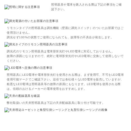
照明器具や電球を購入される際は下記の事項をご確
認下さい。
リモコンタイプの照明器具は調光機能（壁面に調光スイッチ）のついたお部屋ではご
使用頂けません。
調光せず100%の状態でご使用になられても、故障等の不具合が発生します。
調光式のリモコン照明器具は電球形蛍光灯やLED電球に対応しておりません。
故障の原因になりますので、絶対に電球形蛍光灯やLED電球に交換して使用しないで
ください。
照明器具にLED電球や電球形蛍光灯を使用される際は、まず使用可、不可をLED電球
使用可能マークでご確認下さい。近頃では各社様々なLED電球を販売していますが、
粗悪なLED電球は照明器具等の故障の原因にもなります。LED電球を使用される際
は、信頼のおけるメーカーの電球使用をおすすめします。
弊社取扱いの天井照明器具は下記の天井配線器具に取り付け可能です。