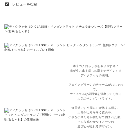
rate_review
レビューを投稿
本来の人間らしさを取り戻す為に
光が生み出す癒しの影をデザインする
ディクラッセの照明。
フェイクグリーンのチャームがおしゃれ
で、
ナチュラルな雰囲気を演出してくれる
人気のペンダントライト。
毎日過ごす空間に心が休まる緑を。
太陽がふりそそぐ森の中、
小さな小鳥たちが住む緑で囲まれた巣。
そんな穏やかなイメージの
遊び心が溢れるデザイン。