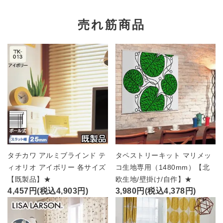
売れ筋商品
タチカワ アルミブラインド テ
タペストリーキット マリメッ
ィオリオ アイボリー 各サイズ
コ生地専用（1480mm）【北
【既製品】★
欧生地/壁掛け/自作】★
4,457円(税込4,903円)
3,980円(税込4,378円)