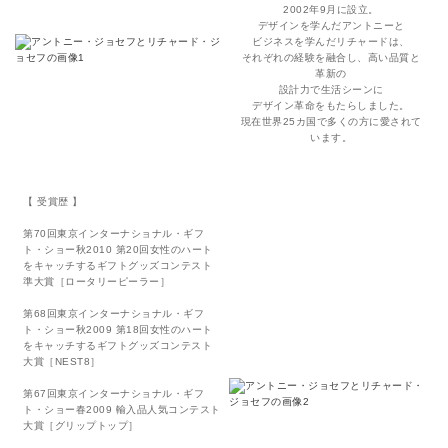
2002年9月に設立。
デザインを学んだアントニーと
ビジネスを学んだリチャードは、
それぞれの経験を融合し、高い品質と
革新の
設計力で生活シーンに
デザイン革命をもたらしました。
現在世界25カ国で多くの方に愛されて
います。
【 受賞歴 】
第70回東京インターナショナル・ギフ
ト・ショー秋2010 第20回女性のハート
をキャッチするギフトグッズコンテスト
準大賞［ロータリーピーラー］
第68回東京インターナショナル・ギフ
ト・ショー秋2009 第18回女性のハート
をキャッチするギフトグッズコンテスト
大賞［NEST8］
第67回東京インターナショナル・ギフ
ト・ショー春2009 輸入品人気コンテスト
大賞［グリップトップ］