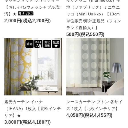
キッチンマット ソリッディー
マリメッコ（marimekko）生
【おしゃれ/ウォッシャブル/防
地（ファブリック）ミニウニ
汚】★
ッコ（Mini Unikko）【10cm
2,000円(税込2,200円)
単位販売/海外正規品（フィン
ランド直輸入）】
500円(税込550円)
遮光カーテン イハナ
レースカーテン ブトン 各サイ
（IHANA）1枚入【北欧インテ
ズ 1枚入【北欧インテリア】
4,050円(税込4,455円)
リア】★
3,800円(税込4,180円)