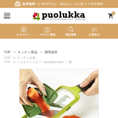
card_giftcard
送料無料
11,000円以上（税込み）のお買上で送料無料
0
shopping_cart
カテゴリー
イチオシ商品
商品検索
お問合せ
ACCOUNT MENU
ようこそ ゲスト 様
TOP
キッチン用品
調理器具
TOP
キッチン企画
TOP
ジョセフジョセフ（josephjoseph）一覧
meeting_room
person
ログイン
新規会員登録
search
新着商品
カテゴリーから探す