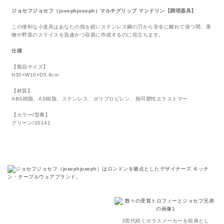
ジョセフジョセフ（josephjoseph）マルチグリップ マンドリン【調理器具】
この便利な小道具はあなたの指を鋭いステンレス鋼の刃から安全に離れて保つ間、果
物や野菜のスライスを迅速かつ容易に作成するのに役立ちます。
仕様
【製品サイズ】
H30×W10×D5.8cm
【材質】
ABS樹脂、AS樹脂、ステンレス、ポリプロピレン、熱可塑性エラストマー
【カラー/型番】
グリーン/20141
3世代続くガラスメーカーを前身とし