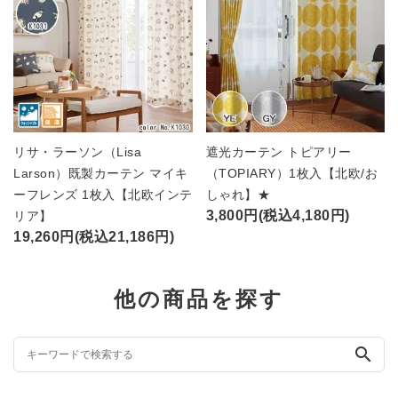
リサ・ラーソン（Lisa
遮光カーテン トピアリー
Larson）既製カーテン マイキ
（TOPIARY）1枚入【北欧/お
ーフレンズ 1枚入【北欧インテ
しゃれ】★
3,800円(税込4,180円)
リア】
19,260円(税込21,186円)
他の商品を探す
search