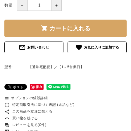
－
＋
数量
shopping_cart
カートに入れる
mail_outline
favorite
お問い合わせ
型番:
【通常宅配便】／【1～5営業日】
保存
toc
オプションの値段詳細
error_outline
特定商取引法に基づく表記 (返品など)
share
この商品を友達に教える
undo
買い物を続ける
forum
レビューを見る(0件)