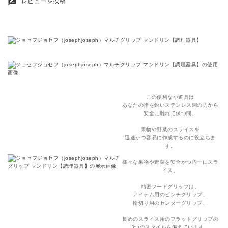
rate_review
レビューを投稿
この便利な小道具は
あなたの指を鋭いステンレス鋼の刃から
安全に離れて保つ間、
果物や野菜のスライスを
迅速かつ容易に作成するのに役立ちま
す。
様々な果物や野菜を安全かつ均一にスラ
イス。
精密フードグリップは、
アイテム用のピンチグリップ、
輪切り用のセンターグリップ、
長めのスライス用のフラットグリップの
3つのスタイルを備えています。