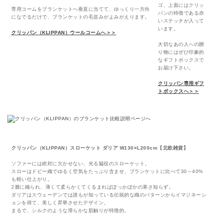
ゴ、上面にはクリッ
専用コームをブランケットへ垂直に当てて、ゆっくり一方向
パンの特徴である赤
になでるだけで、ブランケットの毛並みがよみがえります。
いステッチが入って
います。
クリッパン（KLIPPAN）ウールコームへ＞＞
大切なあの人への贈
り物にはぜひ印象的
なギフトボックスで
お届け下さい。
クリッパン専用ギフ
トボックスへ＞＞
クリッパン（KLIPPAN）スローケット ダリア W130×L200cm【北欧雑貨】
ソファーには絶対に欠かせない、光る脇役のスローケット。
スローはドビー織でゆるく空気をたっぷり含ませ、ブランケットに比べて30～40%
も軽い仕上がり。
2層に織られ、薄くて柔らかくてくるまればぽっかぽかの寒さ知らず。
ダリアはスウェーデンでは誰もが知っている伝統的な織のパターンからイマジネーシ
ョンを得て、美しく昇華させたデザイン。
まるで、シルクのような滑らかな肌触りが特徴的。