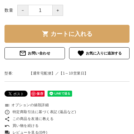
－
＋
数量
shopping_cart
カートに入れる
mail_outline
favorite
お問い合わせ
型番:
【通常宅配便】／【1～10営業日】
保存
toc
オプションの値段詳細
error_outline
特定商取引法に基づく表記 (返品など)
share
この商品を友達に教える
undo
買い物を続ける
forum
レビューを見る(0件)