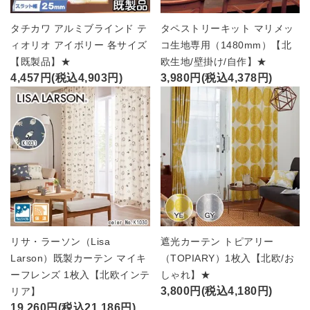
タチカワ アルミブラインド テ
タペストリーキット マリメッ
ィオリオ アイボリー 各サイズ
コ生地専用（1480mm）【北
【既製品】★
欧生地/壁掛け/自作】★
4,457円(税込4,903円)
3,980円(税込4,378円)
リサ・ラーソン（Lisa
遮光カーテン トピアリー
Larson）既製カーテン マイキ
（TOPIARY）1枚入【北欧/お
ーフレンズ 1枚入【北欧インテ
しゃれ】★
3,800円(税込4,180円)
リア】
19,260円(税込21,186円)