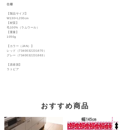
仕様
【製品サイズ】
W130×L200cm
【材質】
毛100%（ラムウール）
【重量】
1050g
【カラー（JAN）】
レッド（7340032231670）
グレー（7340032231663）
【原産国】
ラトビア
おすすめ商品