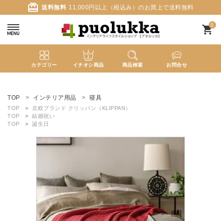
card_giftcard
送料無料
11,000円以上（税込み）のお買上で送料無料
0
shopping_cart
カテゴリー
イチオシ商品
商品検索
お問合せ
ACCOUNT MENU
ようこそ ゲスト 様
TOP
インテリア用品
寝具
TOP
北欧ブランド クリッパン（KLIPPAN）
TOP
結婚祝い
meeting_room
person
ログイン
新規会員登録
TOP
誕生日
search
新着商品
カテゴリーから探す