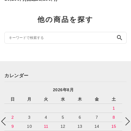
他の商品を探す
search
カレンダー
2026年8月
日
月
火
水
木
金
土
1
2
3
4
5
6
7
8
9
10
11
12
13
14
15