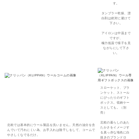
す。
タンブラー乾燥、漂
白剤は絶対に避けて
下さい。
アイロンは中温まで
ですが、
極力低温で様子を見
ながらにして下さ
い。
スローケット、ブラ
ンケット、ストール
にぴったりのギフト
ボックス。収納ケー
スとしても。（別
売）
北欧の暮らしのあた
北欧では基本的にウール製品を洗いません。天然の油分を含
たかさをイメージす
んでいて汚れにくい為、お手入れは陰干しをして、コームで
る真っ赤な地色に白
やさしくなでるだけ。
抜きのブランドロ