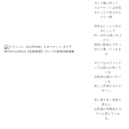
ガード織に対して、
スローケットは空気
をたっぷり含ませた
ドビー織。
空気をたっぷり含ま
せたことで
30～40%も軽い仕上
がり。
身体に馴染んですっ
ぽりと覆ってくれま
す。
ダリアはスウェーデ
ンでは誰もが知って
いる
伝統的な織のパター
ンを
美しく昇華させたデ
ザイン。
表と裏で全く表情が
異なり、
お部屋の雰囲気をガ
ラリと変えてくれ
る。