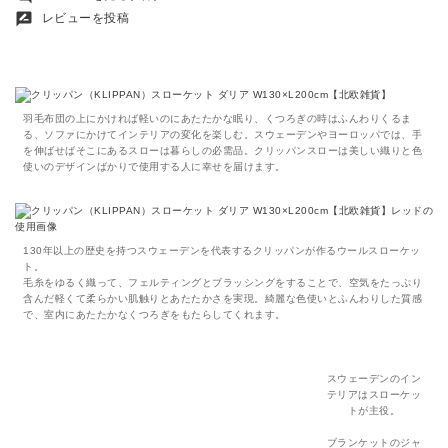
rate_review
レビューを投稿
羽毛布団の上にかければ軽いのにあたたかな眠り、くつろぎの時はふんわりくるま
る、ソファにかけてインテリアの変化を楽しむ。スウェーデンやヨーロッパでは、手
を伸ばせばそこにあるスローは暮らしの必需品。クリッパンスローは美しい織りと色
使いのデザインばかりで使用する人に幸せを届けます。
130年以上の歴史を持つスウェーデンを代表するクリッパンが作るウールスローケッ
ト。
毛糸をゆるく織って、フェルティングとブラッシングをすることで、空気をたっぷり
含んだ軽くて柔らかい肌触りとあたたかさを実現。綺麗な色使いとふんわりした質感
で、室内にあたたかなくつろぎをもたらしてくれます。
スウェーデンのイン
テリアはスローケッ
トが主役。
ブランケットのジャ