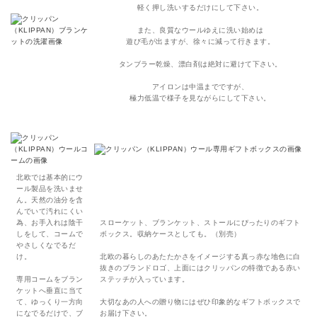
軽く押し洗いするだけにして下さい。
また、良質なウールゆえに洗い始めは
遊び毛が出ますが、徐々に減って行きます。
タンブラー乾燥、漂白剤は絶対に避けて下さい。
アイロンは中温までですが、
極力低温で様子を見ながらにして下さい。
北欧では基本的にウ
ール製品を洗いませ
ん。天然の油分を含
んでいて汚れにくい
為、お手入れは陰干
スローケット、ブランケット、ストールにぴったりのギフト
しをして、コームで
ボックス。収納ケースとしても。（別売）
やさしくなでるだ
け。
北欧の暮らしのあたたかさをイメージする真っ赤な地色に白
抜きのブランドロゴ、上面にはクリッパンの特徴である赤い
専用コームをブラン
ステッチが入っています。
ケットへ垂直に当て
て、ゆっくり一方向
大切なあの人への贈り物にはぜひ印象的なギフトボックスで
になでるだけで、ブ
お届け下さい。