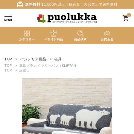
card_giftcard
送料無料
11,000円以上（税込み）のお買上で送料無料
0
shopping_cart
カテゴリー
イチオシ商品
商品検索
お問合せ
ACCOUNT MENU
ようこそ ゲスト 様
TOP
インテリア用品
寝具
TOP
北欧ブランド クリッパン（KLIPPAN）
TOP
誕生日
meeting_room
person
ログイン
新規会員登録
search
新着商品
カテゴリーから探す