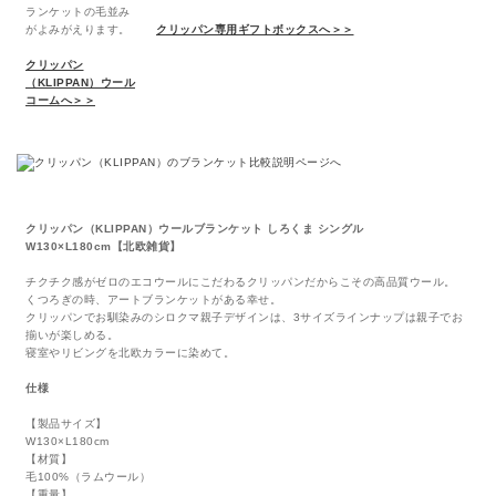
ランケットの毛並み
がよみがえります。
クリッパン専用ギフトボックスへ＞＞
クリッパン
（KLIPPAN）ウール
コームへ＞＞
クリッパン（KLIPPAN）ウールブランケット しろくま シングル
W130×L180cm【北欧雑貨】
チクチク感がゼロのエコウールにこだわるクリッパンだからこその高品質ウール。
くつろぎの時、アートブランケットがある幸せ。
クリッパンでお馴染みのシロクマ親子デザインは、3サイズラインナップは親子でお
揃いが楽しめる。
寝室やリビングを北欧カラーに染めて。
仕様
【製品サイズ】
W130×L180cm
【材質】
毛100%（ラムウール）
【重量】