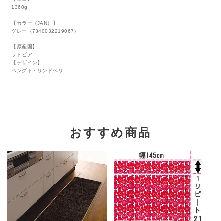
1360g
【カラー（JAN）】
グレー（7340032219067）
【原産国】
ラトビア
【デザイン】
ベングト・リンドベリ
おすすめ商品