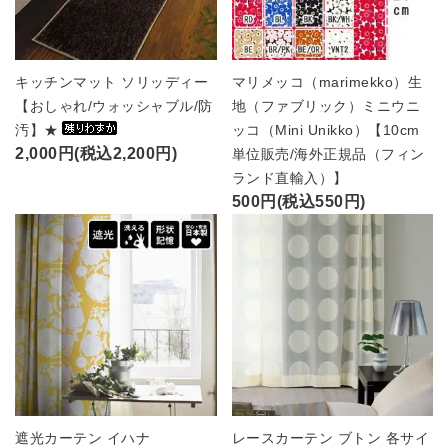
キッチンマット ソリッディー
マリメッコ（marimekko）生
【おしゃれ/ウォッシャブル/防
地（ファブリック）ミニウニ
汚】★
ッコ（Mini Unikko）【10cm
2,000円(税込2,200円)
単位販売/海外正規品（フィン
ランド直輸入）】
500円(税込550円)
遮光カーテン イハナ
レースカーテン ブトン 各サイ