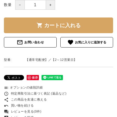
－
＋
数量
shopping_cart
カートに入れる
mail_outline
favorite
お問い合わせ
型番:
【通常宅配便】／【2～12営業日】
保存
toc
オプションの値段詳細
error_outline
特定商取引法に基づく表記 (返品など)
share
この商品を友達に教える
undo
買い物を続ける
forum
レビューを見る(0件)