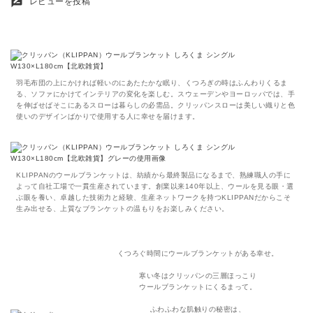
rate_review
レビューを投稿
羽毛布団の上にかければ軽いのにあたたかな眠り、くつろぎの時はふんわりくるま
る、ソファにかけてインテリアの変化を楽しむ。スウェーデンやヨーロッパでは、手
を伸ばせばそこにあるスローは暮らしの必需品。クリッパンスローは美しい織りと色
使いのデザインばかりで使用する人に幸せを届けます。
KLIPPANのウールブランケットは、紡績から最終製品になるまで、熟練職人の手に
よって自社工場で一貫生産されています。創業以来140年以上、ウールを見る眼・選
ぶ眼を養い、卓越した技術力と経験、生産ネットワークを持つKLIPPANだからこそ
生み出せる、上質なブランケットの温もりをお楽しみください。
くつろぐ時間にウールブランケットがある幸せ。
寒い冬はクリッパンの三層ほっこり
ウールブランケットにくるまって。
ふわふわな肌触りの秘密は、