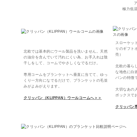
極力低
スローケッ
りのギフト
北欧では基本的にウール製品を洗いません。天然
売）
の油分を含んでいて汚れにくい為、お手入れは陰
干しをして、コームでやさしくなでるだけ。
北欧の暮ら
な地色に白
専用コームをブランケットへ垂直に当てて、ゆっ
パンの特徴
くり一方向になでるだけで、ブランケットの毛並
みがよみがえります。
大切なあの
ボックスで
クリッパン（KLIPPAN）ウールコームへ＞＞
クリッパン