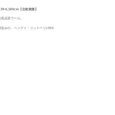
30×L180cm【北欧雑貨】
の高品質ウール。
染みの、ベングト・リンドベリ1994