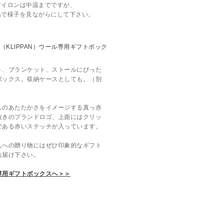
アイロンは中温までですが、
温で様子を見ながらにして下さい。
ト、ブランケット、ストールにぴった
ボックス。収納ケースとしても。（別
しのあたたかさをイメージする真っ赤
抜きのブランドロゴ、上面にはクリッ
である赤いステッチが入っています。
人への贈り物にはぜひ印象的なギフト
お届け下さい。
専用ギフトボックスへ＞＞