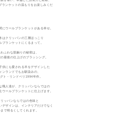
ぶ眼を養い、卓越した技術力と経験、
なブランケットの温もりをお楽しみくだ
間にウールブランケットがある幸せ。
冬はクリッパンの三層ほっこり
ルブランケットにくるまって。
ふわふわな肌触りの秘密は、
程の最後の仕上げのブラッシング。
子供にも愛される羊をデザインした
ィンランドでもお馴染みの、
グト・リンドベリ1994年作。
な職人達が、クリッパンならではの
上ウールブランケットに仕上げます。
クリッパンならではの色味と
いデザインは、インテリアだけでなく
心まで明るくしてくれます。