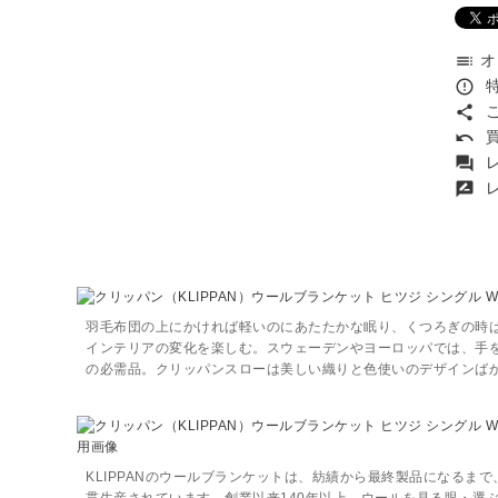
オ
toc
特
error_outline
こ
share
買
undo
レ
forum
レ
rate_review
羽毛布団の上にかければ軽いのにあたたかな眠り、くつろぎの時
インテリアの変化を楽しむ。スウェーデンやヨーロッパでは、手
の必需品。クリッパンスローは美しい織りと色使いのデザインば
KLIPPANのウールブランケットは、紡績から最終製品になるま