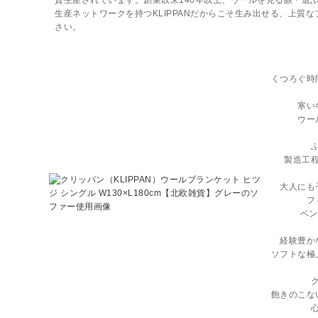
貫生産されています。創業以来140年以上、ウールを見る眼・選
生産ネットワークを持つKLIPPANだからこそ生み出せる、上質
さい。
くつろぐ時
寒い
ウー
製造工
大人にも
フ
ベン
経験豊か
ソフトな極
飽きのこな