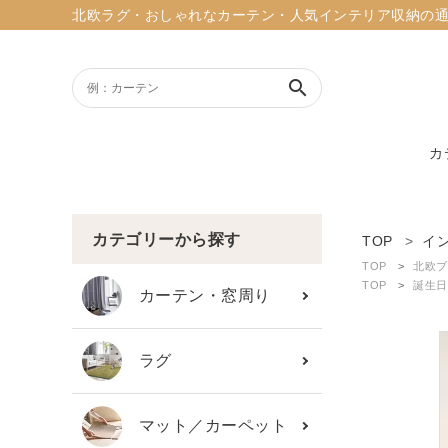
北欧ラグ・おしゃれなカーテン・人気インテリア収納の通販ショッ
search
カ
ACCOUNT MENU
ようこそ ゲスト 様
カテゴリーから探す
TOP
イ
TOP
北欧ブ
meeting_room
person
TOP
誕生日
ログイン
新規会員登録
カーテン・窓周り
search
ラグ
新着商品
マット／カーペット