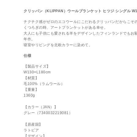
クリッパン（KLIPPAN）ウールブランケット ヒツジ シングル W1
チクチク感がゼロのエコウールにこだわるクリッパンだからこそ
くつろぎの時、アートブランケットがある幸せ。
大人にも子供にも愛される羊をデザインしたフィンランドでもお馴
年作。
寝室やリビングを北欧カラーに染めて。
仕様
【製品サイズ】
W130×L180cm
【材質】
毛100%（ラムウール）
【重量】
1360g
【カラー（JAN）】
グレー（7340032219081）
【原産国】
ラトビア
【デザイン】