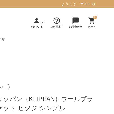
ようこそ ゲスト 様
0
person
help_outline
sms
shopping_cart
アカウント
ご利用案内
お問合わせ
カート
わせ
タフテッド ラグマット ミント
マット／カーペ
デコレ
フィンレイソ
インテリア用品
【春夏/洗える/人気】
ット
（DECOLE）
ン
毎日の暮らしに安心と快適を与え、生活
・ジ
アッシュコン
アドルノ
を楽しくしてくれるデザインラグ。
日用品
雑貨
セプト
（adorno）
7pt
10,728円(税込11,801円)
リッパン（KLIPPAN）ウールブラ
詳しく見る
ケット ヒツジ シングル