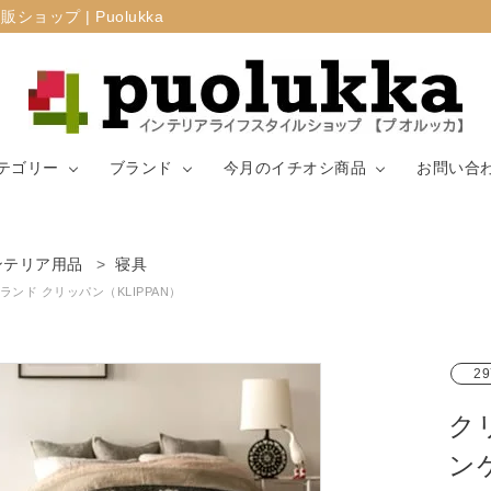
プ | Puolukka
テゴリー
ブランド
今月のイチオシ商品
お問い合
カーテン・窓周
ンテリア用品
寝具
マリメッコ
ラグ
山崎実業
り
ランド クリッパン（KLIPPAN）
生地（ファブリ
リサ・ラーソ
ジョセフ
キッチン用品
ック）
ン
ョセフ
29
ク
ン