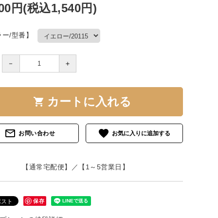
400円(税込1,540円)
ラー/型番】
－
＋
カートに入れる
shopping_cart
mail_outline
favorite
お問い合わせ
【通常宅配便】／【1～5営業日】
保存