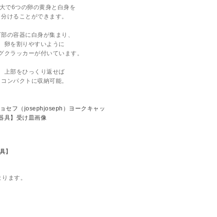
大で6つの卵の黄身と白身を
分けることができます。
下部の容器に白身が集まり、
卵を割りやすいように
グクラッカーが付いています。
上部をひっくり返せば
コンパクトに収納可能。
器具】
まります。