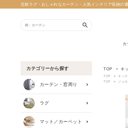
北欧ラグ・おしゃれなカーテン・人気インテリア収納の通販ショッ
search
カ
ACCOUNT MENU
ようこそ ゲスト 様
カテゴリーから探す
TOP
キ
TOP
キッチ
meeting_room
person
TOP
ジョセフ
ログイン
新規会員登録
カーテン・窓周り
search
ラグ
新着商品
マット／カーペット