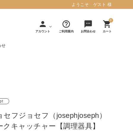
ようこそ ゲスト 様
0
person
help_outline
sms
shopping_cart
アカウント
ご利用案内
お問合わせ
カート
わせ
タフテッド ラグマット ミント
マット／カーペ
デコレ
フィンレイソ
インテリア用品
【春夏/洗える/人気】
ット
（DECOLE）
ン
毎日の暮らしに安心と快適を与え、生活
・ジ
アッシュコン
アドルノ
を楽しくしてくれるデザインラグ。
日用品
雑貨
セプト
（adorno）
pt
10,728円(税込11,801円)
セフジョセフ（josephjoseph）
詳しく見る
ークキャッチャー【調理器具】