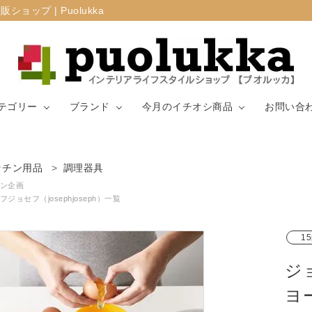
プ | Puolukka
テゴリー
ブランド
今月のイチオシ商品
お問い合
カーテン・窓周
ッチン用品
調理器具
マリメッコ
ラグ
山崎実業
り
ン企画
ジョセフ（josephjoseph）一覧
生地（ファブリ
リサ・ラーソ
ジョセフ
キッチン用品
ック）
ン
ョセフ
15
ジョ
ヨ