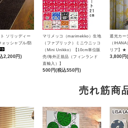
ト ソリッディー
マリメッコ（marimekko）生地
遮光カー
ウォッシャブル/防
（ファブリック）ミニウニッコ
（IHAN
（Mini Unikko）【10cm単位販
リア】★
込2,200円)
3,800円
売/海外正規品（フィンランド
直輸入）】
500円(税込550円)
売れ筋商