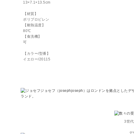
13×7.1×13.5cm
【材質】
ポリプロピレン
【耐熱温度】
80℃
【食洗機】
可
【カラー/型番】
イエロー/20115
3世
デ