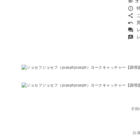
オ
toc
特
error_outline
こ
share
買
undo
レ
forum
レ
rate_review
手間
白