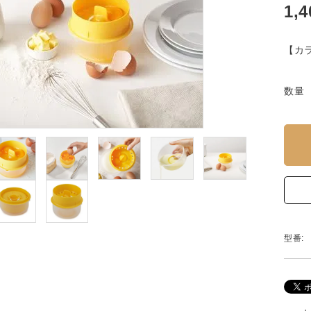
1,
【カ
数量
型番: