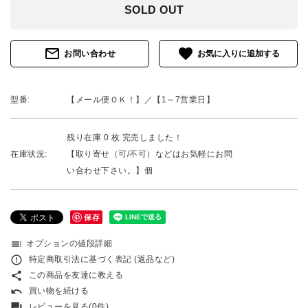
SOLD OUT
mail_outline
favorite
お問い合わせ
型番:
【メール便ＯＫ！】／【1～7営業日】
残り在庫 0 枚 完売しました！
在庫状況:
【取り寄せ（可/不可）などはお気軽にお問
い合わせ下さい。】個
保存
toc
オプションの値段詳細
error_outline
特定商取引法に基づく表記 (返品など)
share
この商品を友達に教える
undo
買い物を続ける
forum
レビューを見る(0件)