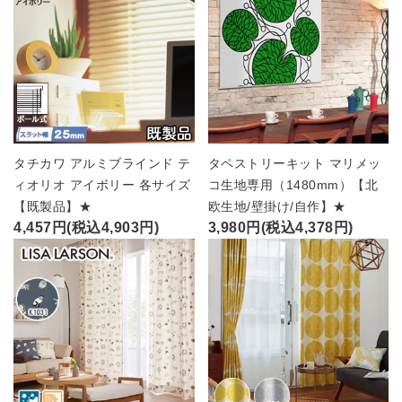
タチカワ アルミブラインド テ
タペストリーキット マリメッ
ィオリオ アイボリー 各サイズ
コ生地専用（1480mm）【北
【既製品】★
欧生地/壁掛け/自作】★
4,457円(税込4,903円)
3,980円(税込4,378円)