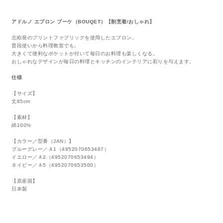
アドルノ エプロン ブーケ（BOUQET）【割烹着/おしゃれ】
北欧発のプリントファブリックを使用したエプロン。
普段使いから料理教室でも。
大きくて便利なポケットが付いて毎日のお料理も楽しくなる。
おしゃれなデザインが毎日の料理とキッチンのインテリアに彩りを与えます。
仕様
【サイズ】
丈85cm
【素材】
綿100%
【カラー／型番（JAN）】
ブルーグレー／Ａ1（4952070653487）
イエロー／Ａ2（4952070653494）
ネイビー／Ａ5（4952070653500）
【原産国】
日本製