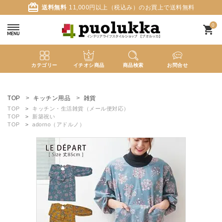
card_giftcard
送料無料
11,000円以上（税込み）のお買上で送料無料
0
shopping_cart
カテゴリー
イチオシ商品
商品検索
お問合せ
ACCOUNT MENU
ようこそ ゲスト 様
TOP
キッチン用品
雑貨
TOP
キッチン・生活雑貨（メール便対応）
TOP
新築祝い
meeting_room
person
ログイン
新規会員登録
TOP
adorno（アドルノ）
search
新着商品
カテゴリーから探す