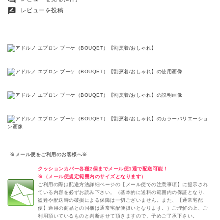
rate_review
レビューを投稿
※メール便をご利用のお客様へ※
クッションカバー各種2個までメール便1通で配送可能！
※（メール便規定範囲内のサイズとなります）
ご利用の際は配送方法詳細ページの【メール便での注意事項】に提示され
ている内容を必ずお読み下さい。（基本的に送料の範囲内の保証となり、
盗難や配送時の破損による保障は一切ございません。また、【通常宅配
便】適用の商品との同梱は通常宅配便扱いとなります。）ご理解の上、ご
利用頂いているものと判断させて頂きますので、予めご了承下さい。