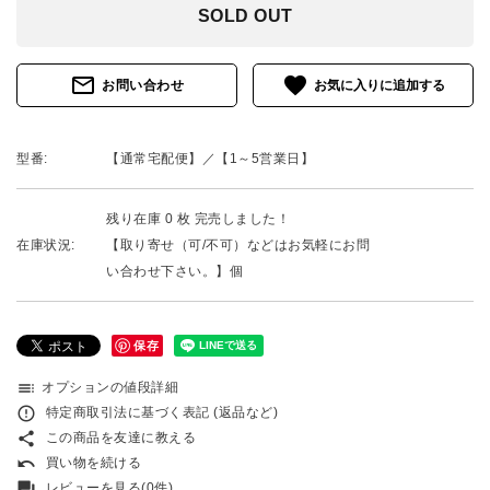
SOLD OUT
mail_outline
favorite
お問い合わせ
型番:
【通常宅配便】／【1～5営業日】
残り在庫 0 枚 完売しました！
在庫状況:
【取り寄せ（可/不可）などはお気軽にお問
い合わせ下さい。】個
保存
toc
オプションの値段詳細
error_outline
特定商取引法に基づく表記 (返品など)
share
この商品を友達に教える
undo
買い物を続ける
forum
レビューを見る(0件)