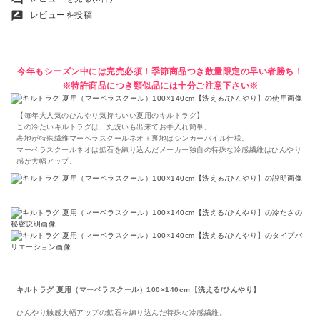
rate_review
レビューを投稿
今年もシーズン中には完売必須！季節商品つき数量限定の早い者勝ち！
※特許商品につき類似品には十分ご注意下さい※
【毎年大人気のひんやり気持ちいい夏用のキルトラグ】
この冷たいキルトラグは、丸洗いも出来てお手入れ簡単。
表地が特殊繊維マーベラスクールネオ＋裏地はシンカーパイル仕様。
マーベラスクールネオは鉱石を練り込んだメーカー独自の特殊な冷感繊維はひんやり
感が大幅アップ。
キルトラグ 夏用（マーベラスクール）100×140cm【洗える/ひんやり】
ひんやり触感大幅アップの鉱石を練り込んだ特殊な冷感繊維。