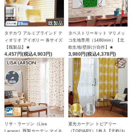
タチカワ アルミブラインド テ
タペストリーキット マリメッ
ィオリオ アイボリー 各サイズ
コ生地専用（1480mm）【北
【既製品】★
欧生地/壁掛け/自作】★
4,457円(税込4,903円)
3,980円(税込4,378円)
リサ・ラーソン（Lisa
遮光カーテン トピアリー
Larson）既製カーテン マイキ
（TOPIARY）1枚入【北欧/お