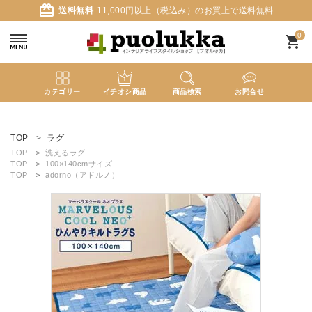
card_giftcard
送料無料
11,000円以上（税込み）のお買上で送料無料
0
shopping_cart
カテゴリー
イチオシ商品
商品検索
お問合せ
ACCOUNT MENU
ようこそ ゲスト 様
TOP
ラグ
TOP
洗えるラグ
TOP
100×140cmサイズ
meeting_room
person
ログイン
新規会員登録
TOP
adorno（アドルノ）
search
新着商品
カテゴリーから探す