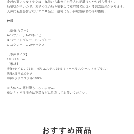
冷感の高いキルトラグは、丸洗いも出来てお手入れ簡単ひんやり感も長持ち。
熱吸収が早いので、素早く体の熱を吸収して短時間で回復する調温効果があります。
人体にも悪影響がないエコ商品は、他社にない持続性抜群の冷却性能。
仕様
【型番/カラー】
A-1/ブルー、A-2/ネイビー
B-1/ライトグレー、B-2/ブルー
C-1/グレー、C-2/サックス
【本体サイズ】
100×140cm
【素材】
表地/ナイロン75%、ポリエステル25%（マーベラスクールネオプラス）
裏地/滑り止め付き
中綿/ポリエステル100%
※人体への悪影響もございません。
※冷えすぎる場合は室温などに注意してお使いください。
おすすめ商品