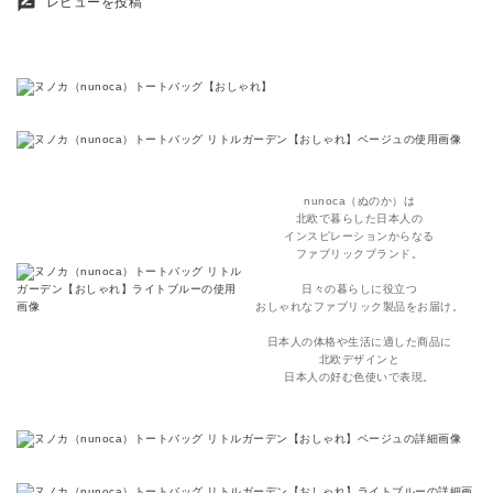
rate_review
レビューを投稿
nunoca（ぬのか）は
北欧で暮らした日本人の
インスピレーションからなる
ファブリックブランド。
日々の暮らしに役立つ
おしゃれなファブリック製品をお届け。
日本人の体格や生活に適した商品に
北欧デザインと
日本人の好む色使いで表現。