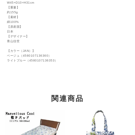
W45×D10×H31cm
【重量】
約155g
【素材】
綿100%
【原産国】
日本
【デザイナー】
青山佳世
【カラー（JAN）】
ベージュ（4580107136360）
ライトブルー（4580107136353）
関連商品