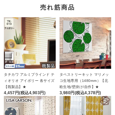
売れ筋商品
タチカワ アルミブラインド テ
タペストリーキット マリメッ
ィオリオ アイボリー 各サイズ
コ生地専用（1480mm）【北
【既製品】★
欧生地/壁掛け/自作】★
4,457円(税込4,903円)
3,980円(税込4,378円)