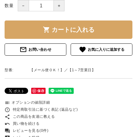
－
＋
数量
shopping_cart
カートに入れる
mail_outline
favorite
お問い合わせ
型番:
【メール便ＯＫ！】／【1～7営業日】
保存
toc
オプションの値段詳細
error_outline
特定商取引法に基づく表記 (返品など)
share
この商品を友達に教える
undo
買い物を続ける
forum
レビューを見る(0件)