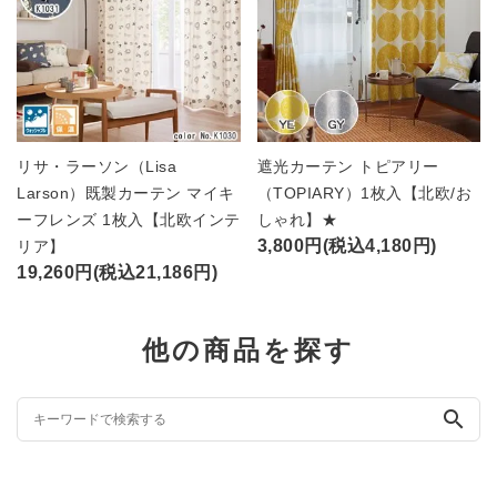
リサ・ラーソン（Lisa
遮光カーテン トピアリー
Larson）既製カーテン マイキ
（TOPIARY）1枚入【北欧/お
ーフレンズ 1枚入【北欧インテ
しゃれ】★
3,800円(税込4,180円)
リア】
19,260円(税込21,186円)
他の商品を探す
search