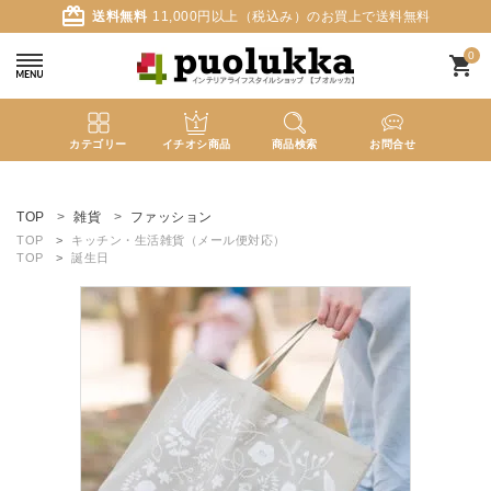
card_giftcard
送料無料
11,000円以上（税込み）のお買上で送料無料
0
shopping_cart
カテゴリー
イチオシ商品
商品検索
お問合せ
ACCOUNT MENU
ようこそ ゲスト 様
TOP
雑貨
ファッション
TOP
キッチン・生活雑貨（メール便対応）
TOP
誕生日
meeting_room
person
ログイン
新規会員登録
search
新着商品
カテゴリーから探す