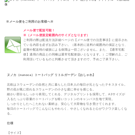
※メール便をご利用のお客様へ※
メール便で配送可能！
※（メール便規定範囲内のサイズとなります）
ご利用の際は配送方法詳細ページの【メール便での注意事項】に提示され
ている内容を必ずお読み下さい。（基本的に送料の範囲内の保証となり、
盗難や配送時の破損による保障は一切ございません。また、【通常宅配
便】適用の商品との同梱は通常宅配便扱いとなります。）ご理解の上、ご
利用頂いているものと判断させて頂きますので、予めご了承下さい。
ヌノカ（nunoca）トートバッグ リトルガーデン【おしゃれ】
北欧はスウェーデンの自然と共に暮らした日本人の毎日が元となったテキスタイル。
野の花が風に揺れるスウェーデンの小さな庭に幸せを感じる。
細かい部分もしっかり表現してくれる、デジタルプリントを採用して、A3サイズが
入るたっぷり容量のトートバッグを軽いコットンのキャンバス生地で実現。
しっかりとしたへこたれない素材は、安心して大荷物を引き受けてくれます。
毎日のトートバッグでこんなにもやわらく、やさしくなれると心がワクワク楽しくな
る。
仕様
【サイズ】