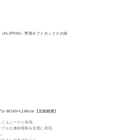
 W140×L180cm【北欧雑貨】
しくユニークに表現。
ンプルな連続模様を全面に表現。
た。