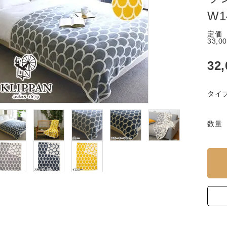
W1
定価
33,0
32
タイ
数量