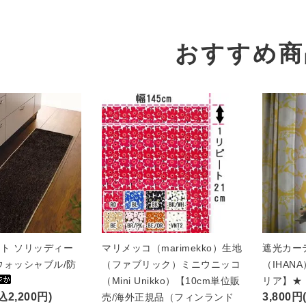
おすすめ商
ト ソリッディー
マリメッコ（marimekko）生地
遮光カー
ウォッシャブル/防
（ファブリック）ミニウニッコ
（IHAN
（Mini Unikko）【10cm単位販
リア】★
込2,200円)
3,800円
売/海外正規品（フィンランド