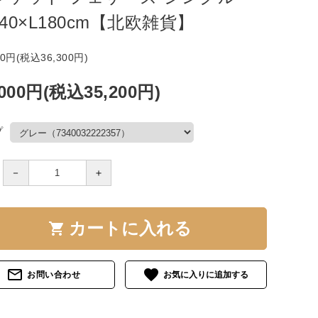
40×L180cm【北欧雑貨】
00円(税込36,300円)
,000円(税込35,200円)
プ
－
＋
カートに入れる
shopping_cart
mail_outline
favorite
お問い合わせ