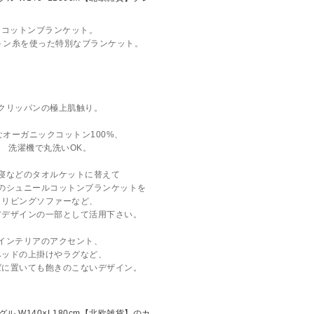
るコットンブランケット。
トン糸を使った特別なブランケット。
クリッパンの極上肌触り。
なオーガニックコットン100%、
洗濯機で丸洗いOK。
寝などのタオルケットに替えて
のシュニールコットンブランケットを
リビングソファーなど、
アデザインの一部として活用下さい。
インテリアのアクセント、
ベッドの上掛けやラグなど、
ばに置いても飽きのこないデザイン。