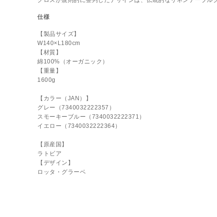
クロスが規則的に整列したデザインは、伝統的なリネンテーブル
仕様
【製品サイズ】
W140×L180cm
【材質】
綿100%（オーガニック）
【重量】
1600g
【カラー（JAN）】
グレー（7340032222357）
スモーキーブルー（7340032222371）
イエロー（7340032222364）
【原産国】
ラトビア
【デザイン】
ロッタ・グラーベ