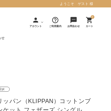
ようこそ ゲスト 様
0
person
help_outline
sms
shopping_cart
アカウント
ご利用案内
お問合わせ
カート
わせ
タフテッド ラグマット ミント
マット／カーペ
デコレ
フィンレイソ
インテリア用品
【春夏/洗える/人気】
ット
（DECOLE）
ン
毎日の暮らしに安心と快適を与え、生活
・ジ
アッシュコン
アドルノ
を楽しくしてくれるデザインラグ。
日用品
雑貨
セプト
（adorno）
10,728円(税込11,801円)
2pt
リッパン（KLIPPAN）コットンブ
詳しく見る
ンケット フェザーズ シングル