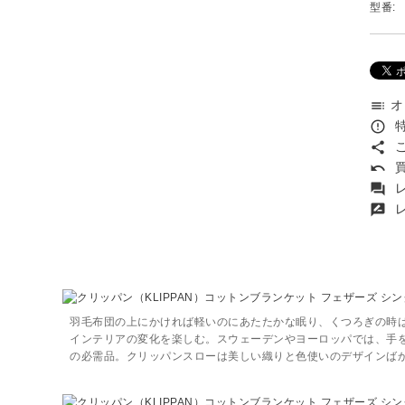
型番:
オ
toc
特
error_outline
こ
share
買
undo
レ
forum
レ
rate_review
羽毛布団の上にかければ軽いのにあたたかな眠り、くつろぎの時
インテリアの変化を楽しむ。スウェーデンやヨーロッパでは、手
の必需品。クリッパンスローは美しい織りと色使いのデザインば