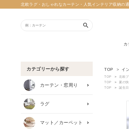
北欧ラグ・おしゃれなカーテン・人気インテリア収納の通販ショッ
search
カ
ACCOUNT MENU
ようこそ ゲスト 様
カテゴリーから探す
TOP
イ
TOP
北欧ブ
meeting_room
person
TOP
夏の快
ログイン
新規会員登録
カーテン・窓周り
TOP
誕生日
search
ラグ
新着商品
マット／カーペット