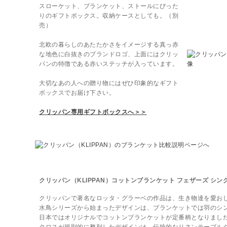
スローケット、ブランケット、ストールにぴった
りのギフトボックス。収納ケースとしても。（別
売）
北欧の暮らしのあたたかさをイメージする真っ赤
な地色に白抜きのブランドロゴ、上面にはクリッ
パンの特徴である赤いステッチが入っています。
大切なあの人への贈り物にはぜひ印象的なギフト
ボックスでお届け下さい。
クリッパン専用ギフトボックスへ＞＞
クリッパン（KLIPPAN）コットンブランケット フェザーズ シングル
クリッパンで著名なロッタ・グラーベの作品は、生き物達を愛お
水鳥シリーズから始まったデザインは、ブランケットでは羽のシ
日本ではオリジナルでコットンブランケットが定番柄となりまし