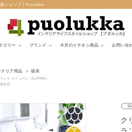
プ | Puolukka
テゴリー
ブランド
今月のイチオシ商品
お問い合
カーテン・窓周
ンテリア用品
寝具
マリメッコ
ラグ
山崎実業
り
ランド クリッパン（KLIPPAN）
適生活
生地（ファブリ
リサ・ラーソ
ジョセフ
キッチン用品
ック）
ン
ョセフ
35
ク
ラ