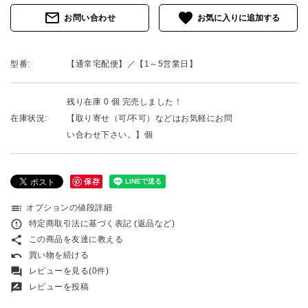
mail_outline
favorite
お問い合わせ
型番:
【通常宅配便】／【1～5営業日】
残り在庫 0 個 完売しました！
在庫状況:
【取り寄せ（可/不可）などはお気軽にお問
い合わせ下さい。】個
保存
toc
オプションの値段詳細
error_outline
特定商取引法に基づく表記 (返品など)
share
この商品を友達に教える
undo
買い物を続ける
forum
レビューを見る(0件)
rate_review
レビューを投稿