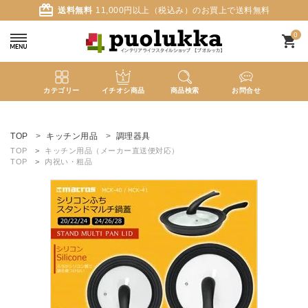
card_giftcard
送料無料
11,000円以上（税込み）のお買上で送料無料
0
shopping_cart
カテゴリー
イチオシ商品
商品検索
お問合せ
ACCOUNT MENU
ようこそ ゲスト 様
TOP
キッチン用品
調理器具
TOP
キッチン用品（メーカー直送便対応）
TOP
内祝い・粗品
meeting_room
person
ログイン
新規会員登録
search
新着商品
カテゴリーから探す