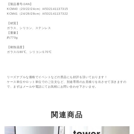
【製品番号/JAN】
KCM40（20/22/24cm）/4532141137315
KCM41（24/26/28cm）/4532141137322
【材質】
ガラス、シリコン、ステンレス
【重量】
約770g
【耐熱温度】
ガラス/180℃、シリコン/170℃
リーズナブルな価格でイベントなどの景品にも好評を頂いております！
ケース単位やロット単位でのご注文など、別途専用のお見積りを出させて頂きますの
で、まずはメールや電話にてお気軽にお問い合わせ下さいませ。
関連商品