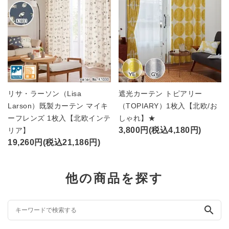
リサ・ラーソン（Lisa
遮光カーテン トピアリー
Larson）既製カーテン マイキ
（TOPIARY）1枚入【北欧/お
ーフレンズ 1枚入【北欧インテ
しゃれ】★
3,800円(税込4,180円)
リア】
19,260円(税込21,186円)
他の商品を探す
search