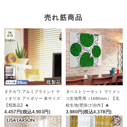
売れ筋商品
タチカワ アルミブラインド テ
タペストリーキット マリメッ
ィオリオ アイボリー 各サイズ
コ生地専用（1480mm）【北
【既製品】★
欧生地/壁掛け/自作】★
4,457円(税込4,903円)
3,980円(税込4,378円)