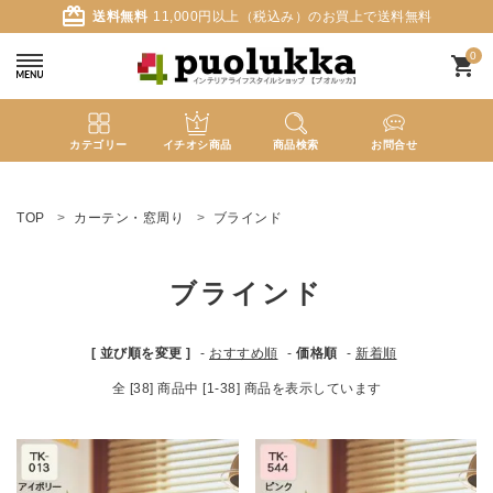
card_giftcard
送料無料
11,000円以上（税込み）のお買上で送料無料
0
shopping_cart
カテゴリー
イチオシ商品
商品検索
お問合せ
ACCOUNT MENU
ようこそ ゲスト 様
TOP
カーテン・窓周り
ブラインド
meeting_room
person
ログイン
新規会員登録
ブラインド
search
[ 並び順を変更 ]
-
おすすめ順
-
価格順
-
新着順
全 [38] 商品中 [1-38] 商品を表示しています
新着商品
カテゴリーから探す