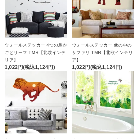
ウォールステッカー 4つの鳥か
ウォールステッカー 像の中の
ごとリーフ TMR【北欧インテ
サファリ TMR【北欧インテリ
リア】
ア】
1,022円(税込1,124円)
1,022円(税込1,124円)