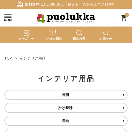
card_giftcard
送料無料
11,000円以上（税込み）のお買上で送料無料
0
shopping_cart
カテゴリー
イチオシ商品
商品検索
お問合せ
ACCOUNT MENU
ようこそ ゲスト 様
TOP
インテリア用品
meeting_room
person
ログイン
新規会員登録
インテリア用品
search
照明
掛け時計
新着商品
収納
カテゴリーから探す