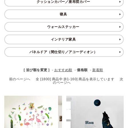
クッションカバー／座布団カバー
ブランド
寝具
ガイドライン
ウォールステッカー
インテリア家具
パネルドア（間仕切り／アコーディオン）
[ 並び順を変更 ]
-
おすすめ順
-
価格順
-
新着順
前のページへ
全 [1800] 商品中 [81-160] 商品を表示しています
次
のページへ