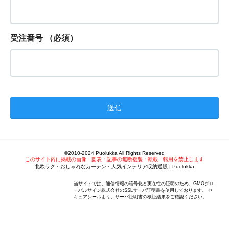
受注番号
（必須）
©2010-2024 Puolukka All Rights Reserved
このサイト内に掲載の画像・図表・記事の無断複製・転載・転用を禁止します
北欧ラグ・おしゃれなカーテン・人気インテリア収納通販 | Puolukka
当サイトでは、通信情報の暗号化と実在性の証明のため、GMOグロ
ーバルサイン株式会社のSSLサーバ証明書を使用しております。 セ
キュアシールより、サーバ証明書の検証結果をご確認ください。