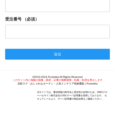
受注番号
（必須）
©2010-2024 Puolukka All Rights Reserved
このサイト内に掲載の画像・図表・記事の無断複製・転載・転用を禁止します
北欧ラグ・おしゃれなカーテン・人気インテリア収納通販 | Puolukka
当サイトでは、通信情報の暗号化と実在性の証明のため、GMOグロ
ーバルサイン株式会社のSSLサーバ証明書を使用しております。 セ
キュアシールより、サーバ証明書の検証結果をご確認ください。