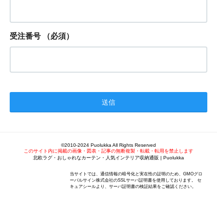
受注番号
（必須）
©2010-2024 Puolukka All Rights Reserved
このサイト内に掲載の画像・図表・記事の無断複製・転載・転用を禁止します
北欧ラグ・おしゃれなカーテン・人気インテリア収納通販 | Puolukka
当サイトでは、通信情報の暗号化と実在性の証明のため、GMOグロ
ーバルサイン株式会社のSSLサーバ証明書を使用しております。 セ
キュアシールより、サーバ証明書の検証結果をご確認ください。