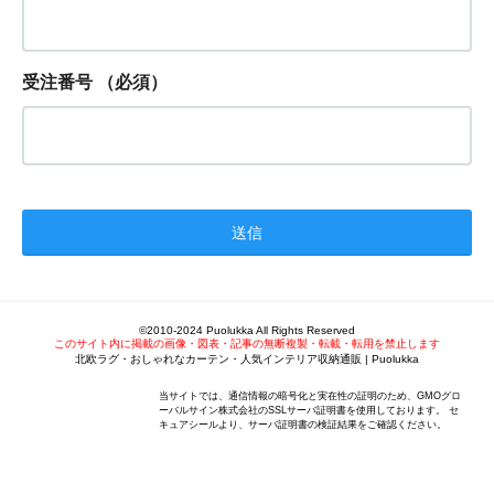
受注番号
（必須）
©2010-2024 Puolukka All Rights Reserved
このサイト内に掲載の画像・図表・記事の無断複製・転載・転用を禁止します
北欧ラグ・おしゃれなカーテン・人気インテリア収納通販 | Puolukka
当サイトでは、通信情報の暗号化と実在性の証明のため、GMOグロ
ーバルサイン株式会社のSSLサーバ証明書を使用しております。 セ
キュアシールより、サーバ証明書の検証結果をご確認ください。