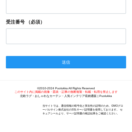
受注番号
（必須）
©2010-2024 Puolukka All Rights Reserved
このサイト内に掲載の画像・図表・記事の無断複製・転載・転用を禁止します
北欧ラグ・おしゃれなカーテン・人気インテリア収納通販 | Puolukka
当サイトでは、通信情報の暗号化と実在性の証明のため、GMOグロ
ーバルサイン株式会社のSSLサーバ証明書を使用しております。 セ
キュアシールより、サーバ証明書の検証結果をご確認ください。