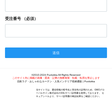
受注番号
（必須）
©2010-2024 Puolukka All Rights Reserved
このサイト内に掲載の画像・図表・記事の無断複製・転載・転用を禁止します
北欧ラグ・おしゃれなカーテン・人気インテリア収納通販 | Puolukka
当サイトでは、通信情報の暗号化と実在性の証明のため、GMOグロ
ーバルサイン株式会社のSSLサーバ証明書を使用しております。 セ
キュアシールより、サーバ証明書の検証結果をご確認ください。