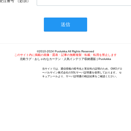
受注番号
（必須）
©2010-2024 Puolukka All Rights Reserved
このサイト内に掲載の画像・図表・記事の無断複製・転載・転用を禁止します
北欧ラグ・おしゃれなカーテン・人気インテリア収納通販 | Puolukka
当サイトでは、通信情報の暗号化と実在性の証明のため、GMOグロ
ーバルサイン株式会社のSSLサーバ証明書を使用しております。 セ
キュアシールより、サーバ証明書の検証結果をご確認ください。