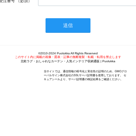
受注番号
（必須）
©2010-2024 Puolukka All Rights Reserved
このサイト内に掲載の画像・図表・記事の無断複製・転載・転用を禁止します
北欧ラグ・おしゃれなカーテン・人気インテリア収納通販 | Puolukka
当サイトでは、通信情報の暗号化と実在性の証明のため、GMOグロ
ーバルサイン株式会社のSSLサーバ証明書を使用しております。 セ
キュアシールより、サーバ証明書の検証結果をご確認ください。