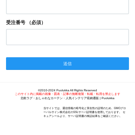
受注番号
（必須）
©2010-2024 Puolukka All Rights Reserved
このサイト内に掲載の画像・図表・記事の無断複製・転載・転用を禁止します
北欧ラグ・おしゃれなカーテン・人気インテリア収納通販 | Puolukka
当サイトでは、通信情報の暗号化と実在性の証明のため、GMOグロ
ーバルサイン株式会社のSSLサーバ証明書を使用しております。 セ
キュアシールより、サーバ証明書の検証結果をご確認ください。