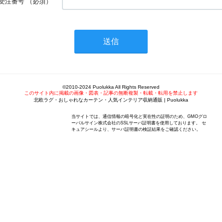
受注番号
（必須）
©2010-2024 Puolukka All Rights Reserved
このサイト内に掲載の画像・図表・記事の無断複製・転載・転用を禁止します
北欧ラグ・おしゃれなカーテン・人気インテリア収納通販 | Puolukka
当サイトでは、通信情報の暗号化と実在性の証明のため、GMOグロ
ーバルサイン株式会社のSSLサーバ証明書を使用しております。 セ
キュアシールより、サーバ証明書の検証結果をご確認ください。